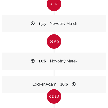
01:12
15:5
Novotný Marek
01:59
15:6
Novotný Marek
Locker Adam
16:6
02:28