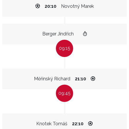
20:10
Novotný Marek
Berger Jindřich
09:15
Měřínský Richard
21:10
09:45
Knotek Tomáš
22:10