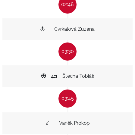
02:48
Cvrkalová Zuzana
03:30
4:1
Štecha Tobiáš
03:45
2"
Vaněk Prokop