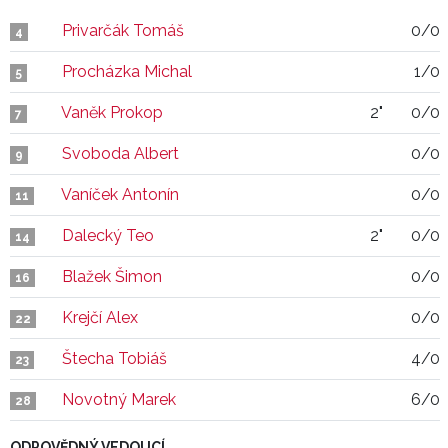
Privarčák Tomáš
0/0
4
Procházka Michal
1/0
5
Vaněk Prokop
2"
0/0
7
Svoboda Albert
0/0
9
Vaníček Antonín
0/0
11
Dalecký Teo
2"
0/0
14
Blažek Šimon
0/0
16
Krejčí Alex
0/0
22
Štecha Tobiáš
4/0
23
Novotný Marek
6/0
28
ODPOVĚDNÝ VEDOUCÍ