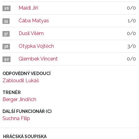
Maidl Jiří
0/0
26
Čába Matyas
1/0
35
Dusil Vílém
0/0
37
Otýpka Vojtěch
3/0
38
Glembek Vincent
0/0
92
ODPOVĚDNÝ VEDOUCÍ
Zabloudil Lukáš
TRENÉR
Berger Jindřich
DALŠÍ FUNKCIONÁŘ (C)
Suchna Filip
HRÁČSKÁ SOUPISKA