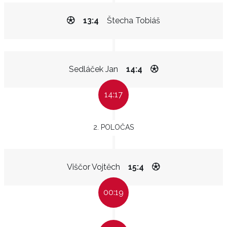
13:4
Štecha Tobiáš
Sedláček Jan
14:4
14:17
2. POLOČAS
Viščor Vojtěch
15:4
00:19