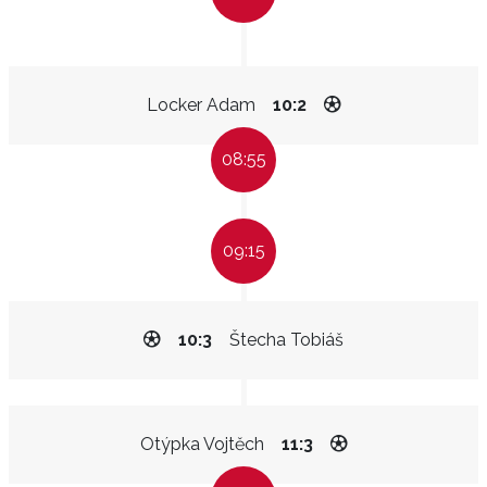
Locker Adam
10:2
08:55
09:15
10:3
Štecha Tobiáš
Otýpka Vojtěch
11:3