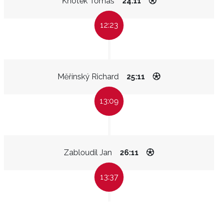
Knotek Tomáš
24:11
12:23
Měřínský Richard
25:11
13:09
Zabloudil Jan
26:11
13:37