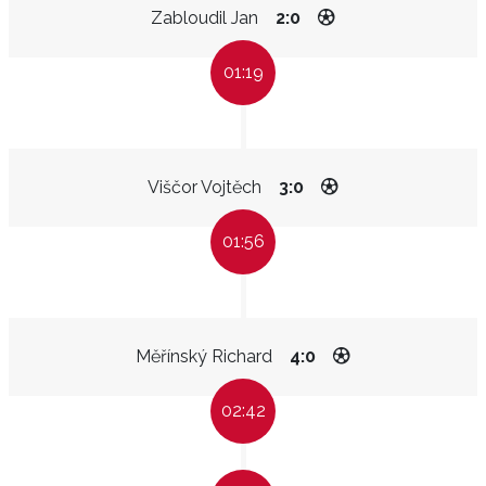
Zabloudil Jan
2:0
01:19
Viščor Vojtěch
3:0
01:56
Měřínský Richard
4:0
02:42