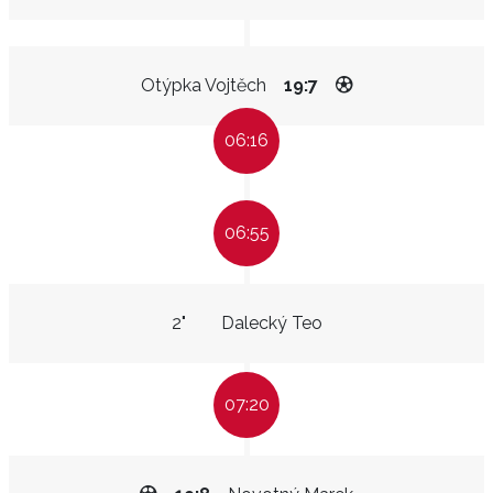
Otýpka Vojtěch
19:7
06:16
06:55
2"
Dalecký Teo
07:20