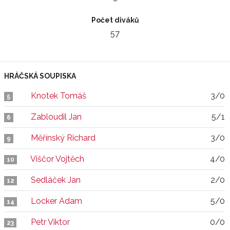
–
Počet diváků
57
HRÁČSKÁ SOUPISKA
Knotek Tomáš
3/0
5
Zabloudil Jan
5/1
6
Měřínský Richard
3/0
9
Viščor Vojtěch
4/0
10
Sedláček Jan
2/0
12
Locker Adam
5/0
14
Petr Viktor
0/0
23