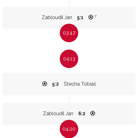
7
Zabloudil Jan
5:1
03:47
04:13
5:2
Štecha Tobiáš
Zabloudil Jan
6:2
04:20