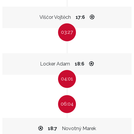
Viščor Vojtěch
17:6
03:27
Locker Adam
18:6
04:01
06:04
18:7
Novotný Marek