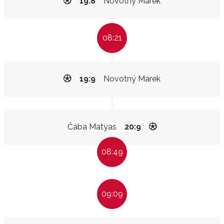
19:8
Novotný Marek
08:21
19:9
Novotný Marek
Čába Matyas
20:9
08:49
09:09