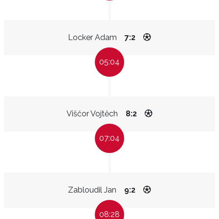
Locker Adam
7:2
05:04
Viščor Vojtěch
8:2
07:04
Zabloudil Jan
9:2
08:28