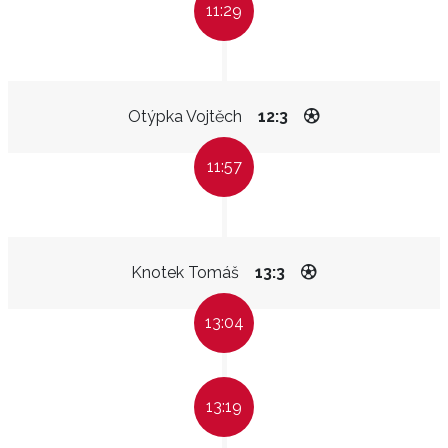
11:29
Otýpka Vojtěch
12:3
11:57
Knotek Tomáš
13:3
13:04
13:19