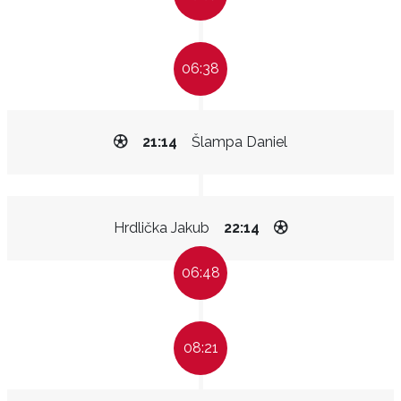
06:38
21:14
Šlampa Daniel
Hrdlička Jakub
22:14
06:48
08:21