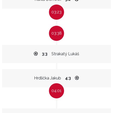
03:23
03:38
3:3
Strakatý Lukáš
Hrdlička Jakub
4:3
04:01