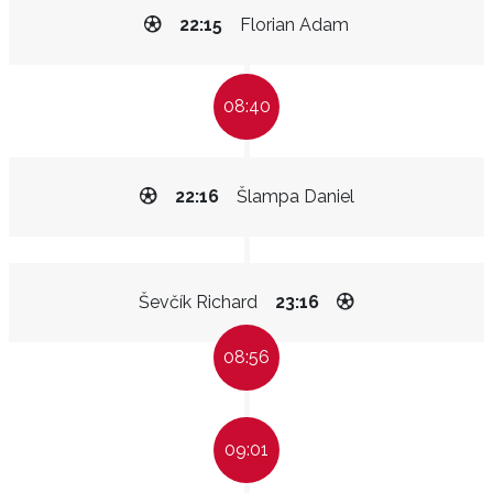
22:15
Florian Adam
08:40
22:16
Šlampa Daniel
Ševčík Richard
23:16
08:56
09:01