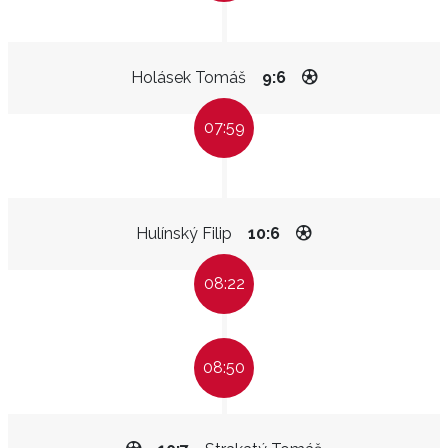
Holásek Tomáš
9:6
07:59
Hulínský Filip
10:6
08:22
08:50