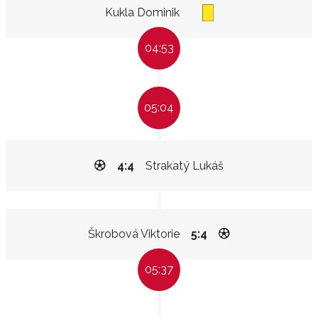
Kukla Dominik
04:53
05:04
4:4
Strakatý Lukáš
Škrobová Viktorie
5:4
05:37