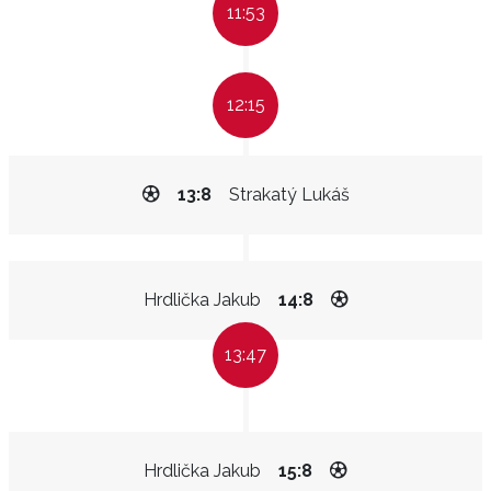
11:53
12:15
13:8
Strakatý Lukáš
Hrdlička Jakub
14:8
13:47
Hrdlička Jakub
15:8