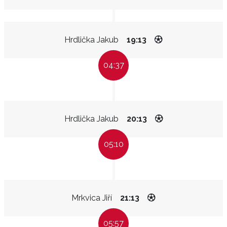
Hrdlička Jakub
19:13
04:37
Hrdlička Jakub
20:13
05:10
Mrkvica Jiří
21:13
05:57