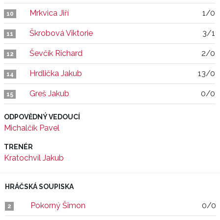
Mrkvica Jiří
1/0
10
Škrobová Viktorie
3/1
11
Ševčík Richard
2/0
12
Hrdlička Jakub
13/0
14
Greš Jakub
0/0
15
ODPOVĚDNÝ VEDOUCÍ
Michalčík Pavel
TRENÉR
Kratochvíl Jakub
HRÁČSKÁ SOUPISKA
Pokorný Šimon
0/0
2