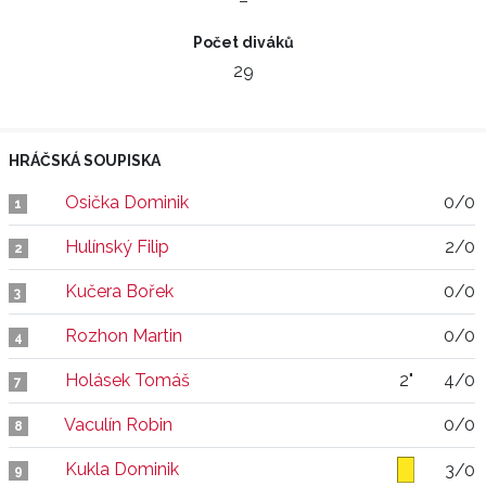
–
Počet diváků
29
HRÁČSKÁ SOUPISKA
Osička Dominik
0/0
1
Hulínský Filip
2/0
2
Kučera Bořek
0/0
3
Rozhon Martin
0/0
4
Holásek Tomáš
2"
4/0
7
Vaculín Robin
0/0
8
Kukla Dominik
3/0
9