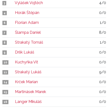
Vylášek Vojtěch
4/0
3
Horák Štěpán
0/0
4
Florian Adam
1/0
6
Šlampa Daniel
8/0
7
Strakatý Tomáš
1/0
8
Drlík Lukáš
0/0
9
Kuchyňka Vít
0/0
10
Strakatý Lukáš
9/0
11
Krček Marian
0/0
14
Martinásek Marek
0/0
15
Langer Mikuláš
0/0
16