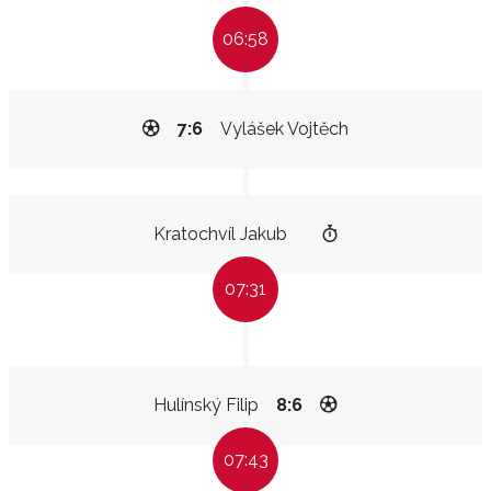
06:58
7:6
Vylášek Vojtěch
Kratochvíl Jakub
07:31
Hulínský Filip
8:6
07:43