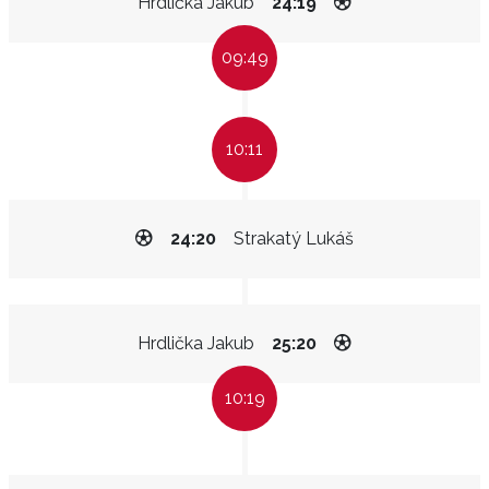
Hrdlička Jakub
24:19
09:49
10:11
24:20
Strakatý Lukáš
Hrdlička Jakub
25:20
10:19