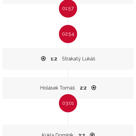
01:57
02:54
1:2
Strakatý Lukáš
Holásek Tomáš
2:2
03:01
Kukla Dominik
3:2