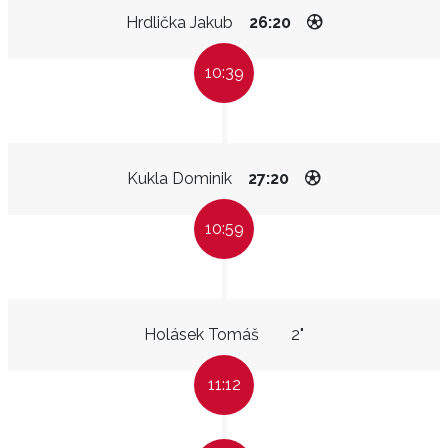
Hrdlička Jakub
26:20
10:39
Kukla Dominik
27:20
10:59
Holásek Tomáš
2"
11:12