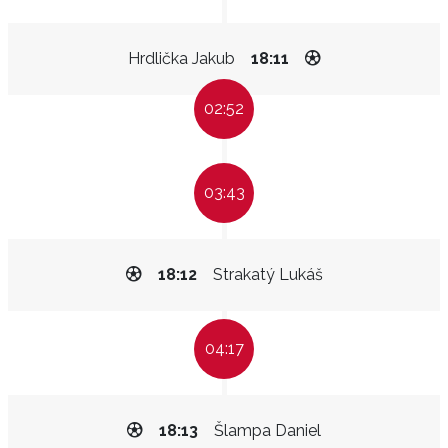
Hrdlička Jakub
18:11
02:52
03:43
18:12
Strakatý Lukáš
04:17
18:13
Šlampa Daniel