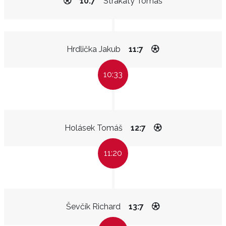
10:7
Strakatý Tomáš
Hrdlička Jakub
11:7
10:33
Holásek Tomáš
12:7
11:20
Ševčík Richard
13:7