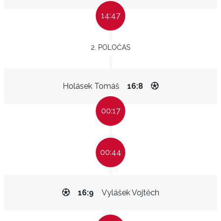
14:47
2. POLOČAS
Holásek Tomáš
16:8
00:17
00:44
16:9
Vylášek Vojtěch