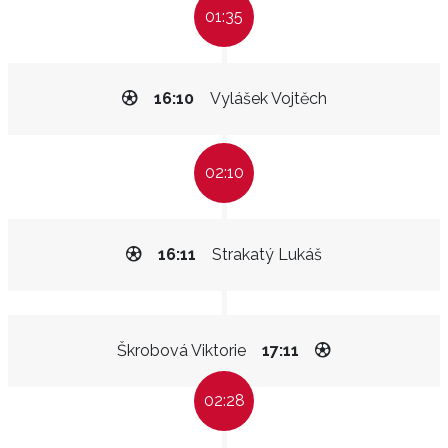
01:35
16:10
Vylášek Vojtěch
02:10
16:11
Strakatý Lukáš
Škrobová Viktorie
17:11
02:28