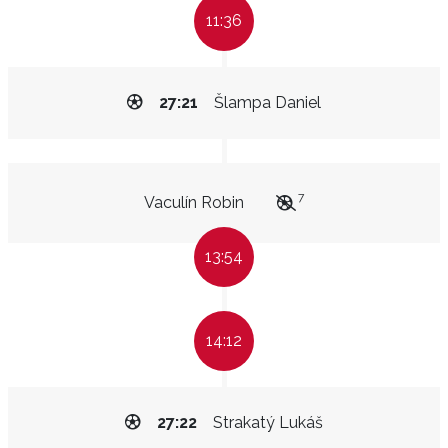
11:36
27:21
Šlampa Daniel
7
Vaculín Robin
13:54
14:12
27:22
Strakatý Lukáš