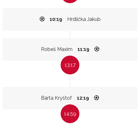
10:19
Hrdlička Jakub
Robeš Maxim
11:19
13:17
Bárta Kryštof
12:19
14:59