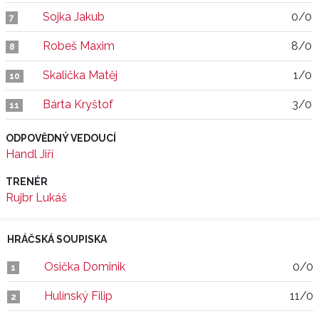
Sojka Jakub
0/0
7
Robeš Maxim
8/0
8
Skalička Matěj
1/0
10
Bárta Kryštof
3/0
11
ODPOVĚDNÝ VEDOUCÍ
Handl Jiří
TRENÉR
Rujbr Lukáš
HRÁČSKÁ SOUPISKA
Osička Dominik
0/0
1
Hulínský Filip
11/0
2