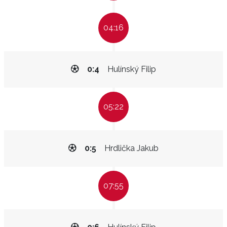
04:16
0:4
Hulínský Filip
05:22
0:5
Hrdlička Jakub
07:55