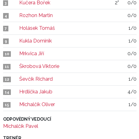
Kučera Bořek
2"
0/0
3
Rozhon Martin
0/0
4
Holásek Tomáš
1/0
7
Kukla Dominik
1/0
9
Mrkvica Jiří
0/0
10
Škrobová Viktorie
0/0
11
Ševčík Richard
1/0
12
Hrdlička Jakub
4/0
14
Michalčík Oliver
1/0
15
ODPOVĚDNÝ VEDOUCÍ
Michalčík Pavel
TRENÉR