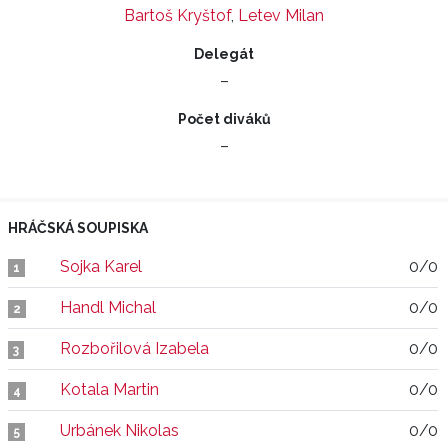
Bartoš Kryštof
,
Letev Milan
Delegát
–
Počet diváků
–
HRÁČSKÁ SOUPISKA
Sojka Karel
0/0
1
Handl Michal
0/0
2
Rozbořilová Izabela
0/0
3
Kotala Martin
0/0
4
Urbánek Nikolas
0/0
5