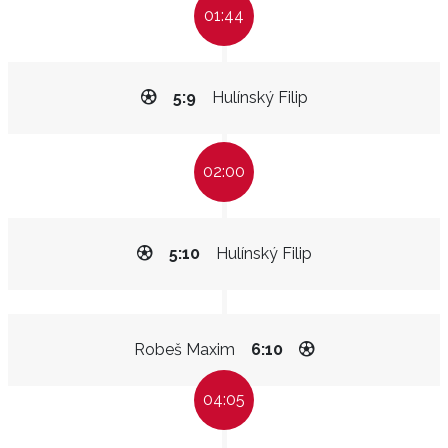
01:44
5:9
Hulínský Filip
02:00
5:10
Hulínský Filip
Robeš Maxim
6:10
04:05