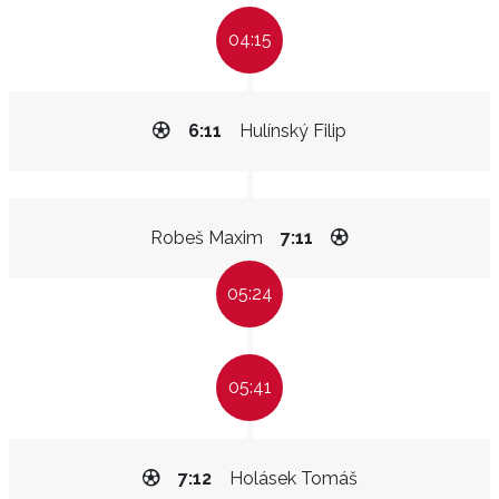
04:15
6:11
Hulínský Filip
Robeš Maxim
7:11
05:24
05:41
7:12
Holásek Tomáš