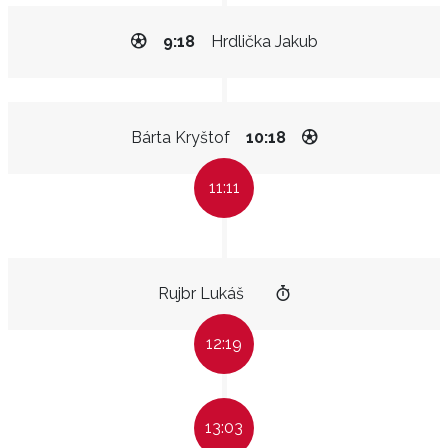
9:18
Hrdlička Jakub
Bárta Kryštof
10:18
11:11
Rujbr Lukáš
12:19
13:03