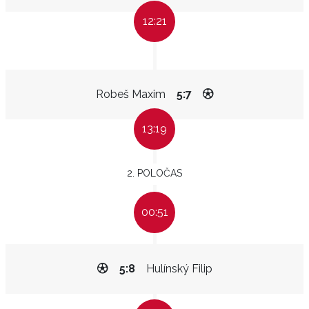
12:21
Robeš Maxim
5:7
13:19
2. POLOČAS
00:51
5:8
Hulínský Filip