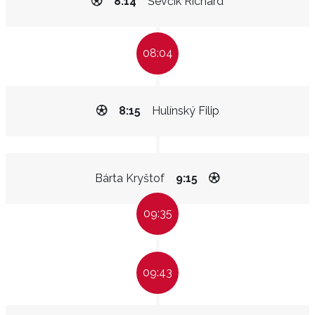
8:14
Ševčík Richard
08:04
8:15
Hulínský Filip
Bárta Kryštof
9:15
09:35
09:43