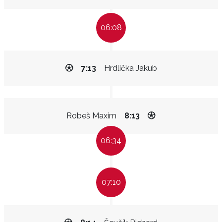
06:08
7:13
Hrdlička Jakub
Robeš Maxim
8:13
06:34
07:10