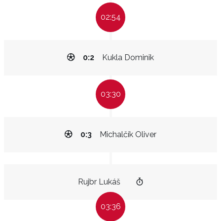
02:54
0:2
Kukla Dominik
03:30
0:3
Michalčík Oliver
Rujbr Lukáš
03:36