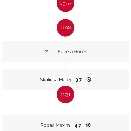
09:57
11:08
2"
Kučera Bořek
Skalička Matěj
3:7
11:31
Robeš Maxim
4:7