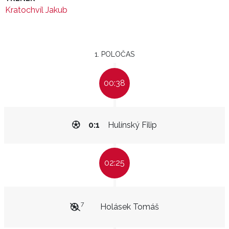
Kratochvíl Jakub
1. POLOČAS
00:38
0:1
Hulínský Filip
02:25
7
Holásek Tomáš