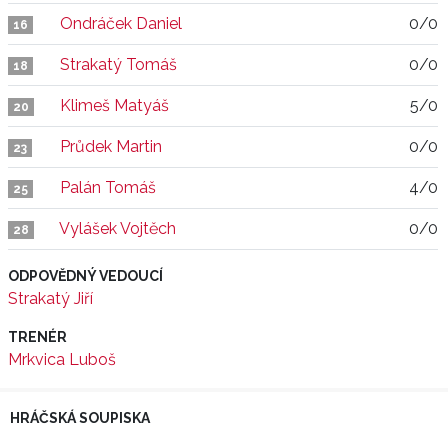
Ondráček Daniel
0/0
16
Strakatý Tomáš
0/0
18
Klimeš Matyáš
5/0
20
Průdek Martin
0/0
23
Palán Tomáš
4/0
25
Vylášek Vojtěch
0/0
28
ODPOVĚDNÝ VEDOUCÍ
Strakatý Jiří
TRENÉR
Mrkvica Luboš
HRÁČSKÁ SOUPISKA