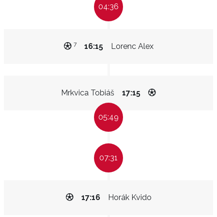
04:36
7
16:15
Lorenc Alex
Mrkvica Tobiáš
17:15
05:49
07:31
17:16
Horák Kvido