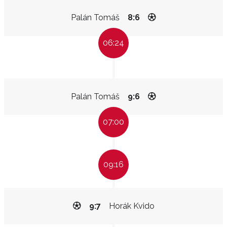
Palán Tomáš
8:6
06:24
Palán Tomáš
9:6
07:00
09:16
9:7
Horák Kvido