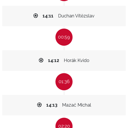
14:11
Duchan Vítězslav
00:59
14:12
Horák Kvido
01:36
14:13
Mazač Michal
02:20