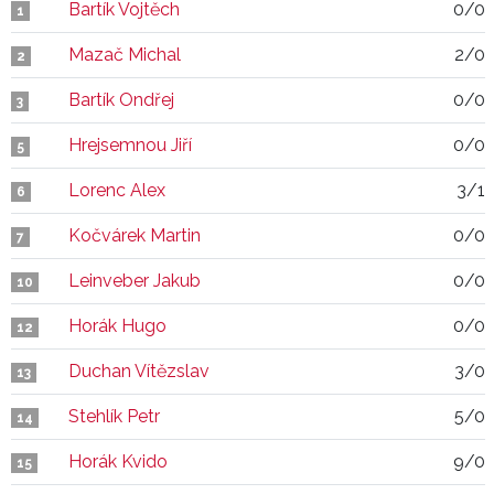
Bartík Vojtěch
0/0
1
Mazač Michal
2/0
2
Bartík Ondřej
0/0
3
Hrejsemnou Jiří
0/0
5
Lorenc Alex
3/1
6
Kočvárek Martin
0/0
7
Leinveber Jakub
0/0
10
Horák Hugo
0/0
12
Duchan Vítězslav
3/0
13
Stehlík Petr
5/0
14
Horák Kvido
9/0
15