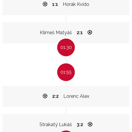
1:1
Horák Kvido
Klimeš Matyáš
2:1
01:30
01:55
2:2
Lorenc Alex
Strakatý Lukáš
3:2