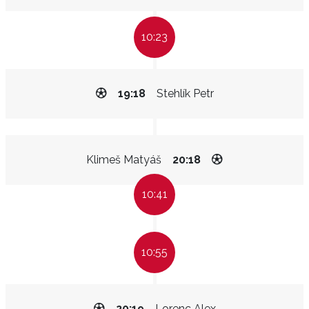
10:23
19:18
Stehlík Petr
Klimeš Matyáš
20:18
10:41
10:55
20:19
Lorenc Alex