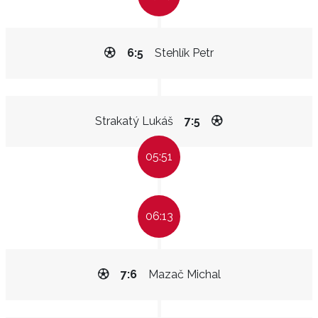
6:5
Stehlík Petr
Strakatý Lukáš
7:5
05:51
06:13
7:6
Mazač Michal