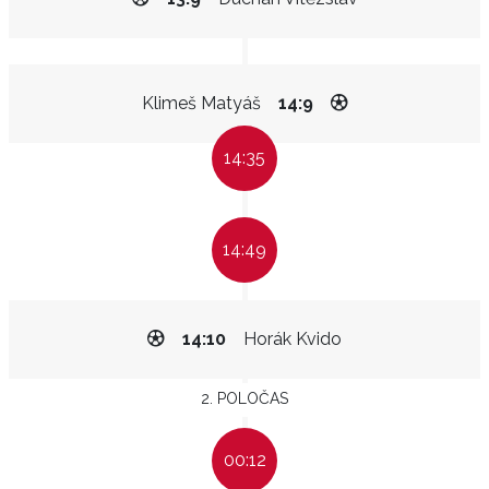
Klimeš Matyáš
14:9
14:35
14:49
14:10
Horák Kvido
2. POLOČAS
00:12