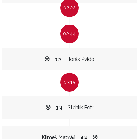
02:22
02:44
3:3
Horák Kvido
03:15
3:4
Stehlík Petr
Klimeš Matyáš
4:4