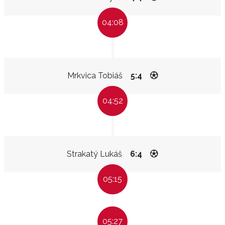
04:08
Mrkvica Tobiáš
5:4
04:52
Strakatý Lukáš
6:4
05:15
05:27