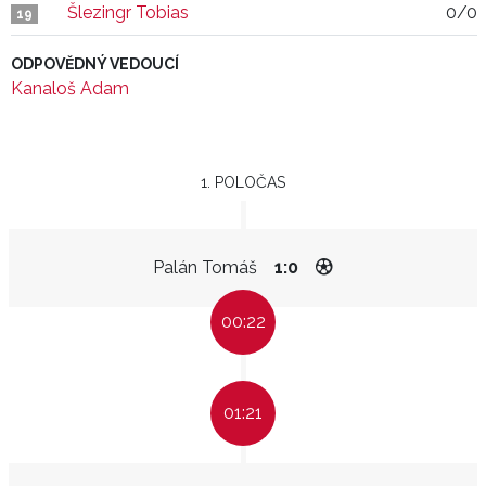
Šlezingr Tobias
0/0
19
ODPOVĚDNÝ VEDOUCÍ
Kanaloš Adam
1. POLOČAS
Palán Tomáš
1:0
00:22
01:21