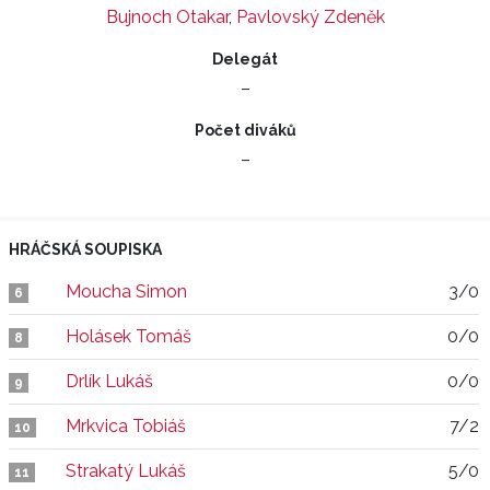
Bujnoch Otakar
,
Pavlovský Zdeněk
Delegát
–
Počet diváků
–
HRÁČSKÁ SOUPISKA
Moucha Simon
3/0
6
Holásek Tomáš
0/0
8
Drlík Lukáš
0/0
9
Mrkvica Tobiáš
7/2
10
Strakatý Lukáš
5/0
11