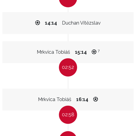
14:14
Duchan Vítězslav
7
Mrkvica Tobiáš
15:14
02:52
Mrkvica Tobiáš
16:14
02:58