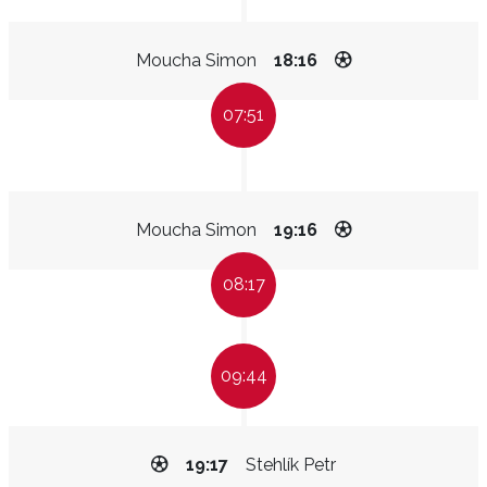
Moucha Simon
18:16
07:51
Moucha Simon
19:16
08:17
09:44
19:17
Stehlík Petr