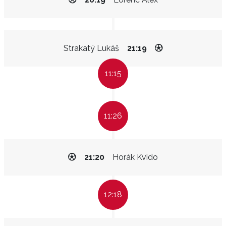
Strakatý Lukáš
21:19
11:15
11:26
21:20
Horák Kvido
12:18