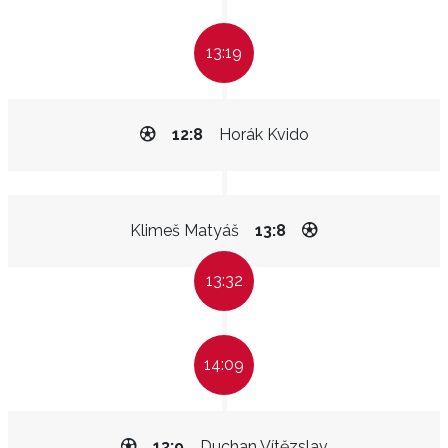
13:19
12:8
Horák Kvido
Klimeš Matyáš
13:8
13:32
14:09
13:9
Duchan Vítězslav