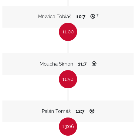
7
Mrkvica Tobiáš
10:7
11:00
Moucha Simon
11:7
11:50
Palán Tomáš
12:7
13:06