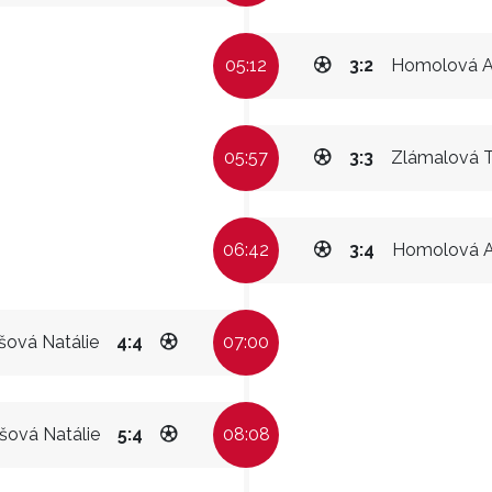
05:12
3:2
Homolová A
05:57
3:3
Zlámalová 
06:42
3:4
Homolová A
šová Natálie
4:4
07:00
šová Natálie
5:4
08:08