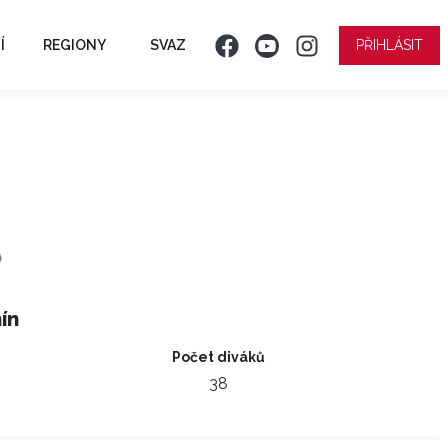
Í
REGIONY
SVAZ
PŘIHLÁSIT
ín
Počet diváků
38