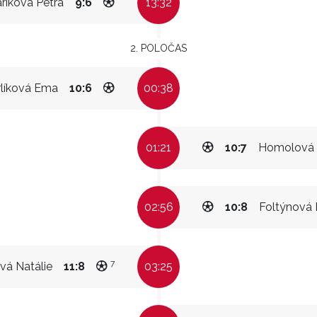
ariková Petra
9:6
13:32
2. POLOČAS
rlíková Ema
10:6
00:38
01:21
10:7
Homolová 
02:56
10:8
Foltýnová 
7
vá Natálie
11:8
03:25