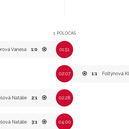
1. POLOČAS
erová Vanesa
1:0
01:51
02:07
1:1
Foltýnová Kl
šová Natálie
2:1
02:28
šová Natálie
3:1
04:00