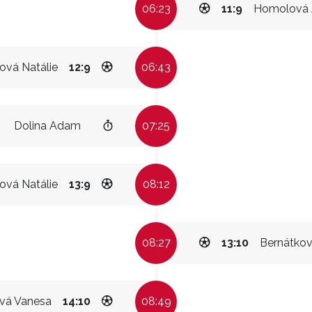
06:23
11:9
Homolová 
ová Natálie
12:9
06:43
Dolina Adam
07:25
ová Natálie
13:9
08:12
08:27
13:10
Bernátko
vá Vanesa
14:10
08:49