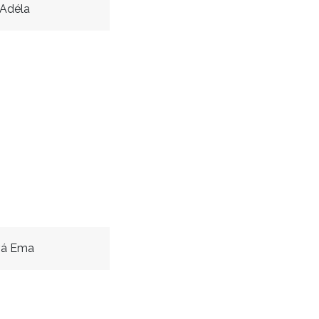
Adéla
vá Ema