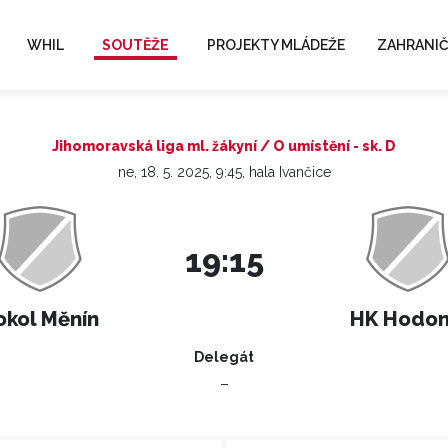
WHIL
SOUTĚŽE
PROJEKTY MLÁDEŽE
ZAHRANIČ
Jihomoravská liga ml. žákyní / O umístění - sk. D
ne, 18. 5. 2025, 9:45, hala Ivančice
19:15
okol Měnín
HK Hodon
Delegát
–