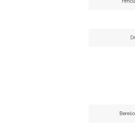
Hrnči
D
Berešo