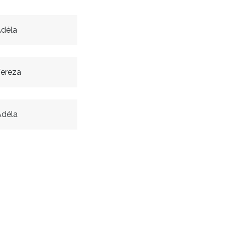
déla
Tereza
déla