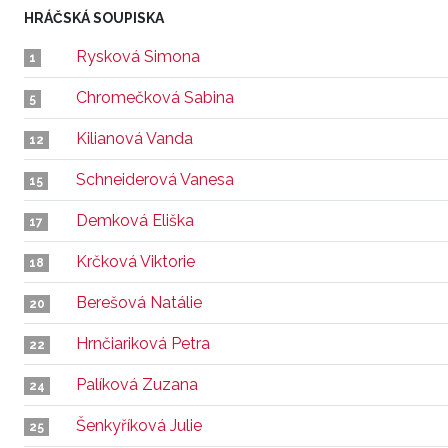
HRÁČSKÁ SOUPISKA
Rysková Simona
1
Chromečková Sabina
5
Kilianová Vanda
12
Schneiderová Vanesa
15
Demková Eliška
17
Krčková Viktorie
18
Berešová Natálie
20
Hrnčiariková Petra
22
Palíková Zuzana
24
Šenkyříková Julie
25