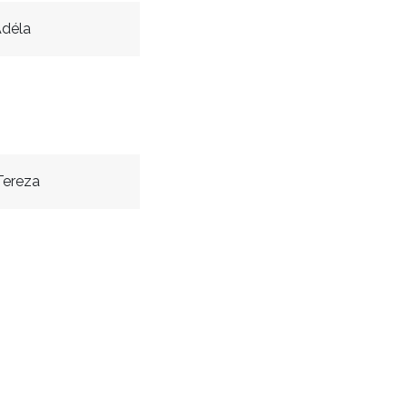
déla
Tereza