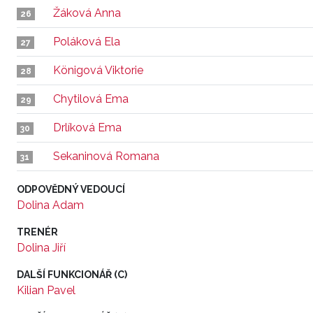
Žáková Anna
26
Poláková Ela
27
Königová Viktorie
28
Chytilová Ema
29
Drlíková Ema
30
Sekaninová Romana
31
ODPOVĚDNÝ VEDOUCÍ
Dolina Adam
TRENÉR
Dolina Jiří
DALŠÍ FUNKCIONÁŘ (C)
Kilian Pavel