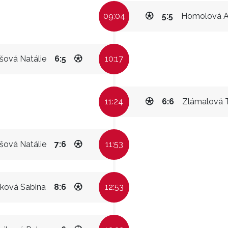
09:04
5:5
Homolová A
šová Natálie
6:5
10:17
11:24
6:6
Zlámalová 
šová Natálie
7:6
11:53
ková Sabina
8:6
12:53