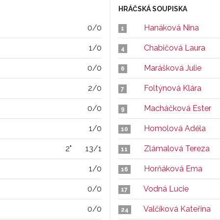
HRÁČSKÁ SOUPISKA
0/0
Hanáková Nina
1
1/0
Chabičová Laura
4
0/0
Marášková Julie
6
2/0
Foltýnová Klára
7
0/0
Macháčková Ester
9
1/0
Homolová Adéla
10
2"
13/1
Zlámalová Tereza
11
1/0
Horňáková Ema
16
0/0
Vodná Lucie
17
0/0
Valčíková Kateřina
24