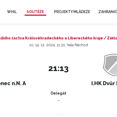
WHIL
SOUTĚŽE
PROJEKTY MLÁDEŽE
ZAHRANIČ
adšího žactva Královéhradeckého a Libereckého kraje / Zákla
so, 14. 12. 2024, 11:30, hala Náchod
21:13
nec n.N. A
I.HK Dvůr
Delegát
–