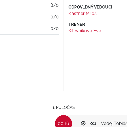
8/0
ODPOVĚDNÝ VEDOUCÍ
Kastner Miloš
0/0
TRENÉR
0/0
Kilevníková Eva
1. POLOČAS
00:16
0:1
Vedej Tobiá