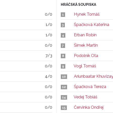
HRÁČSKÁ SOUPISKA
0/0
Hynek Tomáš
1
1/0
Špačková Kateřina
3
1/0
Erban Robin
4
0/0
Šimek Martin
7
7/3
Podolník Ota
8
0/0
Vogl Tomáš
9
4/0
Ariunbaatar Khuviza
10
0/0
Špačková Tereza
12
0/0
Vedej Tobiáš
14
0/0
Červinka Ondřej
15