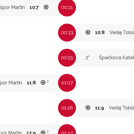
špor Martin
10:7
00:21
00:33
10:8
Vedej Tobi
00:55
2"
Špačková Kateř
7
por Martin
11:8
01:07
01:26
11:9
Vedej Tobi
7
por Martin
12:9
01:47