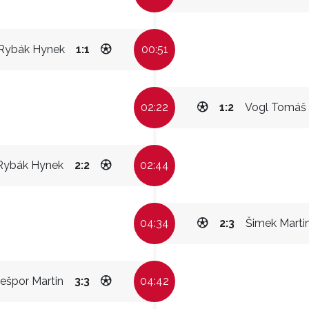
Rybák Hynek
1:1
00:51
02:22
1:2
Vogl Tomáš
Rybák Hynek
2:2
02:44
04:34
2:3
Šimek Marti
ešpor Martin
3:3
04:42