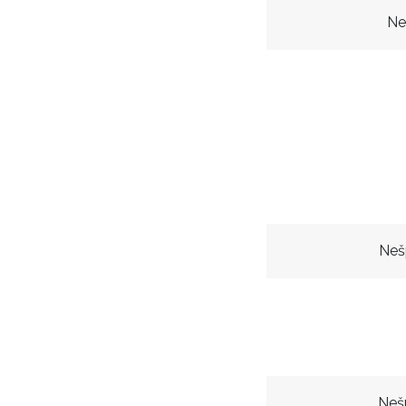
Ne
Neš
Neš