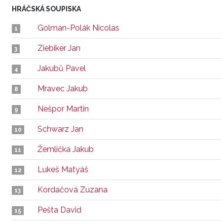
HRÁČSKÁ SOUPISKA
Golman-Polák Nicolas
1
Ziebiker Jan
3
Jakubů Pavel
4
Mravec Jakub
8
Nešpor Martin
9
Schwarz Jan
10
Žemlička Jakub
11
Lukeš Matyáš
12
Kordačová Zuzana
13
Pešta David
15