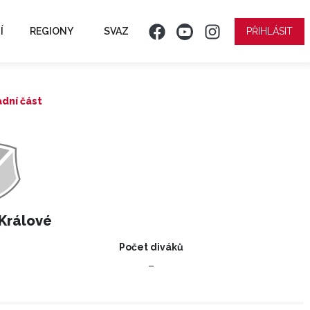
Í
REGIONY
SVAZ
PŘIHLÁSIT
dní část
 Králové
Počet diváků
–