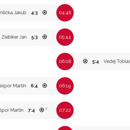
mlička Jakub
4:3
04:48
Ziebiker Jan
5:3
05:44
06:08
5:4
Vedej Tobiá
ešpor Martin
6:4
06:19
7
špor Martin
7:4
07:22