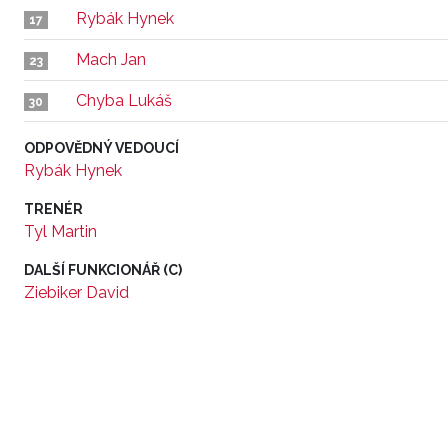
Rybák Hynek
17
Mach Jan
23
Chyba Lukáš
30
ODPOVĚDNÝ VEDOUCÍ
Rybák Hynek
TRENÉR
Tyl Martin
DALŠÍ FUNKCIONÁŘ (C)
Ziebiker David