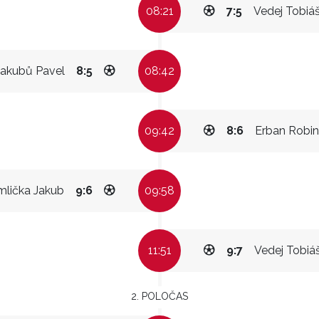
08:21
7:5
Vedej Tobiá
Jakubů Pavel
8:5
08:42
09:42
8:6
Erban Robin
mlička Jakub
9:6
09:58
11:51
9:7
Vedej Tobiá
2. POLOČAS