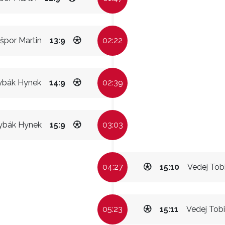
špor Martin
13:9
02:22
ybák Hynek
14:9
02:39
ybák Hynek
15:9
03:03
04:27
15:10
Vedej Tob
05:23
15:11
Vedej Tob