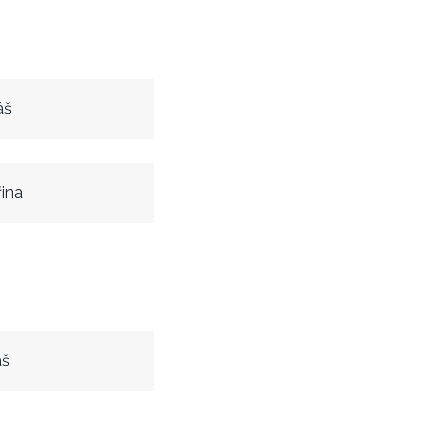
áš
ina
áš