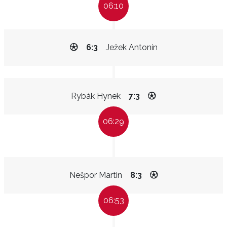
06:10
6:3
Ježek Antonín
Rybák Hynek
7:3
06:29
Nešpor Martin
8:3
06:53