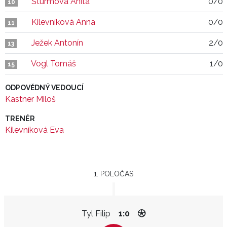
Šturmová Anita
0/0
10
Kilevníková Anna
0/0
11
Ježek Antonín
2/0
13
Vogl Tomáš
1/0
15
ODPOVĚDNÝ VEDOUCÍ
Kastner Miloš
TRENÉR
Kilevníková Eva
1. POLOČAS
Tyl Filip
1:0