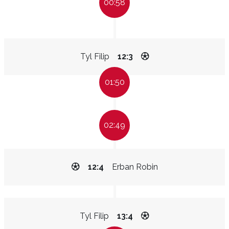
00:58
Tyl Filip
12:3
01:50
02:49
12:4
Erban Robin
Tyl Filip
13:4