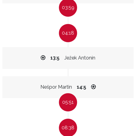
03:59
04:18
13:5
Ježek Antonín
Nešpor Martin
14:5
05:51
08:38