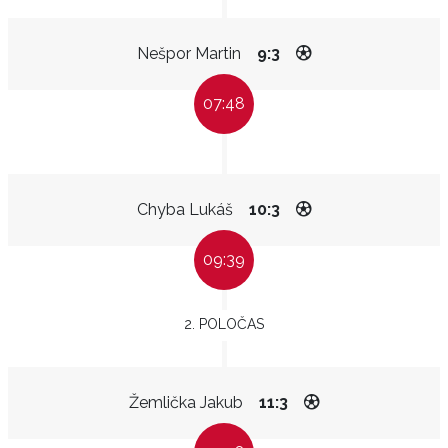
Nešpor Martin
9:3
07:48
Chyba Lukáš
10:3
09:39
2. POLOČAS
Žemlička Jakub
11:3