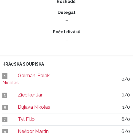
Rozhodčí
Delegát
–
Počet diváků
–
HRÁČSKÁ SOUPISKA
Golman-Polák
1
0/0
Nicolas
Ziebiker Jan
0/0
3
Dujava Nikolas
1/0
6
Tyl Filip
6/0
7
Nešpor Martin
6/0
9