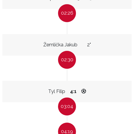
02:26
Žemlička Jakub
2"
02:30
Tyl Filip
4:1
03:04
04:19