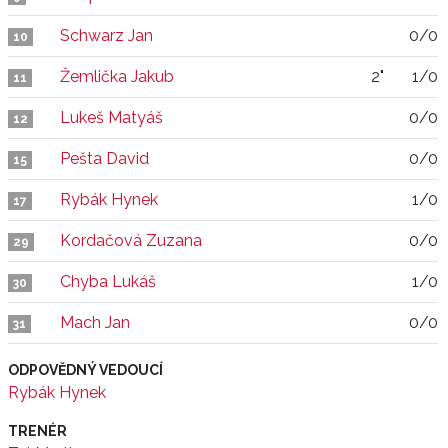
Schwarz Jan
0/0
10
Žemlička Jakub
2"
1/0
11
Lukeš Matyáš
0/0
12
Pešta David
0/0
15
Rybák Hynek
1/0
17
Kordačová Zuzana
0/0
29
Chyba Lukáš
1/0
30
Mach Jan
0/0
31
ODPOVĚDNÝ VEDOUCÍ
Rybák Hynek
TRENÉR