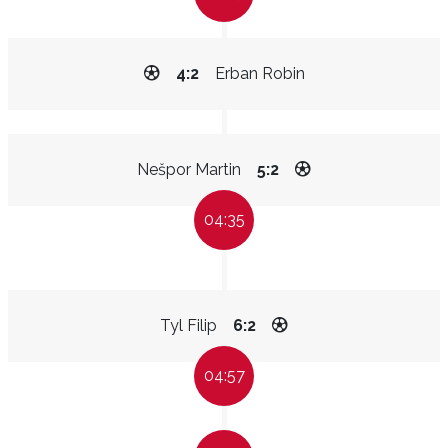
4:2
Erban Robin
Nešpor Martin
5:2
04:35
Tyl Filip
6:2
04:57