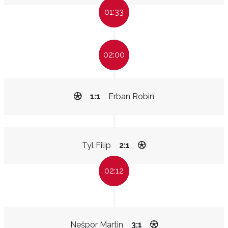
01:33
02:00
1:1
Erban Robin
Tyl Filip
2:1
02:12
Nešpor Martin
3:1