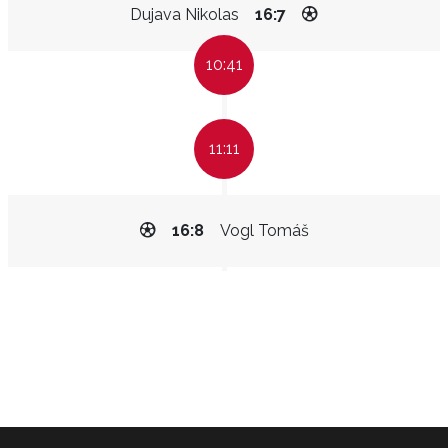
Dujava Nikolas
16:7
10:41
11:11
16:8
Vogl Tomáš