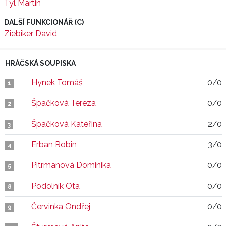
Tyl Martin
DALŠÍ FUNKCIONÁŘ (C)
Ziebiker David
HRÁČSKÁ SOUPISKA
Hynek Tomáš
0/0
1
Špačková Tereza
0/0
2
Špačková Kateřina
2/0
3
Erban Robin
3/0
4
Pitrmanová Dominika
0/0
5
Podolník Ota
0/0
8
Červinka Ondřej
0/0
9