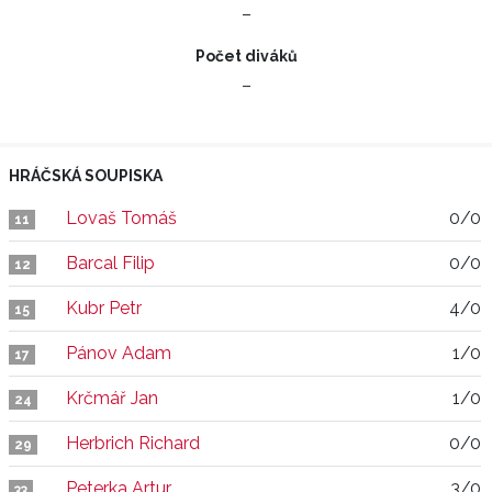
–
Počet diváků
–
HRÁČSKÁ SOUPISKA
Lovaš Tomáš
0/0
11
Barcal Filip
0/0
12
Kubr Petr
4/0
15
Pánov Adam
1/0
17
Krčmář Jan
1/0
24
Herbrich Richard
0/0
29
Peterka Artur
3/0
33