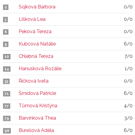
Sojková Barbora
0/0
2
Lišková Lea
0/0
3
Peková Tereza
0/0
6
Kubcová Natálie
6/0
9
Chlebná Tereza
7/0
10
Hanusková Rozálie
1/0
14
Řičková Iveta
0/0
33
Šmídová Patricie
6/0
71
Tůmová Kristýna
4/0
77
Barvínková Thea
3/0
79
Burešová Adéla
6/0
96