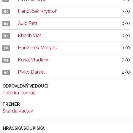
Hanzlíček Kryštof
3/0
60
Šulc Petr
0/0
64
Khanh Viet
1/0
67
Hanzlíček Matyáš
1/0
70
Kurial Vladimír
0/0
85
Pivko Daniel
2/0
99
ODPOVĚDNÝ VEDOUCÍ
Peterka Tomáš
TRENÉR
Škarda Václav
HRÁČSKÁ SOUPISKA