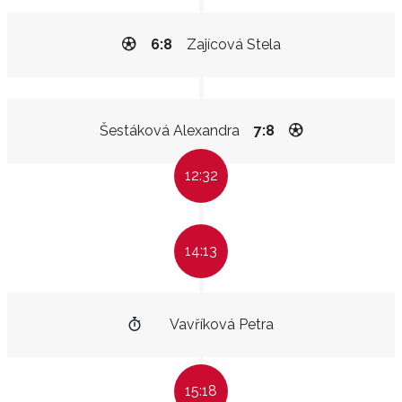
6:8
Zajícová Stela
Šestáková Alexandra
7:8
12:32
14:13
Vavříková Petra
15:18