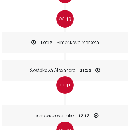
00:43
10:12
Šimečková Markéta
Šestáková Alexandra
11:12
01:41
Lachowiczová Julie
12:12