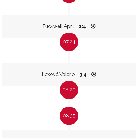
Tuckwell April
2:4
07:24
Lexová Valerie
3:4
08:20
08:35