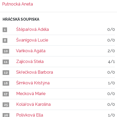
Putnocká Aneta
HRÁČSKÁ SOUPISKA
Štěpařová Adéla
0/0
1
Švanigová Lucie
0/0
8
Vaňková Agáta
2/0
10
Zajícová Stela
4/1
11
Skřečková Barbora
0/0
12
Šimková Kristýna
1/0
16
Mecková Marie
0/0
17
Kolářová Karolína
0/0
25
Polívková Ella
1/0
26