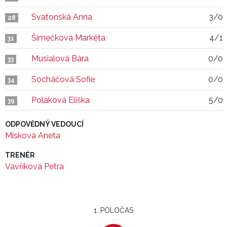
Svatonská Anna
3/0
28
Šimečková Markéta
4/1
31
Musialová Bára
0/0
33
Socháčová Sofie
0/0
34
Poláková Eliška
5/0
39
ODPOVĚDNÝ VEDOUCÍ
Misková Aneta
TRENÉR
Vavříková Petra
1. POLOČAS