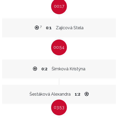
00:17
7
0:1
Zajícová Stela
00:54
0:2
Šimková Kristýna
Šestáková Alexandra
1:2
03:53