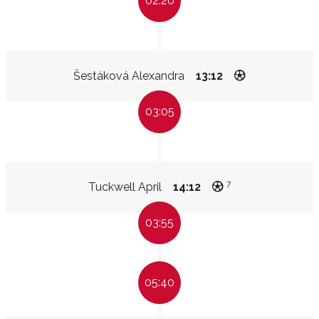
02:20
Šestáková Alexandra
13:12
03:05
7
Tuckwell April
14:12
03:55
05:40