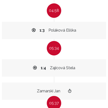
04:58
1:3
Poláková Eliška
05:34
1:4
Zajícová Stela
Zamarski Jan
05:37