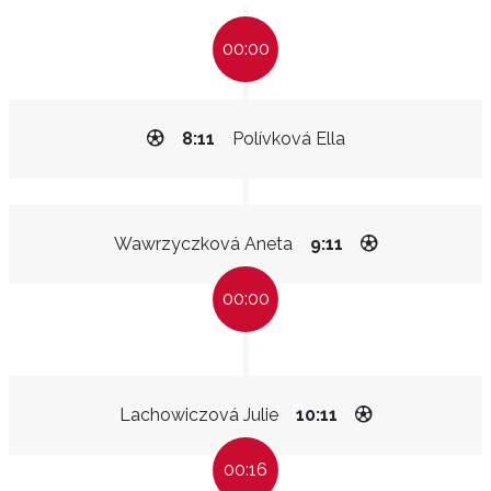
00:00
8:11
Polívková Ella
Wawrzyczková Aneta
9:11
00:00
Lachowiczová Julie
10:11
00:16