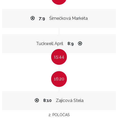
7:9
Šimečková Markéta
Tuckwell April
8:9
15:44
16:20
8:10
Zajícová Stela
2. POLOČAS