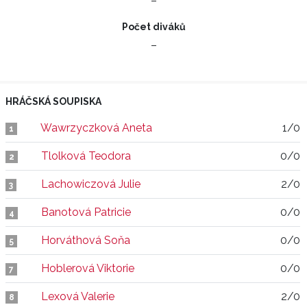
–
Počet diváků
–
HRÁČSKÁ SOUPISKA
Wawrzyczková Aneta
1/0
1
Tlolková Teodora
0/0
2
Lachowiczová Julie
2/0
3
Banotová Patricie
0/0
4
Horváthová Soňa
0/0
5
Hoblerová Viktorie
0/0
7
Lexová Valerie
2/0
8