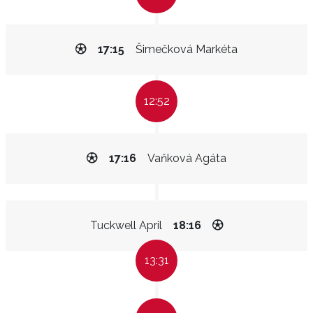
17:15
Šimečková Markéta
12:52
17:16
Vaňková Agáta
Tuckwell April
18:16
13:31