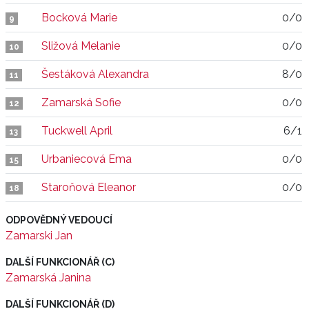
Bocková Marie
0/0
9
Sližová Melanie
0/0
10
Šestáková Alexandra
8/0
11
Zamarská Sofie
0/0
12
Tuckwell April
6/1
13
Urbaniecová Ema
0/0
15
Staroňová Eleanor
0/0
18
ODPOVĚDNÝ VEDOUCÍ
Zamarski Jan
DALŠÍ FUNKCIONÁŘ (C)
Zamarská Janina
DALŠÍ FUNKCIONÁŘ (D)