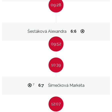
09:28
Šestáková Alexandra
6:6
09:52
10:39
7
6:7
Šimečková Markéta
12:07