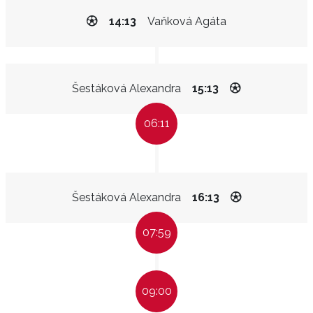
14:13
Vaňková Agáta
Šestáková Alexandra
15:13
06:11
Šestáková Alexandra
16:13
07:59
09:00