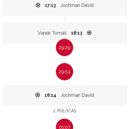
17:13
Jochman David
Vaněk Tomáš
18:13
29:29
29:54
18:14
Jochman David
2. POLOČAS
01:07