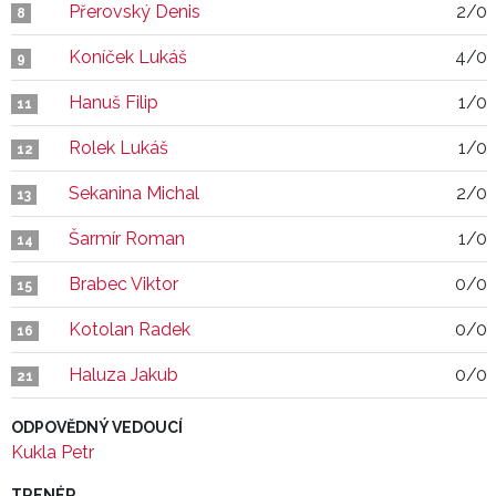
Přerovský Denis
2/0
8
Koníček Lukáš
4/0
9
Hanuš Filip
1/0
11
Rolek Lukáš
1/0
12
Sekanina Michal
2/0
13
Šarmír Roman
1/0
14
Brabec Viktor
0/0
15
Kotolan Radek
0/0
16
Haluza Jakub
0/0
21
ODPOVĚDNÝ VEDOUCÍ
Kukla Petr
TRENÉR