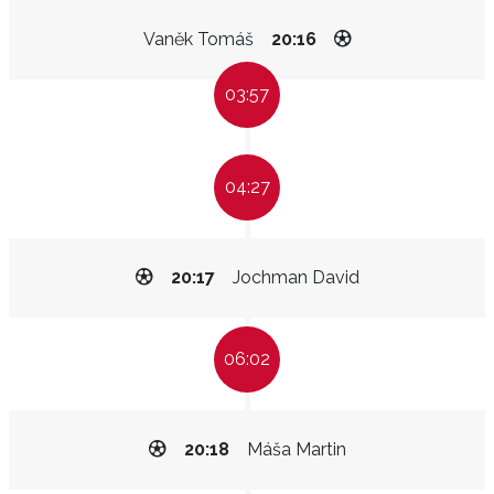
Vaněk Tomáš
20:16
03:57
04:27
20:17
Jochman David
06:02
20:18
Máša Martin