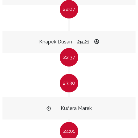
22:07
Knápek Dušan
29:21
22:37
23:30
Kučera Marek
24:01