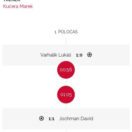
Kučera Marek
1. POLOČAS
Varhalík Lukáš
1:0
00:56
01:05
1:1
Jochman David