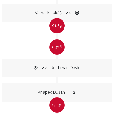
Varhalík Lukáš
2:1
01:59
03:16
2:2
Jochman David
Knápek Dušan
2"
05:30