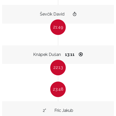
Ševčík David
21:49
Knápek Dušan
13:11
22:13
23:48
2"
Fric Jakub