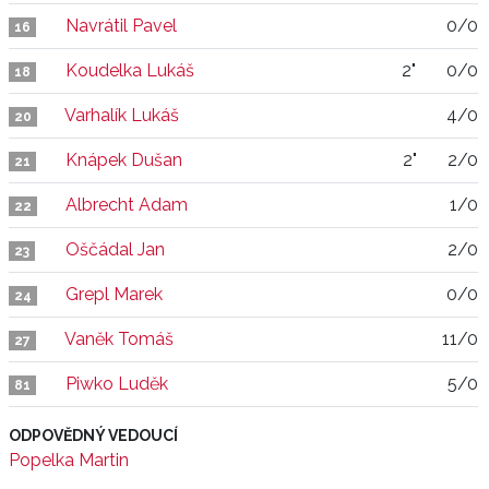
Navrátil Pavel
0/0
16
Koudelka Lukáš
2"
0/0
18
Varhalík Lukáš
4/0
20
Knápek Dušan
2"
2/0
21
Albrecht Adam
1/0
22
Oščádal Jan
2/0
23
Grepl Marek
0/0
24
Vaněk Tomáš
11/0
27
Piwko Luděk
5/0
81
ODPOVĚDNÝ VEDOUCÍ
Popelka Martin