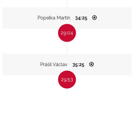
Popelka Martin
34:25
29:04
Prášil Václav
35:25
29:53