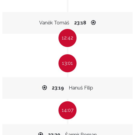
Vaněk Tomáš
23:18
12:42
13:01
23:19
Hanuš Filip
14:07
23:20
Šarmír Roman