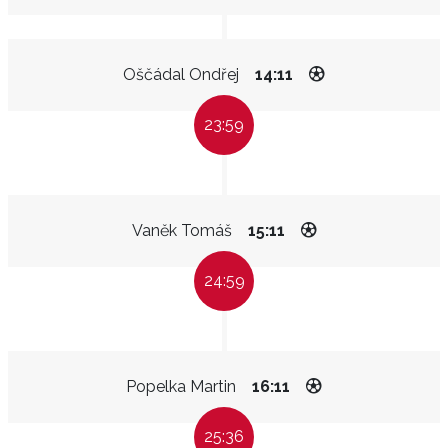
Oščádal Ondřej
14:11
23:59
Vaněk Tomáš
15:11
24:59
Popelka Martin
16:11
25:36