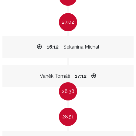
27:02
16:12
Sekanina Michal
Vaněk Tomáš
17:12
28:38
28:51