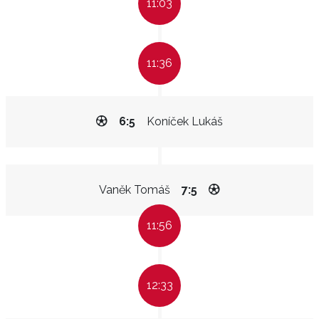
11:03
11:36
6:5
Koníček Lukáš
Vaněk Tomáš
7:5
11:56
12:33