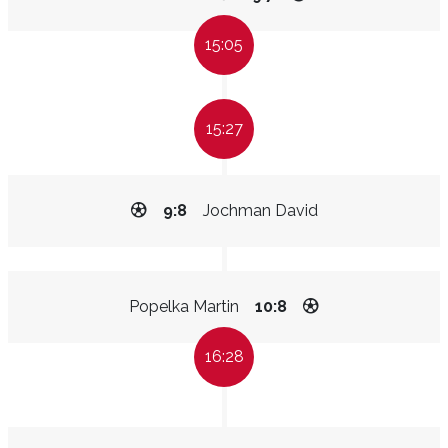
15:05
15:27
9:8
Jochman David
Popelka Martin
10:8
16:28