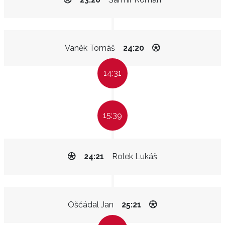
Vaněk Tomáš
24:20
14:31
15:39
24:21
Rolek Lukáš
Oščádal Jan
25:21