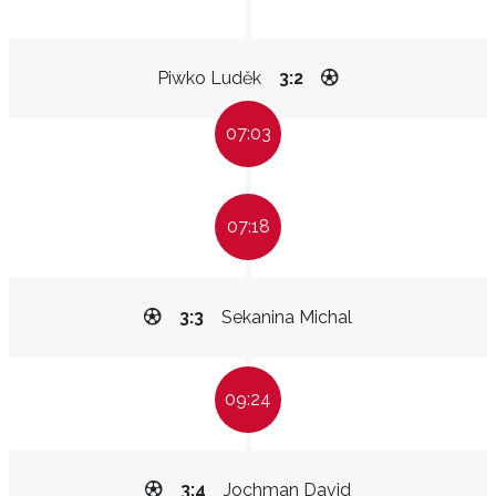
Piwko Luděk
3:2
07:03
07:18
3:3
Sekanina Michal
09:24
3:4
Jochman David