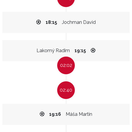
18:15
Jochman David
Lakomý Radim
19:15
02:02
02:40
19:16
Máša Martin