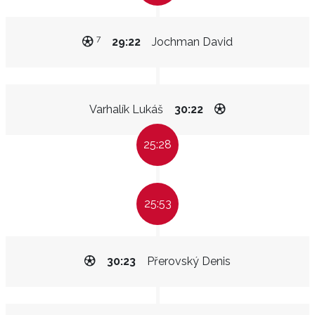
7
29:22
Jochman David
Varhalík Lukáš
30:22
25:28
25:53
30:23
Přerovský Denis