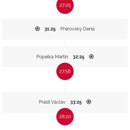
27:25
31:25
Přerovský Denis
Popelka Martin
32:25
27:58
Prášil Václav
33:25
28:20