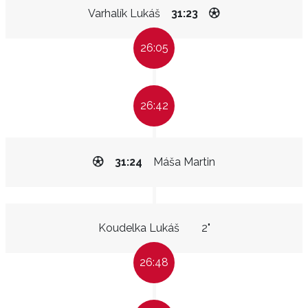
Varhalík Lukáš
31:23
26:05
26:42
31:24
Máša Martin
Koudelka Lukáš
2"
26:48