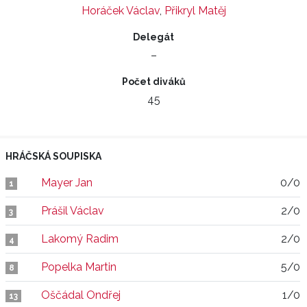
Horáček Václav
,
Přikryl Matěj
Delegát
–
Počet diváků
45
HRÁČSKÁ SOUPISKA
Mayer Jan
0/0
1
Prášil Václav
2/0
3
Lakomý Radim
2/0
4
Popelka Martin
5/0
8
Oščádal Ondřej
1/0
13