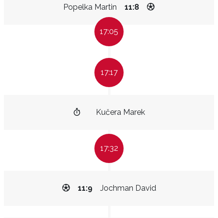
Popelka Martin
11:8
17:05
17:17
Kučera Marek
17:32
11:9
Jochman David