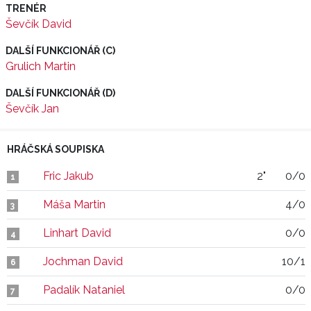
TRENÉR
Ševčík David
DALŠÍ FUNKCIONÁŘ (C)
Grulich Martin
DALŠÍ FUNKCIONÁŘ (D)
Ševčík Jan
HRÁČSKÁ SOUPISKA
Fric Jakub
2"
0/0
1
Máša Martin
4/0
3
Linhart David
0/0
4
Jochman David
10/1
6
Padalík Nataniel
0/0
7