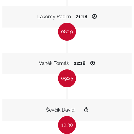
Lakomý Radim
21:18
08:19
Vaněk Tomáš
22:18
09:25
Ševčík David
10:30