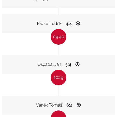
Piwko Luděk
4:4
09:40
Oščádal Jan
5:4
10:19
Vaněk Tomáš
6:4