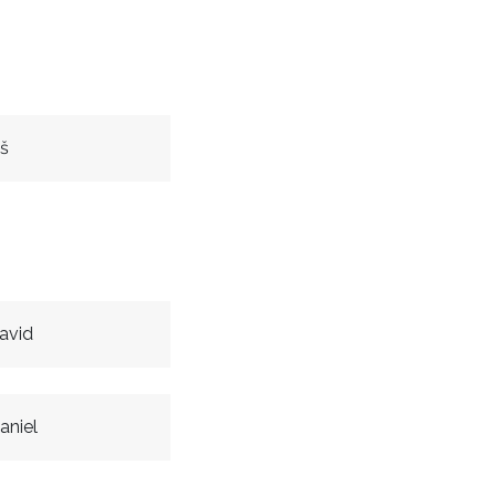
š
avid
aniel