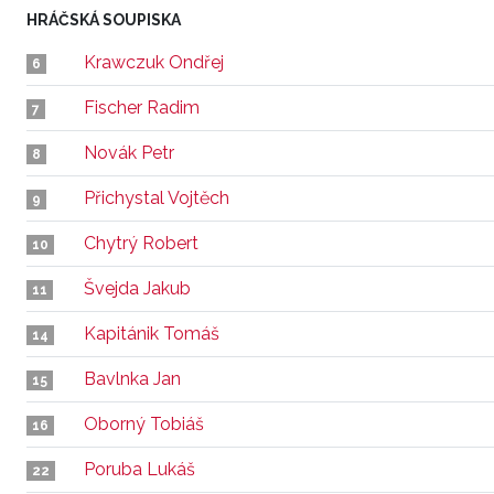
HRÁČSKÁ SOUPISKA
Krawczuk Ondřej
6
Fischer Radim
7
Novák Petr
8
Přichystal Vojtěch
9
Chytrý Robert
10
Švejda Jakub
11
Kapitánik Tomáš
14
Bavlnka Jan
15
Oborný Tobiáš
16
Poruba Lukáš
22