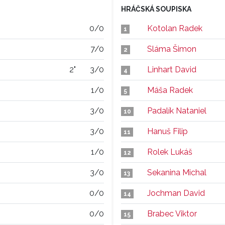
HRÁČSKÁ SOUPISKA
0/0
Kotolan Radek
1
7/0
Sláma Šimon
2
2"
3/0
Linhart David
4
1/0
Máša Radek
5
3/0
Padalík Nataniel
10
3/0
Hanuš Filip
11
1/0
Rolek Lukáš
12
3/0
Sekanina Michal
13
0/0
Jochman David
14
0/0
Brabec Viktor
15