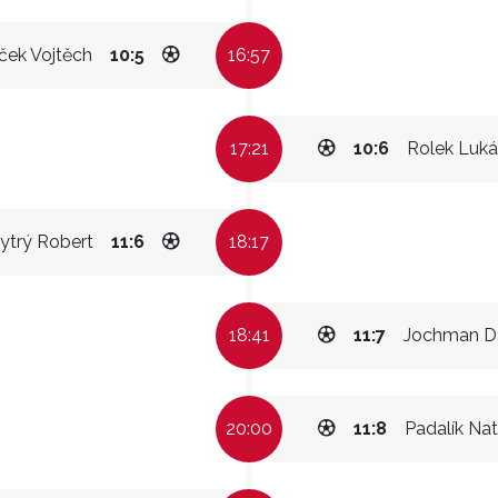
ček Vojtěch
10:5
16:57
17:21
10:6
Rolek Luká
ytrý Robert
11:6
18:17
18:41
11:7
Jochman D
20:00
11:8
Padalík Nat