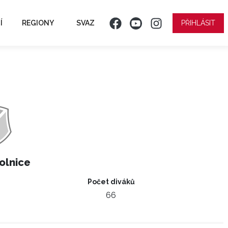
Í
REGIONY
SVAZ
PŘIHLÁSIT
olnice
Počet diváků
66