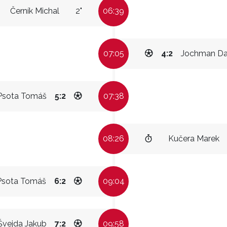
Černík Michal
2"
06:39
07:05
4:2
Jochman Da
Psota Tomáš
5:2
07:38
08:26
Kučera Marek
Psota Tomáš
6:2
09:04
Švejda Jakub
7:2
09:58