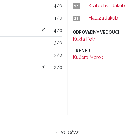
4/0
Kratochvíl Jakub
16
1/0
Haluza Jakub
21
2"
4/0
ODPOVĚDNÝ VEDOUCÍ
Kukla Petr
3/0
TRENÉR
3/0
Kučera Marek
2"
2/0
1. POLOČAS