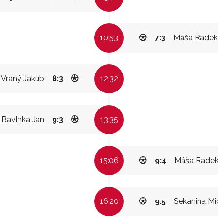
10:53
7:3
Máša Radek
Vraný Jakub
8:3
12:32
Bavlnka Jan
9:3
13:35
15:06
9:4
Máša Rade
16:20
9:5
Sekanina Mi