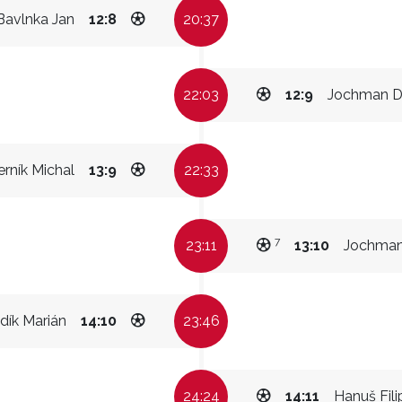
Bavlnka Jan
12:8
20:37
22:03
12:9
Jochman D
erník Michal
13:9
22:33
7
23:11
13:10
Jochman
dík Marián
14:10
23:46
24:24
14:11
Hanuš Fili