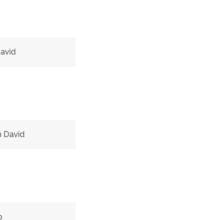
avid
 David
p