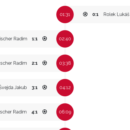
01:31
0:1
Rolek Lukáš
ischer Radim
1:1
02:40
ischer Radim
2:1
03:38
Švejda Jakub
3:1
04:12
ischer Radim
4:1
06:09