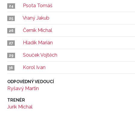
Psota Tomáš
24
Vraný Jakub
25
Černík Michal
26
Hladík Marián
27
Souček Vojtěch
29
Korol Ivan
36
ODPOVĚDNÝ VEDOUCÍ
Ryšavý Martin
TRENÉR
Jurik Michal