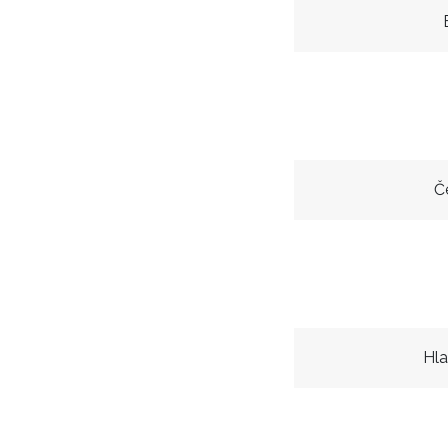
Č
Hla