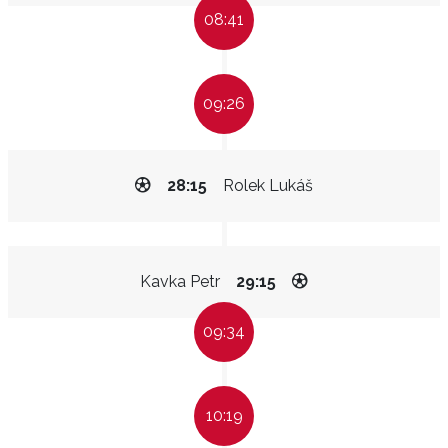
08:41
09:26
28:15
Rolek Lukáš
Kavka Petr
29:15
09:34
10:19