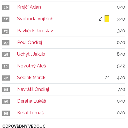
Krejčí Adam
0/0
10
Svoboda Vojtěch
2"
3/0
12
Pavlíček Jaroslav
3/0
23
Poul Ondřej
0/0
27
Uchytil Jakub
8/0
28
Novotný Aleš
5/2
30
Sedlák Marek
2"
4/0
42
Navrátil Ondřej
7/0
68
Deraha Lukáš
0/0
96
Krčál Tomáš
0/0
99
ODPOVĚDNÝ VEDOUCÍ