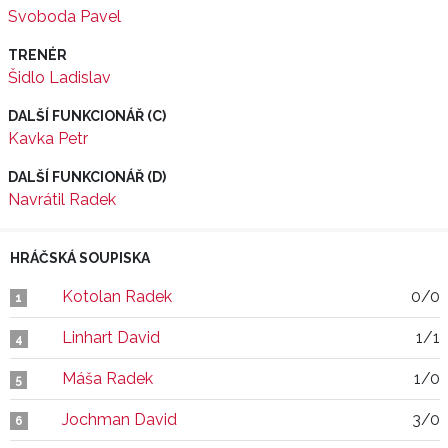
Svoboda Pavel
TRENÉR
Šidlo Ladislav
DALŠÍ FUNKCIONÁŘ (C)
Kavka Petr
DALŠÍ FUNKCIONÁŘ (D)
Navrátil Radek
HRÁČSKÁ SOUPISKA
Kotolan Radek
0/0
1
Linhart David
1/1
4
Máša Radek
1/0
5
Jochman David
3/0
6