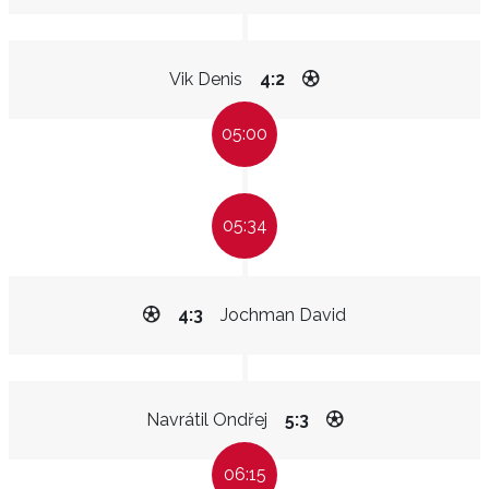
Vik Denis
4:2
05:00
05:34
4:3
Jochman David
Navrátil Ondřej
5:3
06:15