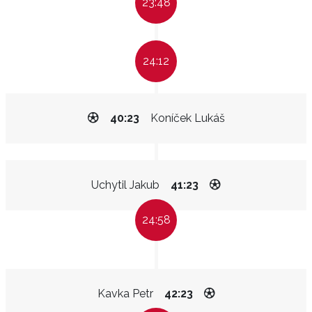
23:48
24:12
40:23
Koníček Lukáš
Uchytil Jakub
41:23
24:58
Kavka Petr
42:23