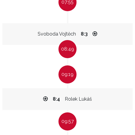
07:55
Svoboda Vojtěch
8:3
08:49
09:19
8:4
Rolek Lukáš
09:57