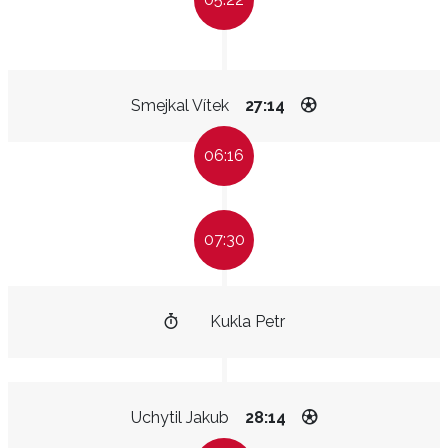
Smejkal Vítek
27:14
06:16
07:30
Kukla Petr
Uchytil Jakub
28:14