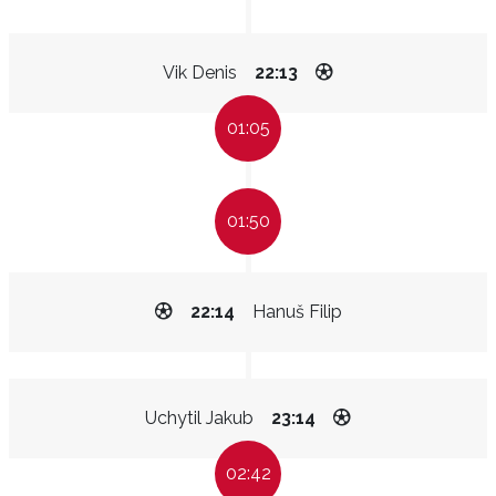
Vik Denis
22:13
01:05
01:50
22:14
Hanuš Filip
Uchytil Jakub
23:14
02:42