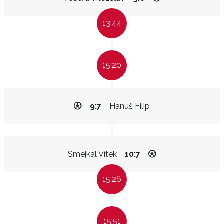
13:44
15:20
9:7
Hanuš Filip
Smejkal Vítek
10:7
15:26
15:51