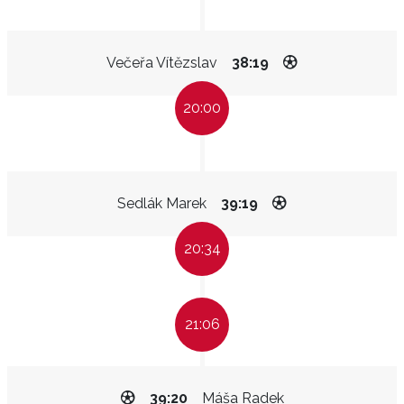
Večeřa Vítězslav
38:19
20:00
Sedlák Marek
39:19
20:34
21:06
39:20
Máša Radek