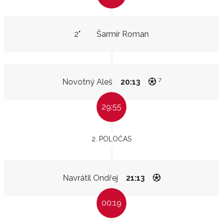
2"
Šarmír Roman
7
Novotný Aleš
20:13
29:55
2. POLOČAS
Navrátil Ondřej
21:13
00:19