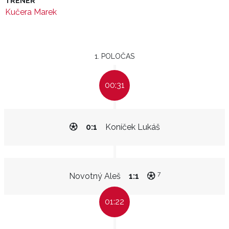
TRENÉR
Kučera Marek
1. POLOČAS
00:31
0:1
Koníček Lukáš
7
Novotný Aleš
1:1
01:22