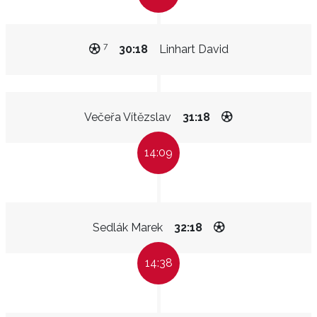
7
30:18
Linhart David
Večeřa Vítězslav
31:18
14:09
Sedlák Marek
32:18
14:38