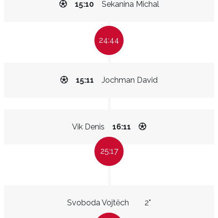
15:10
Sekanina Michal
24:44
15:11
Jochman David
Vik Denis
16:11
25:17
Svoboda Vojtěch
2"