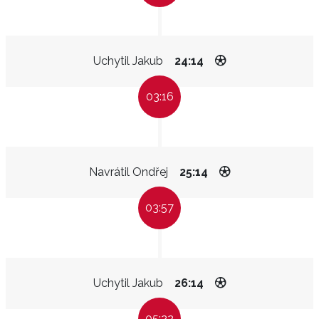
Uchytil Jakub
24:14
03:16
Navrátil Ondřej
25:14
03:57
Uchytil Jakub
26:14
05:22