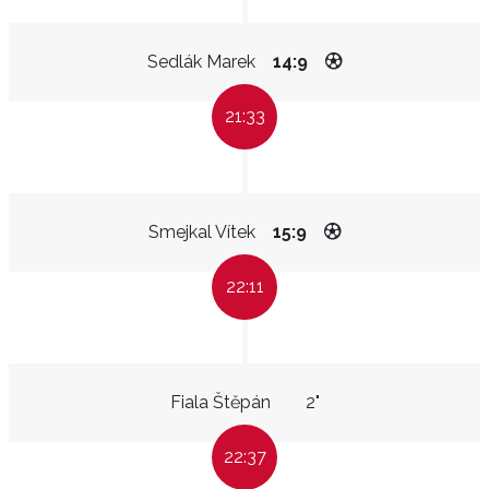
Sedlák Marek
14:9
21:33
Smejkal Vítek
15:9
22:11
Fiala Štěpán
2"
22:37