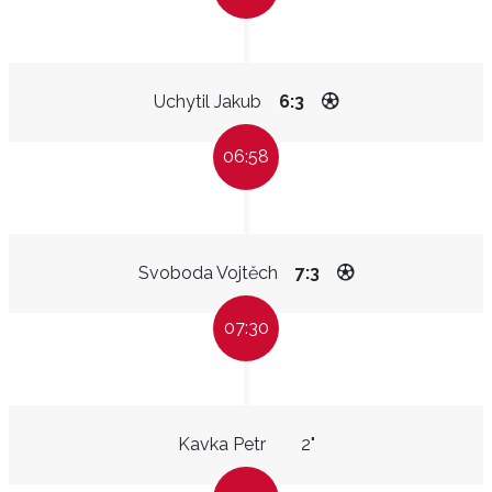
Uchytil Jakub
6:3
06:58
Svoboda Vojtěch
7:3
07:30
Kavka Petr
2"