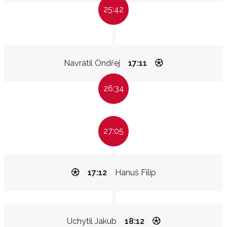
25:42
Navrátil Ondřej
17:11
26:34
27:05
17:12
Hanuš Filip
Uchytil Jakub
18:12