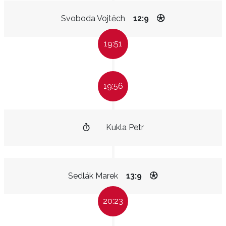
Svoboda Vojtěch
12:9
19:51
19:56
Kukla Petr
Sedlák Marek
13:9
20:23