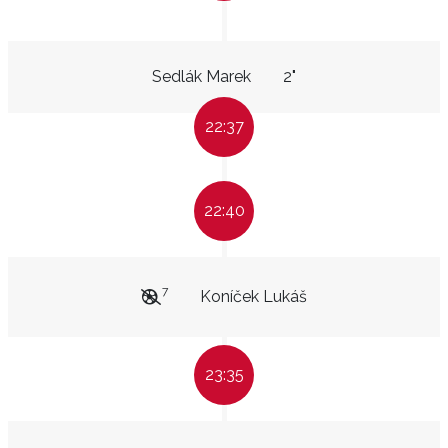
Sedlák Marek
2"
22:37
22:40
7
Koníček Lukáš
23:35