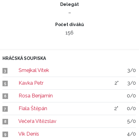
Delegát
–
Počet diváků
156
HRÁČSKÁ SOUPISKA
Smejkal Vítek
3/0
3
Kavka Petr
2"
3/0
5
Rosa Benjamin
0/0
6
Fiala Štěpán
2"
0/0
7
Večeřa Vítězslav
5/0
8
Vik Denis
4/0
9