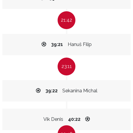
21:42
39:21
Hanuš Filip
23:11
39:22
Sekanina Michal
Vik Denis
40:22