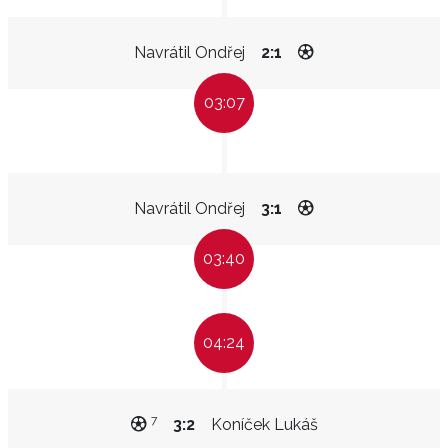
Navrátil Ondřej
2:1
03:07
Navrátil Ondřej
3:1
03:40
04:24
7
3:2
Koníček Lukáš