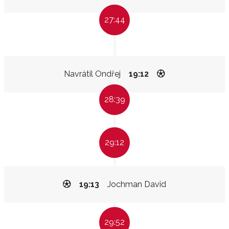
27:44
Navrátil Ondřej
19:12
28:39
29:12
19:13
Jochman David
29:52