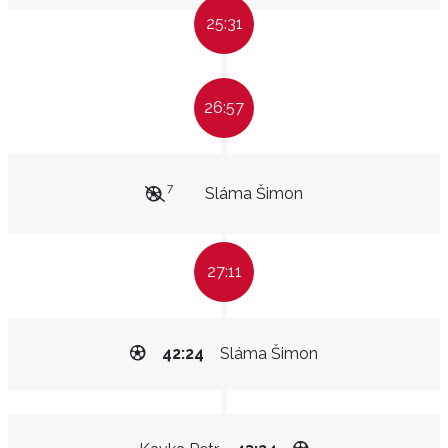
25:31
26:57
7
Sláma Šimon
27:11
42:24
Sláma Šimon