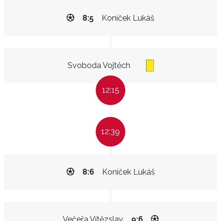
8:5
Koníček Lukáš
Svoboda Vojtěch
12:15
12:39
8:6
Koníček Lukáš
Večeřa Vítězslav
9:6