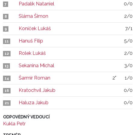
Padalík Nataniel
0/0
7
Sláma Šimon
2/0
8
Koníček Lukáš
7/1
9
Hanuš Filip
5/0
11
Rolek Lukáš
2/0
12
Sekanina Michal
3/0
13
Šarmír Roman
2"
1/0
14
Kratochvíl Jakub
0/0
16
Haluza Jakub
0/0
21
ODPOVĚDNÝ VEDOUCÍ
Kukla Petr