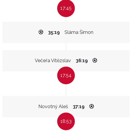
17:45
35:19
Sláma Šimon
Večeřa Vítězslav
36:19
17:54
Novotný Aleš
37:19
18:53