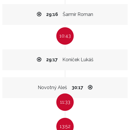
29:16
Šarmír Roman
10:43
29:17
Koníček Lukáš
Novotný Aleš
30:17
11:33
13:52