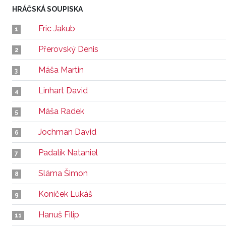
HRÁČSKÁ SOUPISKA
Fric Jakub
1
Přerovský Denis
2
Máša Martin
3
Linhart David
4
Máša Radek
5
Jochman David
6
Padalík Nataniel
7
Sláma Šimon
8
Koníček Lukáš
9
Hanuš Filip
11