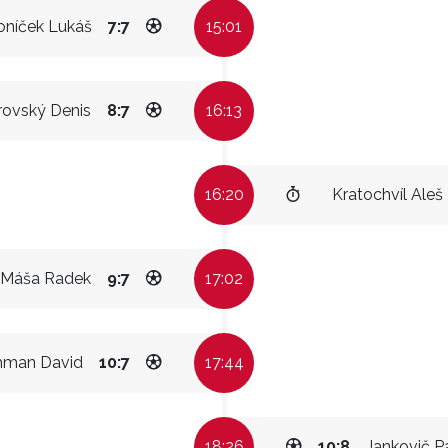
oníček Lukáš
7:7
15:01
rovský Denis
8:7
16:13
16:20
Kratochvíl Aleš
Máša Radek
9:7
17:02
hman David
10:7
17:44
18:26
10:8
Jankovič P