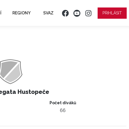
Í
REGIONY
SVAZ
PŘIHLÁSIT
egata Hustopeče
Počet diváků
66