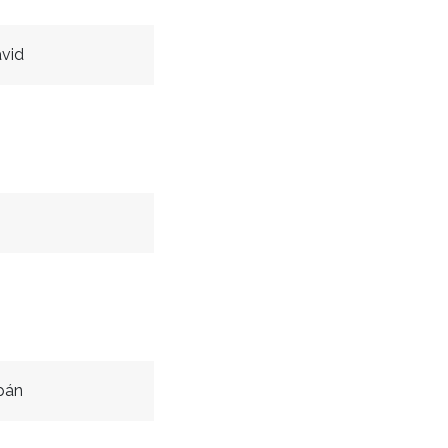
vid
s
pán