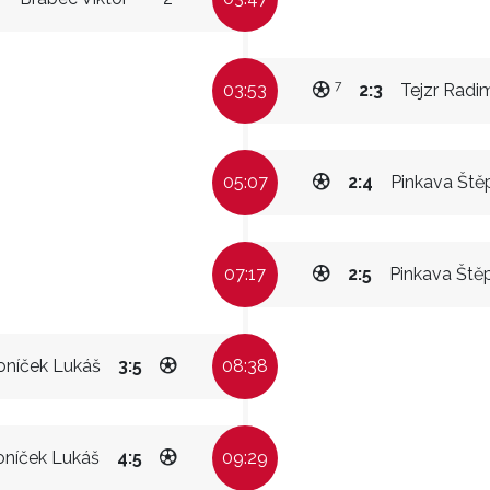
7
03:53
2:3
Tejzr Radi
05:07
2:4
Pinkava Ště
07:17
2:5
Pinkava Ště
oníček Lukáš
3:5
08:38
oníček Lukáš
4:5
09:29