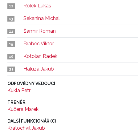
Rolek Lukáš
12
Sekanina Michal
13
Šarmír Roman
14
Brabec Viktor
15
Kotolan Radek
16
Haluza Jakub
21
ODPOVĚDNÝ VEDOUCÍ
Kukla Petr
TRENÉR
Kučera Marek
DALŠÍ FUNKCIONÁŘ (C)
Kratochvíl Jakub