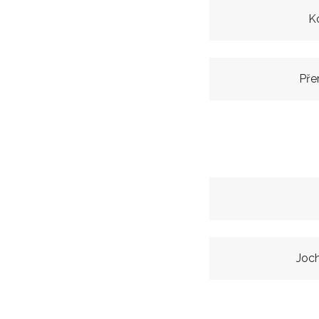
K
Pře
Joc