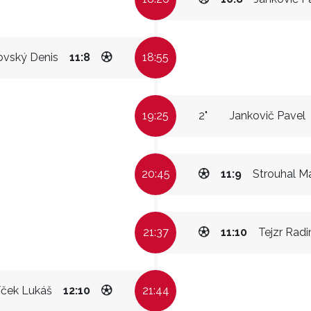
ovský Denis
11:8
18:55
19:25
2"
Jankovič Pavel
20:45
11:9
Strouhal Ma
21:37
11:10
Tejzr Rad
íček Lukáš
12:10
21:44