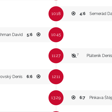
10:18
4:6
Semerád Da
chman David
5:6
10:45
7
11:27
Pláteník Deni
rovský Denis
6:6
12:11
13:29
6:7
Pinkava Ště