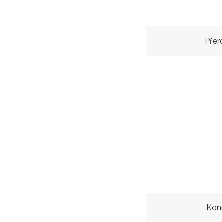
Přer
Kon