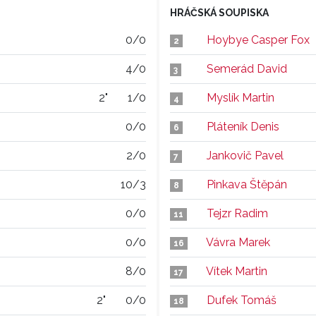
HRÁČSKÁ SOUPISKA
0/0
Hoybye Casper Fox
2
4/0
Semerád David
3
2"
1/0
Myslík Martin
4
0/0
Pláteník Denis
6
2/0
Jankovič Pavel
7
10/3
Pinkava Štěpán
8
0/0
Tejzr Radim
11
0/0
Vávra Marek
16
8/0
Vítek Martin
17
2"
0/0
Dufek Tomáš
18