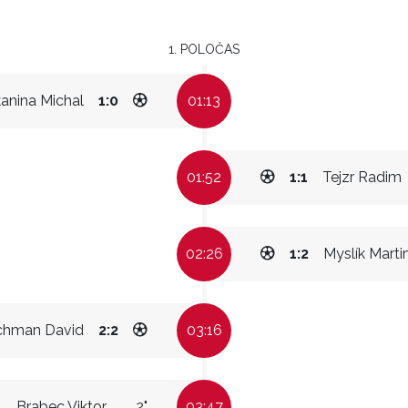
1. POLOČAS
anina Michal
1:0
01:13
01:52
1:1
Tejzr Radim
02:26
1:2
Myslík Marti
chman David
2:2
03:16
Brabec Viktor
2"
03:47