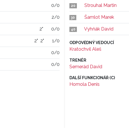
0/0
Strouhal Martin
20
2/0
Šamlot Marek
30
2"
0/0
Vyhňák David
40
2"
2"
1/0
ODPOVĚDNÝ VEDOUCÍ
Kratochvíl Aleš
0/0
TRENÉR
0/0
Semerád David
DALŠÍ FUNKCIONÁŘ (C)
Homola Denis