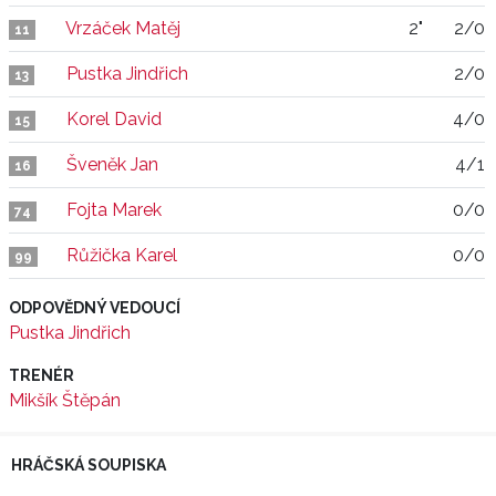
Vrzáček Matěj
2"
2/0
11
Pustka Jindřich
2/0
13
Korel David
4/0
15
Šveněk Jan
4/1
16
Fojta Marek
0/0
74
Růžička Karel
0/0
99
ODPOVĚDNÝ VEDOUCÍ
Pustka Jindřich
TRENÉR
Mikšík Štěpán
HRÁČSKÁ SOUPISKA