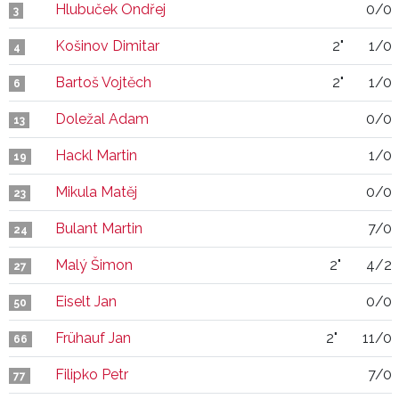
Hlubuček Ondřej
0/0
3
Košinov Dimitar
2"
1/0
4
Bartoš Vojtěch
2"
1/0
6
Doležal Adam
0/0
13
Hackl Martin
1/0
19
Mikula Matěj
0/0
23
Bulant Martin
7/0
24
Malý Šimon
2"
4/2
27
Eiselt Jan
0/0
50
Frühauf Jan
2"
11/0
66
Filipko Petr
7/0
77