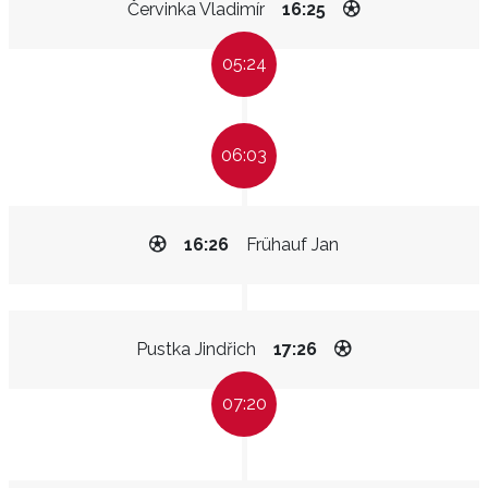
Červinka Vladimír
16:25
05:24
06:03
16:26
Frühauf Jan
Pustka Jindřich
17:26
07:20