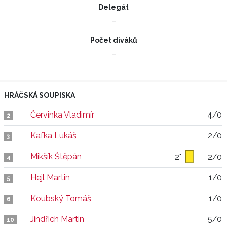
Delegát
–
Počet diváků
–
HRÁČSKÁ SOUPISKA
Červinka Vladimír
4/0
2
Kafka Lukáš
2/0
3
Mikšík Štěpán
2"
2/0
4
Hejl Martin
1/0
5
Koubský Tomáš
1/0
6
Jindřich Martin
5/0
10