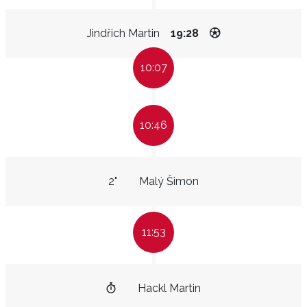
Jindřich Martin
19:28
10:07
10:46
2"
Malý Šimon
11:53
Hackl Martin