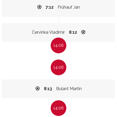
7:12
Frühauf Jan
Červinka Vladimír
8:12
14:06
14:06
8:13
Bulant Martin
14:06