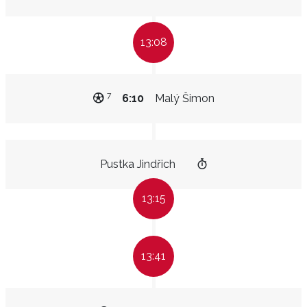
13:08
7
6:10
Malý Šimon
Pustka Jindřich
13:15
13:41