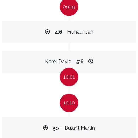
09:19
4:6
Frühauf Jan
Korel David
5:6
10:01
10:10
5:7
Bulant Martin