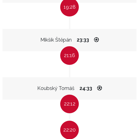
19:28
Mikšík Štěpán
23:33
21:16
Koubský Tomáš
24:33
22:12
22:20