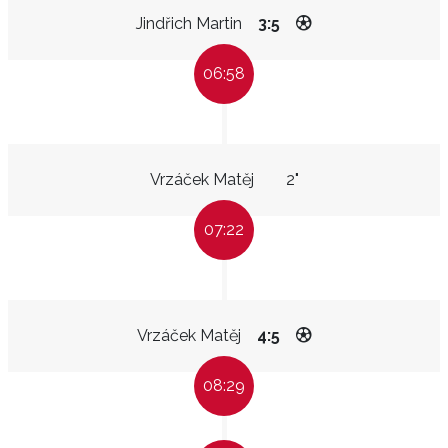
Jindřich Martin
3:5
06:58
Vrzáček Matěj
2"
07:22
Vrzáček Matěj
4:5
08:29