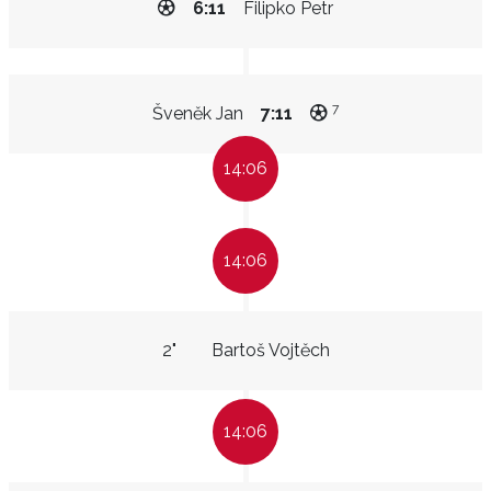
6:11
Filipko Petr
7
Šveněk Jan
7:11
14:06
14:06
2"
Bartoš Vojtěch
14:06