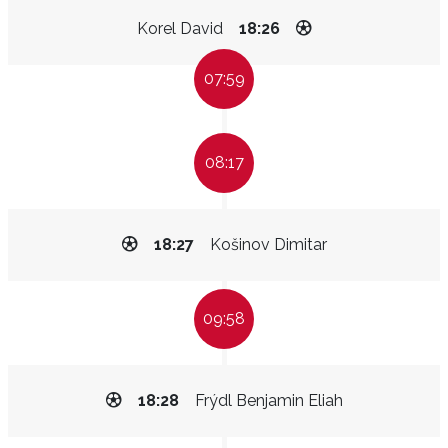
Korel David
18:26
07:59
08:17
18:27
Košinov Dimitar
09:58
18:28
Frýdl Benjamin Eliah