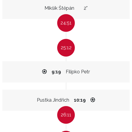
Mikšík Štěpán
2"
24:51
25:12
9:19
Filipko Petr
Pustka Jindřich
10:19
26:11