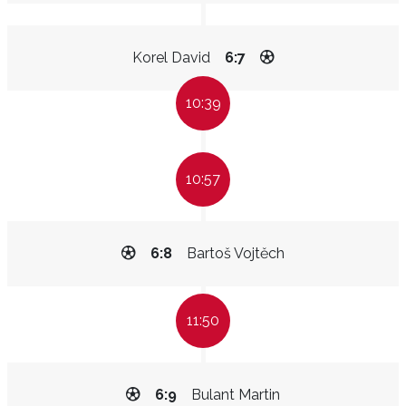
Korel David
6:7
10:39
10:57
6:8
Bartoš Vojtěch
11:50
6:9
Bulant Martin