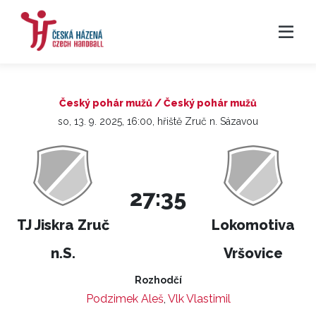
Český pohár mužů / Český pohár mužů
so, 13. 9. 2025, 16:00, hřiště Zruč n. Sázavou
27:35
TJ Jiskra Zruč
Lokomotiva
n.S.
Vršovice
Rozhodčí
Podzimek Aleš
,
Vlk Vlastimil