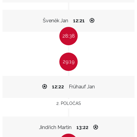
Šveněk Jan
12:21
28:38
29:19
12:22
Frühauf Jan
2. POLOČAS
Jindřich Martin
13:22