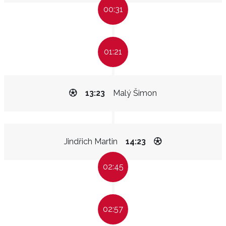
00:31
01:21
13:23
Malý Šimon
Jindřich Martin
14:23
02:45
02:57