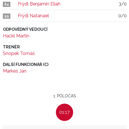
Frýdl Benjamin Eliah
3/0
84
Frýdl Natanael
0/0
99
ODPOVĚDNÝ VEDOUCÍ
Hackl Martin
TRENÉR
Snopek Tomáš
DALŠÍ FUNKCIONÁŘ (C)
Markes Jan
1. POLOČAS
01:17