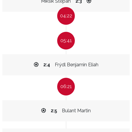
Mikšík Štěpán
2:3
04:22
05:41
2:4
Frýdl Benjamin Eliah
06:21
2:5
Bulant Martin