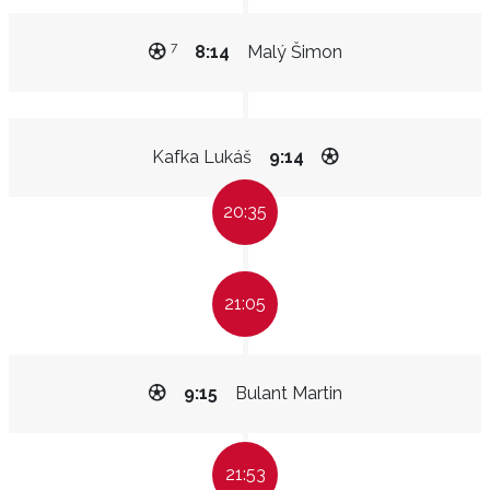
7
8:14
Malý Šimon
Kafka Lukáš
9:14
20:35
21:05
9:15
Bulant Martin
21:53