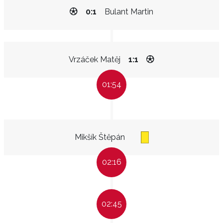
0:1
Bulant Martin
Vrzáček Matěj
1:1
01:54
Mikšík Štěpán
02:16
02:45