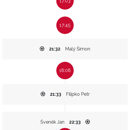
17:03
17:45
21:32
Malý Šimon
18:08
21:33
Filipko Petr
Šveněk Jan
22:33