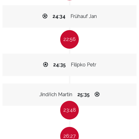
24:34
Frühauf Jan
22:56
24:35
Filipko Petr
Jindřich Martin
25:35
23:48
26:27