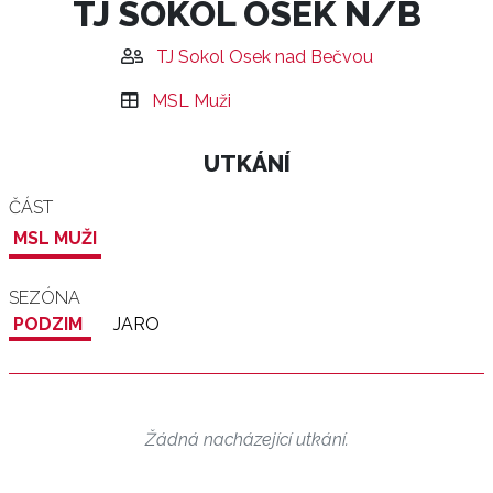
TJ SOKOL OSEK N/B
TJ Sokol Osek nad Bečvou
MSL Muži
UTKÁNÍ
ČÁST
MSL MUŽI
SEZÓNA
PODZIM
JARO
Žádná nacházející utkání.