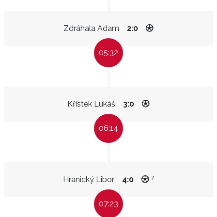
Zdráhala Adam
2:0
05:32
Křistek Lukáš
3:0
06:14
7
Hranický Libor
4:0
07:23