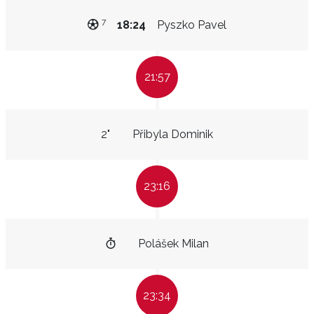
7
18:24
Pyszko Pavel
21:57
2"
Přibyla Dominik
23:16
Polášek Milan
23:34