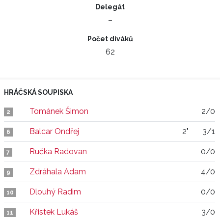
Delegát
–
Počet diváků
62
HRÁČSKÁ SOUPISKA
Tománek Šimon
2/0
2
Balcar Ondřej
2"
3/1
6
Ručka Radovan
0/0
7
Zdráhala Adam
4/0
9
Dlouhý Radim
0/0
10
Křistek Lukáš
3/0
11