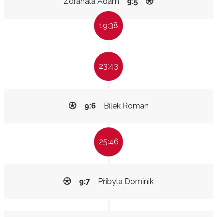
Zdráhala Adam
9:5
19:38
23:43
9:6
Bílek Roman
25:46
9:7
Přibyla Dominik