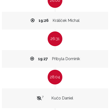
26:00
19:26
Králiček Michal
26:31
19:27
Přibyla Dominik
28:04
7
Kučo Daniel