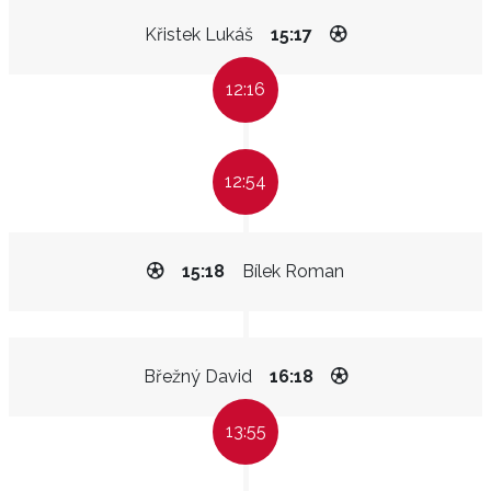
Křistek Lukáš
15:17
12:16
12:54
15:18
Bílek Roman
Břežný David
16:18
13:55