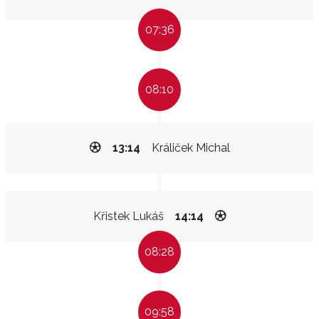
07:36
08:10
13:14
Králiček Michal
Křistek Lukáš
14:14
08:28
09:58