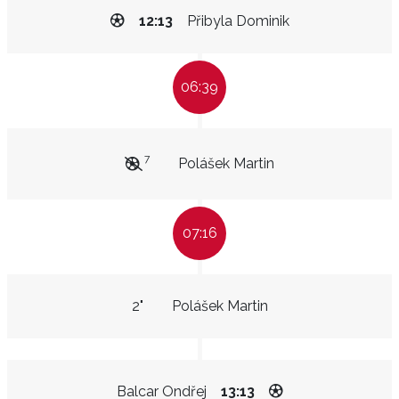
12:13
Přibyla Dominik
06:39
7
Polášek Martin
07:16
2"
Polášek Martin
Balcar Ondřej
13:13