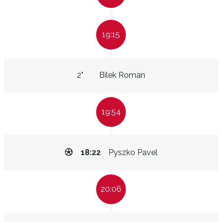
19:15
2"
Bílek Roman
19:54
18:22
Pyszko Pavel
20:06