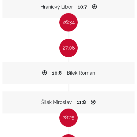
Hranický Libor
10:7
26:34
27:08
10:8
Bílek Roman
Šilák Miroslav
11:8
28:25