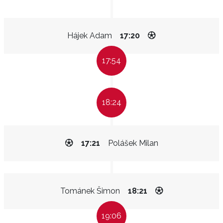
Hájek Adam
17:20
17:54
18:24
17:21
Polášek Milan
Tománek Šimon
18:21
19:06