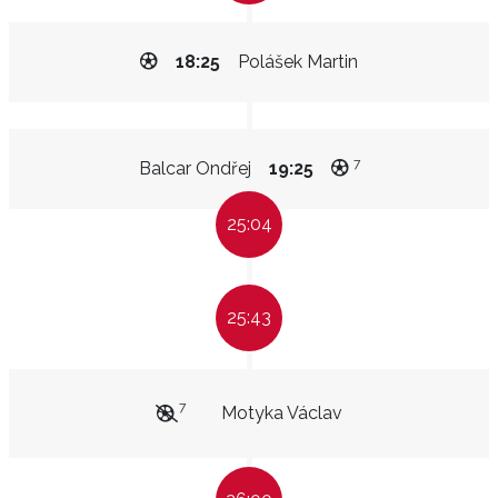
18:25
Polášek Martin
7
Balcar Ondřej
19:25
25:04
25:43
7
Motyka Václav