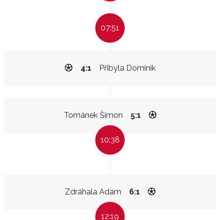
07:51
4:1
Přibyla Dominik
Tománek Šimon
5:1
10:38
Zdráhala Adam
6:1
12:19