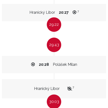
7
Hranický Libor
20:27
29:22
29:43
20:28
Polášek Milan
7
Hranický Libor
30:03