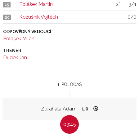
Polášek Martin
2"
3/1
15
Kožušník Vojtěch
0/0
20
ODPOVĚDNÝ VEDOUCÍ
Polášek Milan
TRENÉR
Dudek Jan
1. POLOČAS
Zdráhala Adam
1:0
03:45