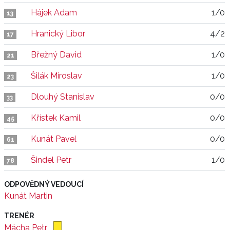
Hájek Adam
1/0
13
Hranický Libor
4/2
17
Břežný David
1/0
21
Šilák Miroslav
1/0
23
Dlouhý Stanislav
0/0
33
Křístek Kamil
0/0
45
Kunát Pavel
0/0
61
Šindel Petr
1/0
78
ODPOVĚDNÝ VEDOUCÍ
Kunát Martin
TRENÉR
Mácha Petr