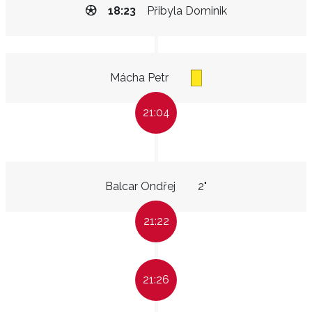
18:23
Přibyla Dominik
Mácha Petr
21:04
Balcar Ondřej
2"
21:22
21:26