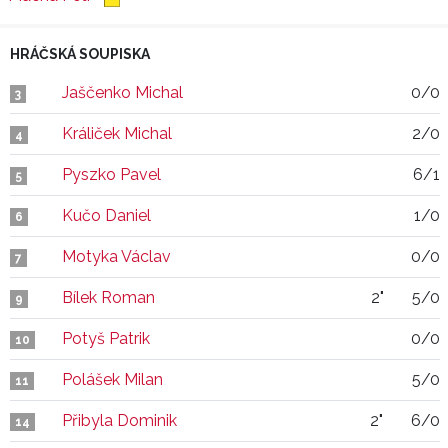
HRÁČSKÁ SOUPISKA
Jaščenko Michal
0/0
3
Králiček Michal
2/0
4
Pyszko Pavel
6/1
5
Kučo Daniel
1/0
6
Motyka Václav
0/0
7
Bílek Roman
2"
5/0
9
Potyš Patrik
0/0
10
Polášek Milan
5/0
11
Přibyla Dominik
2"
6/0
14