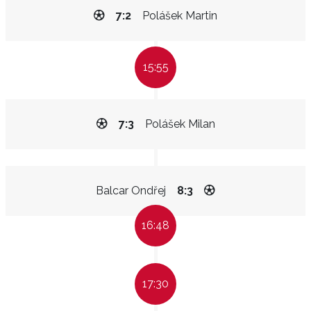
7:2
Polášek Martin
15:55
7:3
Polášek Milan
Balcar Ondřej
8:3
16:48
17:30