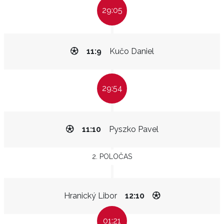
29:05
11:9
Kučo Daniel
29:54
11:10
Pyszko Pavel
2. POLOČAS
Hranický Libor
12:10
01:21