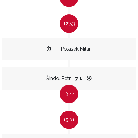
12:53
Polášek Milan
Šindel Petr
7:1
13:44
15:01