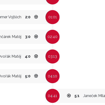
emer Vojtěch
2:0
01:01
nčárek Matěj
3:0
02:40
vořák Matěj
4:0
03:13
Dvořák Matěj
5:0
04:10
04:41
5:1
Janeček Mil