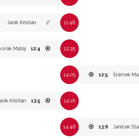
Janík Kristián
2"
11:48
vořák Matěj
12:4
12:35
14:05
12:5
Šrámek Ma
aník Kristián
13:5
14:16
14:46
13:6
Janíček Sta