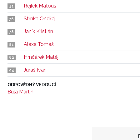
Rejlek Matouš
41
Strnka Ondřej
76
Janík Kristián
78
Alaxa Tomáš
81
Hrnčárek Matěj
82
Juráš Ivan
94
ODPOVĚDNÝ VEDOUCÍ
Bula Martin