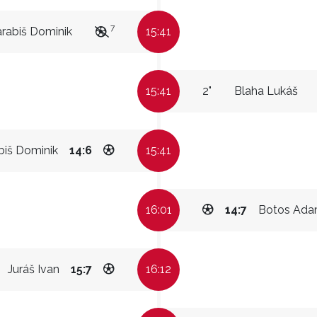
7
rabiš Dominik
15:41
15:41
2"
Blaha Lukáš
biš Dominik
14:6
15:41
16:01
14:7
Botos Ad
Juráš Ivan
15:7
16:12