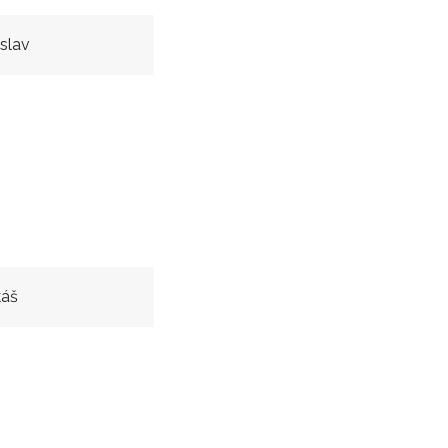
slav
káš