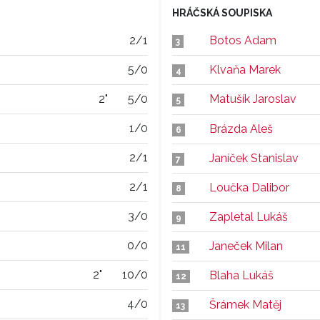
HRÁČSKÁ SOUPISKA
2/1
Botos Adam
3
5/0
Klvaňa Marek
4
2"
5/0
Matušík Jaroslav
5
1/0
Brázda Aleš
6
2/1
Janíček Stanislav
7
2/1
Loučka Dalibor
8
3/0
Zapletal Lukáš
9
0/0
Janeček Milan
11
2"
10/0
Blaha Lukáš
12
4/0
Šrámek Matěj
13