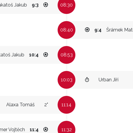
akatoš Jakub
9:3
08:30
08:40
9:4
Šrámek Mat
atoš Jakub
10:4
08:53
10:03
Urban Jiří
Alaxa Tomáš
2"
11:14
mer Vojtěch
11:4
11:32