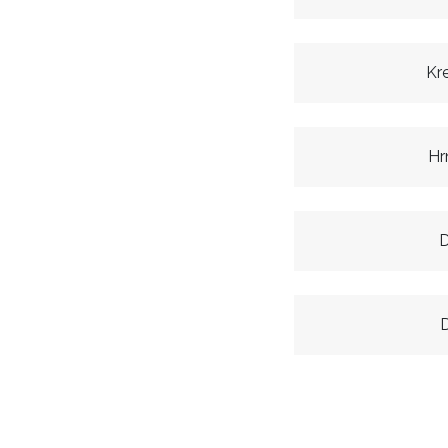
Kr
Hr
D