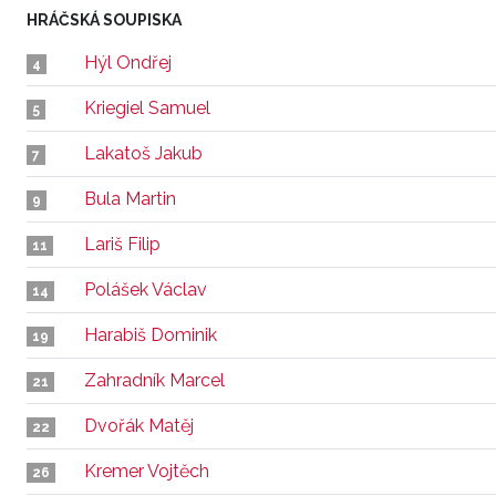
HRÁČSKÁ SOUPISKA
Hýl Ondřej
4
Kriegiel Samuel
5
Lakatoš Jakub
7
Bula Martin
9
Lariš Filip
11
Polášek Václav
14
Harabiš Dominik
19
Zahradník Marcel
21
Dvořák Matěj
22
Kremer Vojtěch
26