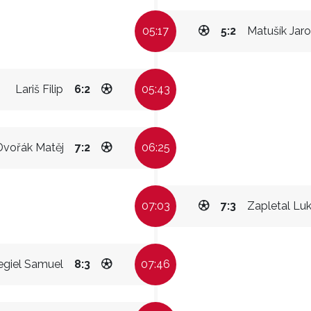
05:17
5:2
Matušík Jaro
Lariš Filip
6:2
05:43
Dvořák Matěj
7:2
06:25
07:03
7:3
Zapletal Lu
egiel Samuel
8:3
07:46