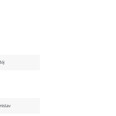
těj
nislav