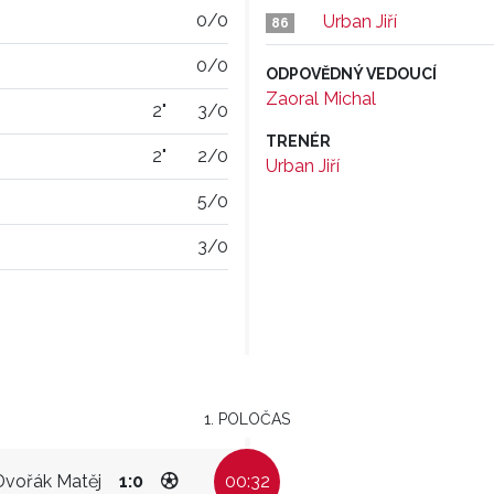
0/0
Urban Jiří
86
0/0
ODPOVĚDNÝ VEDOUCÍ
Zaoral Michal
2"
3/0
TRENÉR
2"
2/0
Urban Jiří
5/0
3/0
1. POLOČAS
Dvořák Matěj
1:0
00:32