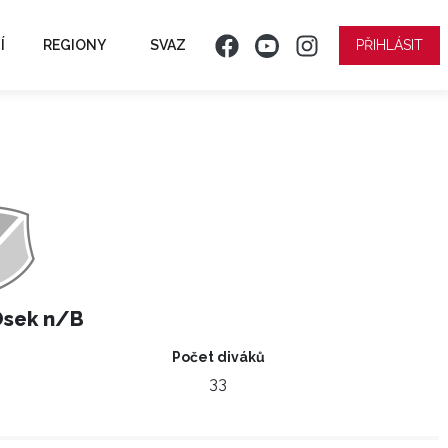
Í
REGIONY
SVAZ
PŘIHLÁSIT
Osek n/B
Počet diváků
33