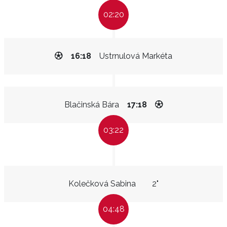
02:20
16:18
Ustrnulová Markéta
Blačinská Bára
17:18
03:22
Kolečková Sabina
2"
04:48