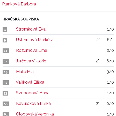
Planková Barbora
HRÁČSKÁ SOUPISKA
Stromková Eva
1/0
4
Ustrnulová Markéta
2"
6/1
9
Rozumová Ema
2/0
11
Jurčová Viktorie
2"
6/0
14
Máté Mia
3/0
15
Vaňková Eliška
1/0
32
Svobodová Anna
1/0
33
Kavuloková Eliška
2"
0/0
55
Glogovská Veronika
1/0
61