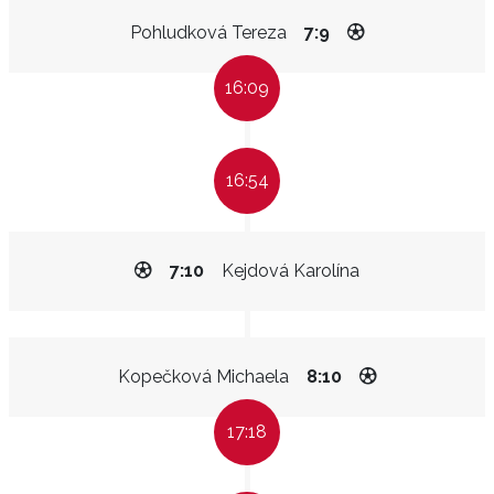
Pohludková Tereza
7:9
16:09
16:54
7:10
Kejdová Karolína
Kopečková Michaela
8:10
17:18