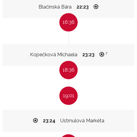
Blačinská Bára
22:23
16:36
7
Kopečková Michaela
23:23
18:36
19:01
23:24
Ustrnulová Markéta