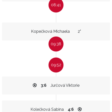
08:41
Kopečková Michaela
2"
09:38
09:52
3:6
Jurčová Viktorie
Kolečková Sabina
4:6