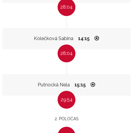
28:04
Kolečková Sabina
14:15
28:04
Putnocká Nela
15:15
29:54
2. POLOČAS