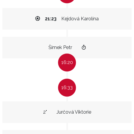
21:23
Kejdová Karolína
Šimek Petr
16:20
16:33
2"
Jurčová Viktorie