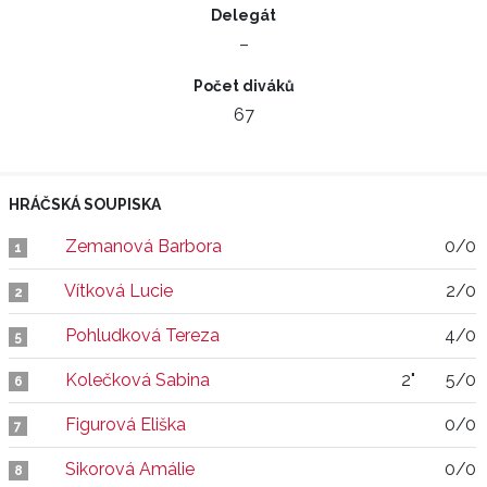
Delegát
–
Počet diváků
67
HRÁČSKÁ SOUPISKA
Zemanová Barbora
0/0
1
Vítková Lucie
2/0
2
Pohludková Tereza
4/0
5
Kolečková Sabina
2"
5/0
6
Figurová Eliška
0/0
7
Sikorová Amálie
0/0
8