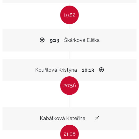
19:52
9:13
Škárková Eliška
Kouřilová Kristýna
10:13
20:56
Kabátková Kateřina
2"
21:08