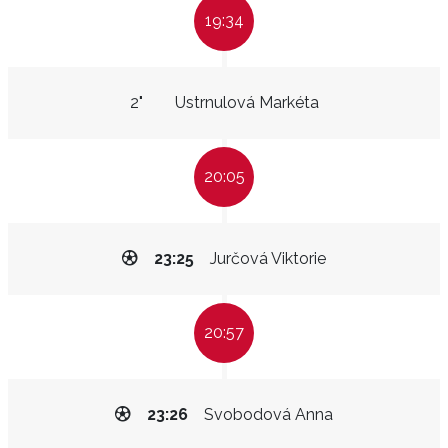
19:34
2"
Ustrnulová Markéta
20:05
23:25
Jurčová Viktorie
20:57
23:26
Svobodová Anna