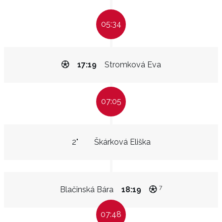
05:34
17:19
Stromková Eva
07:05
2"
Škárková Eliška
7
Blačinská Bára
18:19
07:48