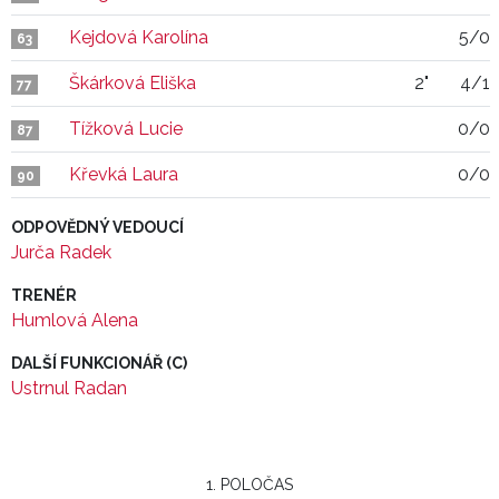
Kejdová Karolína
5/0
63
Škárková Eliška
2"
4/1
77
Tížková Lucie
0/0
87
Křevká Laura
0/0
90
ODPOVĚDNÝ VEDOUCÍ
Jurča Radek
TRENÉR
Humlová Alena
DALŠÍ FUNKCIONÁŘ (C)
Ustrnul Radan
1. POLOČAS