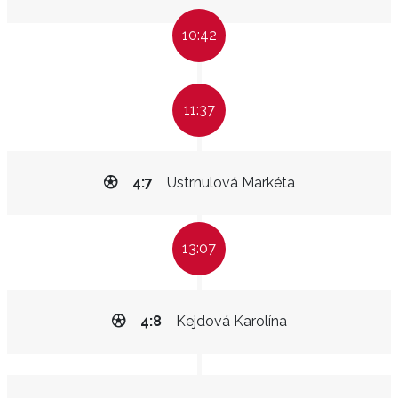
10:42
11:37
4:7
Ustrnulová Markéta
13:07
4:8
Kejdová Karolína