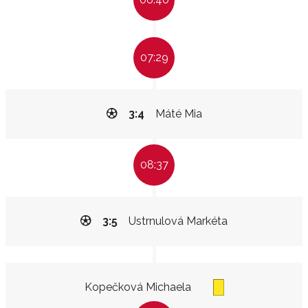
07:29
3:4
Máté Mia
08:37
3:5
Ustrnulová Markéta
Kopečková Michaela