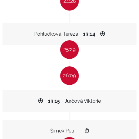
24:28
Pohludková Tereza
13:14
25:29
26:09
13:15
Jurčová Viktorie
Šimek Petr