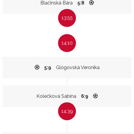
Blačinská Bára
5:8
13:55
14:10
5:9
Glogovská Veronika
Kolečková Sabina
6:9
14:39