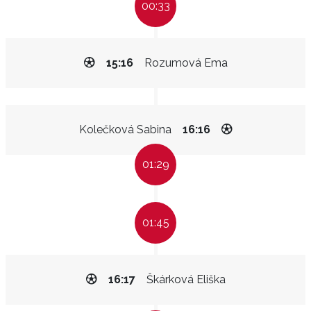
00:33
15:16
Rozumová Ema
Kolečková Sabina
16:16
01:29
01:45
16:17
Škárková Eliška