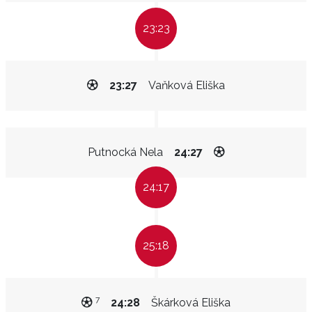
23:23
23:27
Vaňková Eliška
Putnocká Nela
24:27
24:17
25:18
7
24:28
Škárková Eliška