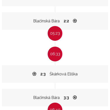
Blačinská Bára
2:2
05:23
06:33
2:3
Škárková Eliška
Blačinská Bára
3:3
06:40