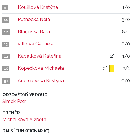
Kouřilová Kristýna
1/0
9
Putnocká Nela
3/0
11
Blačinská Bára
8/1
12
Vítková Gabriela
0/0
13
Kabátková Kateřina
2"
1/0
14
Kopečková Michaela
2"
2/1
15
Andrejovská Kristýna
0/0
91
ODPOVĚDNÝ VEDOUCÍ
Šimek Petr
TRENÉR
Michalíková Alžběta
DALŠÍ FUNKCIONÁŘ (C)