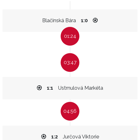
Blačinská Bára
1:0
01:24
03:47
1:1
Ustrnulová Markéta
04:56
1:2
Jurčová Viktorie