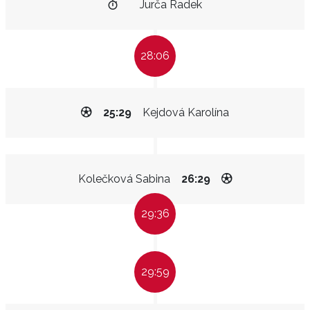
Jurča Radek
28:06
25:29
Kejdová Karolína
Kolečková Sabina
26:29
29:36
29:59