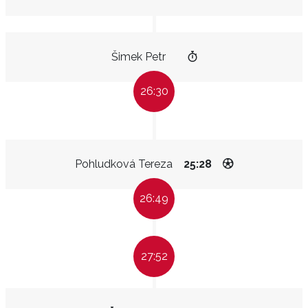
Šimek Petr
26:30
Pohludková Tereza
25:28
26:49
27:52