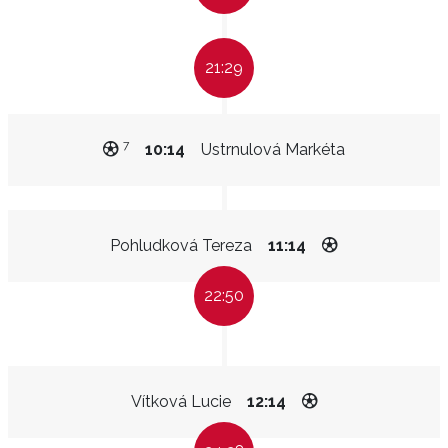
21:29
7
10:14
Ustrnulová Markéta
Pohludková Tereza
11:14
22:50
Vítková Lucie
12:14