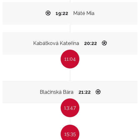
19:22
Máté Mia
Kabátková Kateřina
20:22
11:04
Blačinská Bára
21:22
13:47
15:35