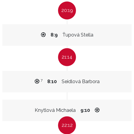
20:19
8:9
Ťupová Stella
21:14
7
8:10
Seidlová Barbora
Knytlová Michaela
9:10
22:12