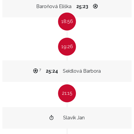
Baroňová Eliška
25:23
18:56
19:26
7
25:24
Seidlová Barbora
21:15
Slavík Jan