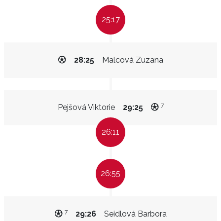
25:17
28:25
Malcová Zuzana
7
Pejšová Viktorie
29:25
26:11
26:55
7
29:26
Seidlová Barbora