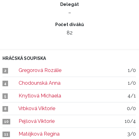
Delegát
–
Počet diváků
82
HRÁČSKÁ SOUPISKA
Gregorová Rozálie
1/0
2
Chodounská Anna
1/0
4
Knytlová Michaela
4/1
5
Vrbková Viktorie
0/0
8
Pejšová Viktorie
10/4
10
Matějková Regína
3/0
11