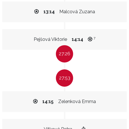
13:14
Malcová Zuzana
7
Pejšová Viktorie
14:14
27:26
27:53
14:15
Zelenková Emma