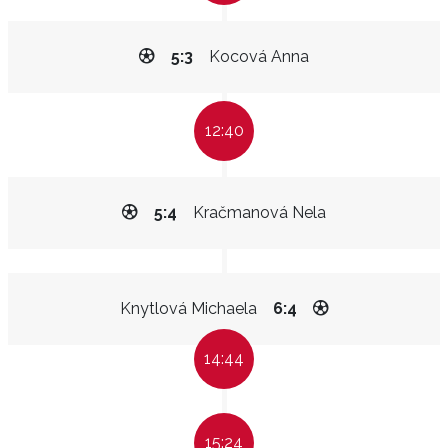
5:3
Kocová Anna
12:40
5:4
Kračmanová Nela
Knytlová Michaela
6:4
14:44
15:24