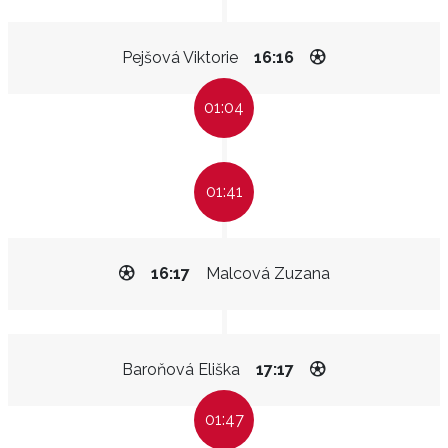
Pejšová Viktorie
16:16
01:04
01:41
16:17
Malcová Zuzana
Baroňová Eliška
17:17
01:47