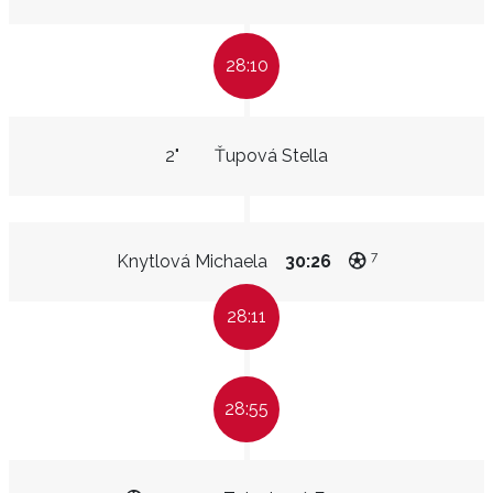
28:10
2"
Ťupová Stella
7
Knytlová Michaela
30:26
28:11
28:55