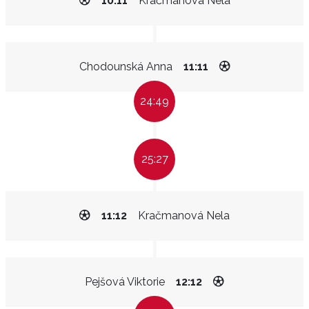
10:11
Kračmanová Nela
Chodounská Anna
11:11
24:49
25:27
11:12
Kračmanová Nela
Pejšová Viktorie
12:12