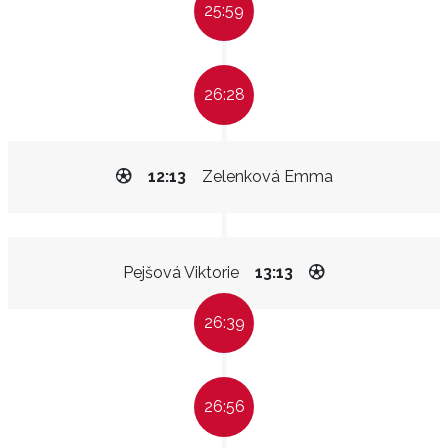
25:59
26:28
12:13
Zelenková Emma
Pejšová Viktorie
13:13
26:39
26:56