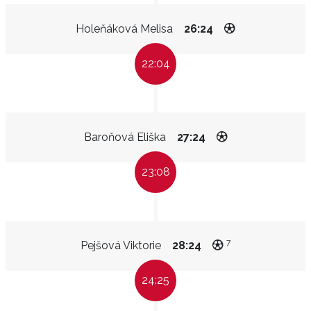
Holeňáková Melisa
26:24
22:04
Baroňová Eliška
27:24
23:08
7
Pejšová Viktorie
28:24
24:25