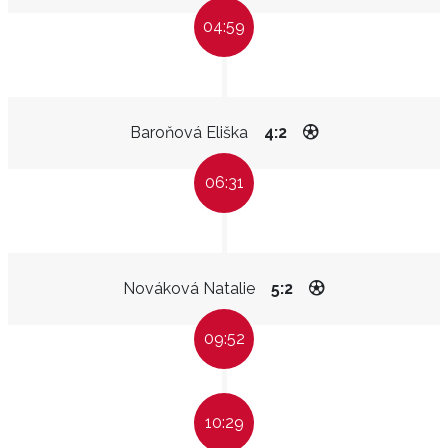
04:59
Baroňová Eliška
4:2
06:31
Nováková Natalie
5:2
09:52
10:29