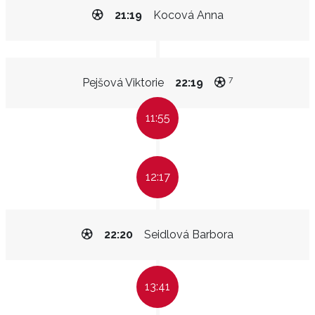
21:19
Kocová Anna
7
Pejšová Viktorie
22:19
11:55
12:17
22:20
Seidlová Barbora
13:41