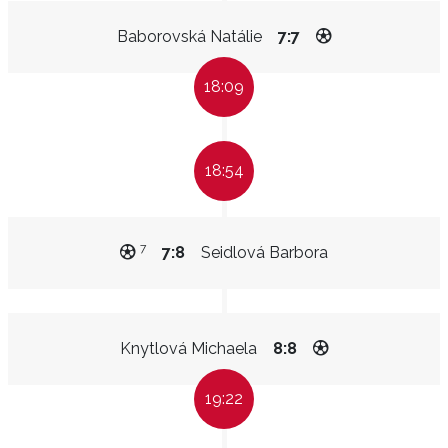
Baborovská Natálie
7:7
18:09
18:54
7
7:8
Seidlová Barbora
Knytlová Michaela
8:8
19:22