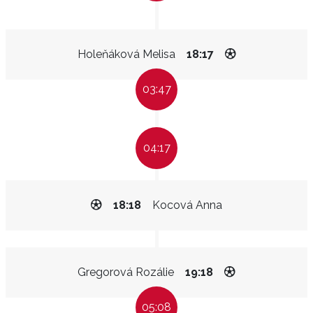
Holeňáková Melisa
18:17
03:47
04:17
18:18
Kocová Anna
Gregorová Rozálie
19:18
05:08