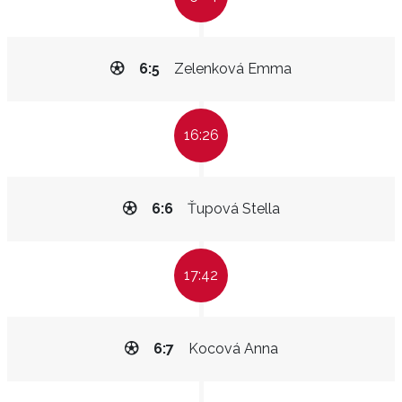
6:5
Zelenková Emma
16:26
6:6
Ťupová Stella
17:42
6:7
Kocová Anna