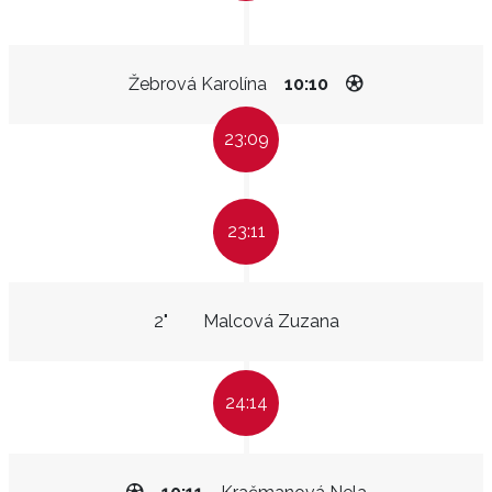
Žebrová Karolína
10:10
23:09
23:11
2"
Malcová Zuzana
24:14