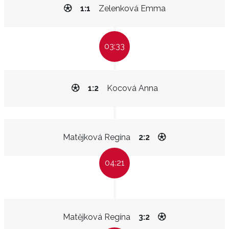
1:1
Zelenková Emma
03:33
1:2
Kocová Anna
Matějková Regína
2:2
04:21
Matějková Regína
3:2