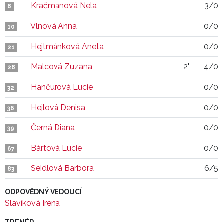
Kračmanová Nela
3/0
8
Vlnová Anna
0/0
10
Hejtmánková Aneta
0/0
21
Malcová Zuzana
2"
4/0
28
Hančurová Lucie
0/0
32
Hejlová Denisa
0/0
36
Černá Diana
0/0
39
Bártová Lucie
0/0
67
Seidlová Barbora
6/5
83
ODPOVĚDNÝ VEDOUCÍ
Slavíková Irena