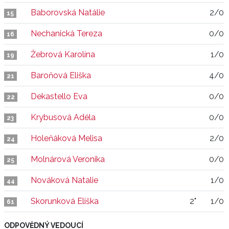
Baborovská Natálie
2/0
15
Nechanická Tereza
0/0
16
Žebrová Karolína
1/0
19
Baroňová Eliška
4/0
21
Dekastello Eva
0/0
22
Krybusová Adéla
0/0
23
Holeňáková Melisa
2/0
24
Molnárová Veronika
0/0
25
Nováková Natalie
1/0
44
Skorunková Eliška
2"
1/0
61
ODPOVĚDNÝ VEDOUCÍ