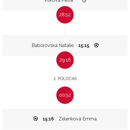
Vítková Petra
28:52
Baborovská Natálie
15:15
29:18
2. POLOČAS
00:52
15:16
Zelenková Emma