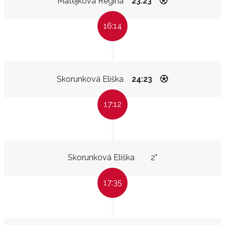
Matějková Regína
23:23
16:14
Skorunková Eliška
24:23
17:12
Skorunková Eliška
2"
17:35