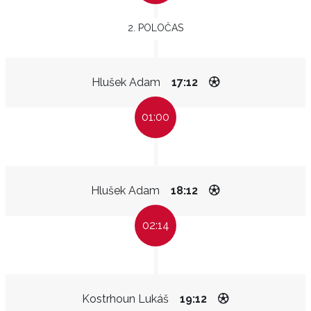
2. POLOČAS
Hlušek Adam
17:12
01:00
Hlušek Adam
18:12
02:14
Kostrhoun Lukáš
19:12