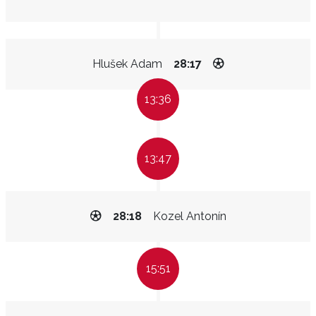
Hlušek Adam
28:17
13:36
13:47
28:18
Kozel Antonín
15:51