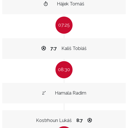
Hájek Tomáš
07:25
7:7
Kališ Tobiáš
08:30
2"
Hamala Radim
Kostrhoun Lukáš
8:7