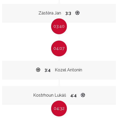
Zástěra Jan
3:3
03:40
04:07
3:4
Kozel Antonín
Kostrhoun Lukáš
4:4
04:32