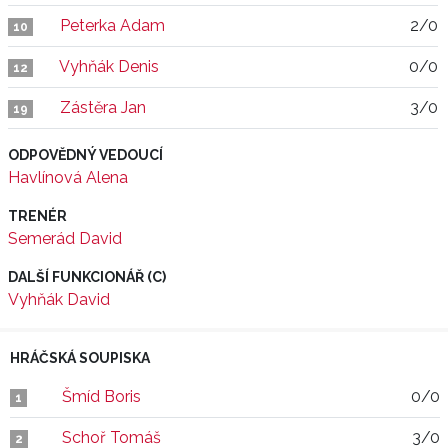
Peterka Adam
2/0
10
Vyhňák Denis
0/0
12
Zástěra Jan
3/0
19
ODPOVĚDNÝ VEDOUCÍ
Havlínová Alena
TRENÉR
Semerád David
DALŠÍ FUNKCIONÁŘ (C)
Vyhňák David
HRÁČSKÁ SOUPISKA
Šmíd Boris
0/0
1
Schoř Tomáš
3/0
2