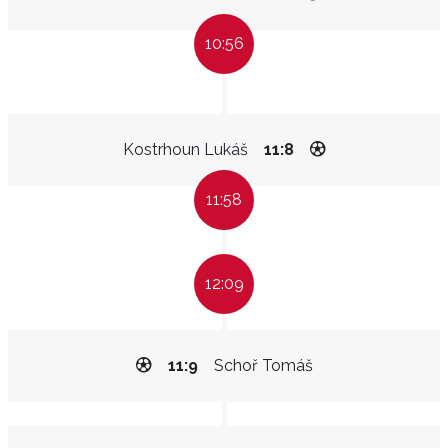
10:56
Kostrhoun Lukáš
11:8
11:58
12:09
11:9
Schoř Tomáš