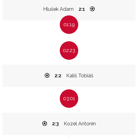
Hlušek Adam
2:1
01:19
02:23
2:2
Kališ Tobiáš
03:01
2:3
Kozel Antonín