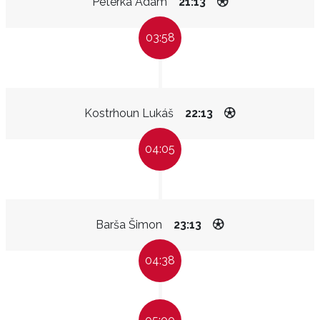
Peterka Adam
21:13
03:58
Kostrhoun Lukáš
22:13
04:05
Barša Šimon
23:13
04:38