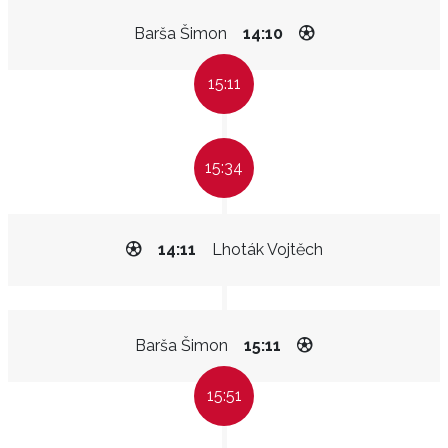
Barša Šimon
14:10
15:11
15:34
14:11
Lhoták Vojtěch
Barša Šimon
15:11
15:51