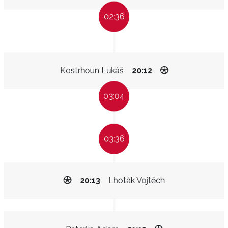
02:36
Kostrhoun Lukáš
20:12
03:04
03:36
20:13
Lhoták Vojtěch