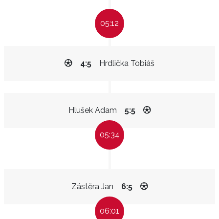
05:12
4:5
Hrdlička Tobiáš
Hlušek Adam
5:5
05:34
Zástěra Jan
6:5
06:01