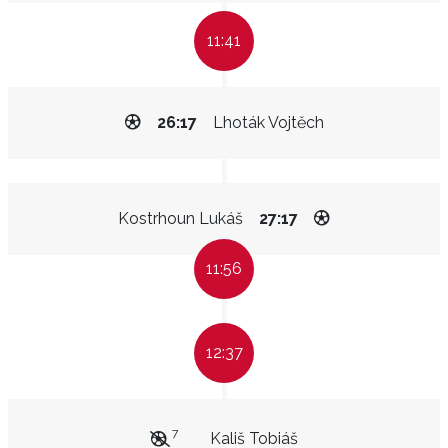
11:41
26:17
Lhoták Vojtěch
Kostrhoun Lukáš
27:17
11:56
12:37
7
Kališ Tobiáš