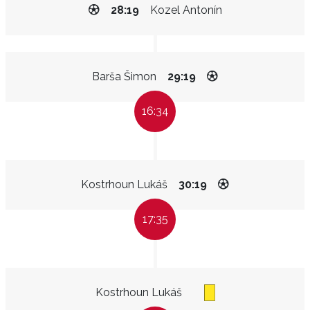
28:19
Kozel Antonín
Barša Šimon
29:19
16:34
Kostrhoun Lukáš
30:19
17:35
Kostrhoun Lukáš