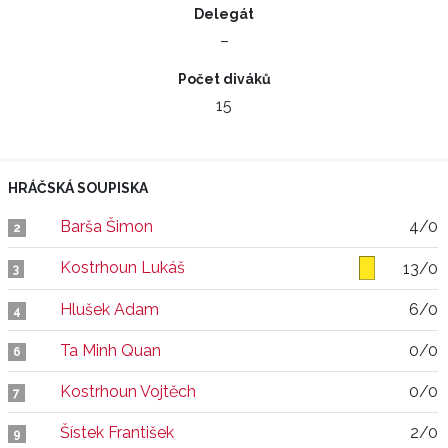
Delegát
–
Počet diváků
15
HRÁČSKÁ SOUPISKA
Barša Šimon
4/0
2
Kostrhoun Lukáš
13/0
3
Hlušek Adam
6/0
4
Ta Minh Quan
0/0
6
Kostrhoun Vojtěch
0/0
7
Šístek František
2/0
9