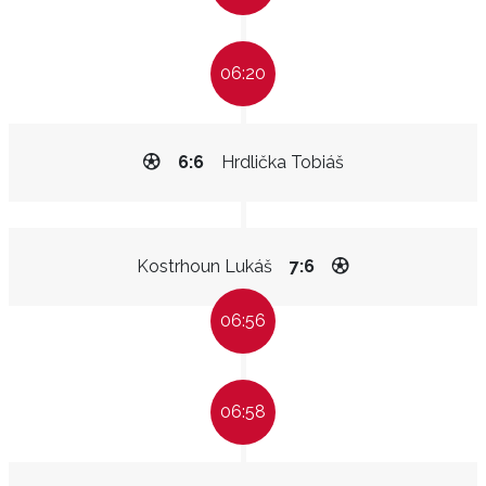
06:20
6:6
Hrdlička Tobiáš
Kostrhoun Lukáš
7:6
06:56
06:58