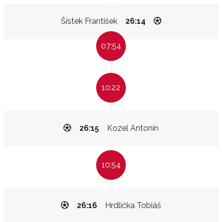
Šístek František
26:14
07:54
10:22
26:15
Kozel Antonín
10:54
26:16
Hrdlička Tobiáš