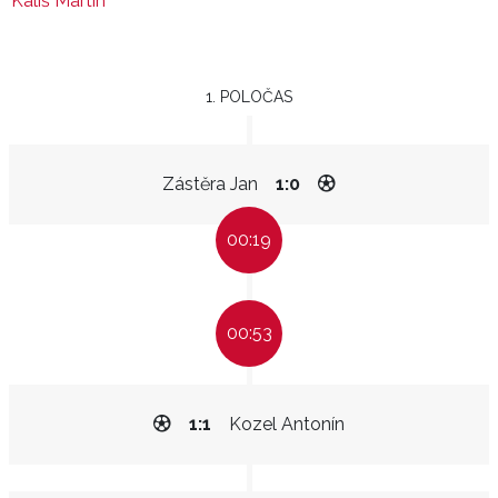
Kališ Martin
1. POLOČAS
Zástěra Jan
1:0
00:19
00:53
1:1
Kozel Antonín