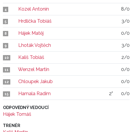
Kozel Antonín
8/0
4
Hrdlička Tobiáš
3/0
5
Hájek Matěj
0/0
8
Lhoták Vojtěch
3/0
9
Kališ Tobiáš
2/0
10
Wenzel Martin
0/0
11
Chloupek Jakub
0/0
12
Hamala Radim
2"
0/0
15
ODPOVĚDNÝ VEDOUCÍ
Hájek Tomáš
TRENÉR