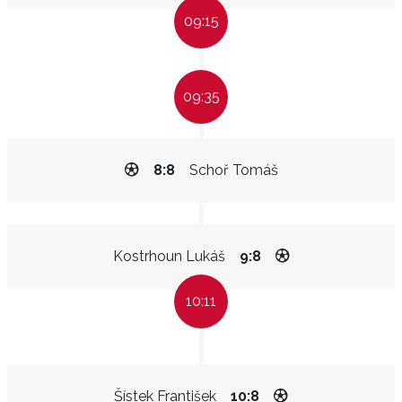
09:15
09:35
8:8
Schoř Tomáš
Kostrhoun Lukáš
9:8
10:11
Šístek František
10:8