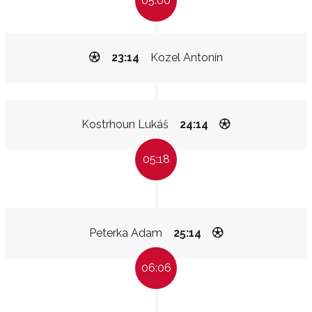
05:00
23:14
Kozel Antonín
Kostrhoun Lukáš
24:14
05:18
Peterka Adam
25:14
06:06