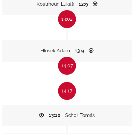
Kostrhoun Lukáš
12:9
13:02
Hlušek Adam
13:9
14:07
14:17
13:10
Schoř Tomáš