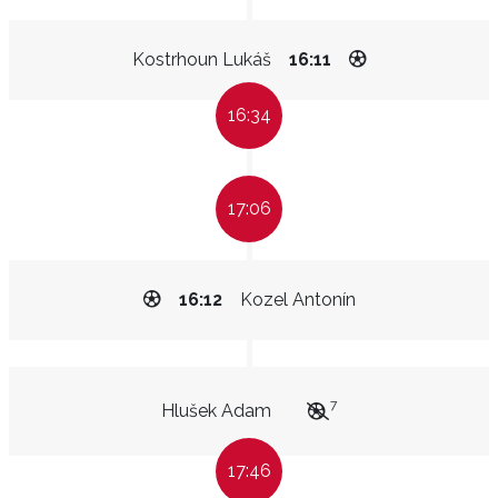
Kostrhoun Lukáš
16:11
16:34
17:06
16:12
Kozel Antonín
7
Hlušek Adam
17:46