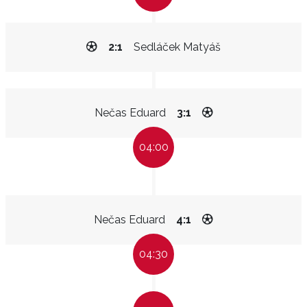
2:1
Sedláček Matyáš
Nečas Eduard
3:1
04:00
Nečas Eduard
4:1
04:30