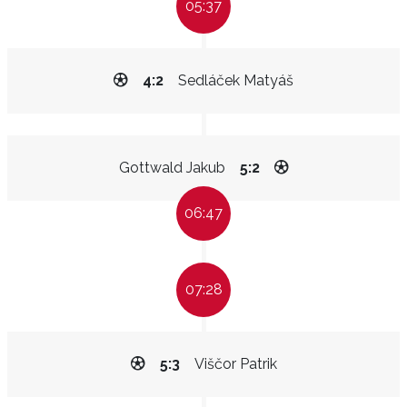
05:37
4:2
Sedláček Matyáš
Gottwald Jakub
5:2
06:47
07:28
5:3
Viščor Patrik