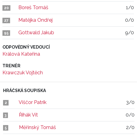
Boreš Tomáš
1/0
20
Matějka Ondřej
0/0
27
Gottwald Jakub
9/0
95
ODPOVĚDNÝ VEDOUCÍ
Králová Kateřina
TRENÉR
Krawczuk Vojtěch
HRÁČSKÁ SOUPISKA
Viščor Patrik
3/0
2
Řihák Vít
0/0
3
Měřínský Tomáš
2/0
5