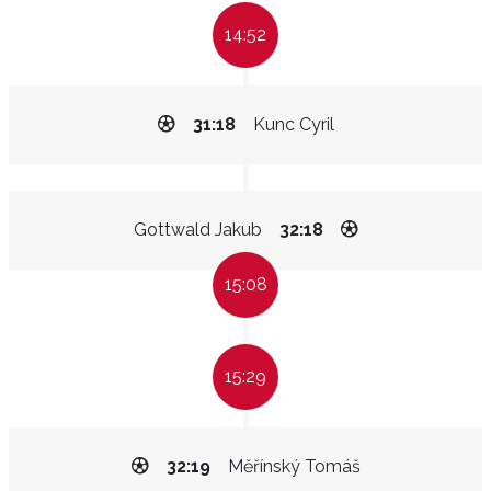
14:52
31:18
Kunc Cyril
Gottwald Jakub
32:18
15:08
15:29
32:19
Měřínský Tomáš