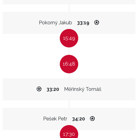
Pokorný Jakub
33:19
15:49
16:48
33:20
Měřínský Tomáš
Pešek Petr
34:20
17:30