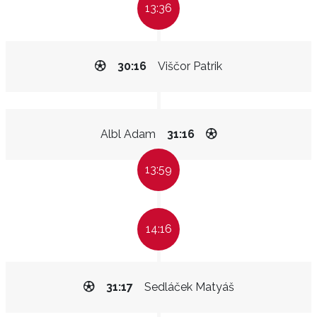
13:36
30:16
Viščor Patrik
Albl Adam
31:16
13:59
14:16
31:17
Sedláček Matyáš