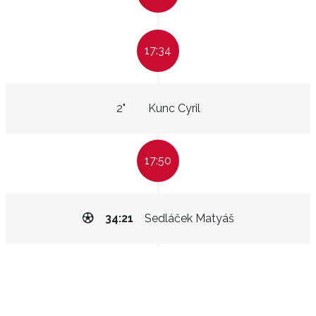
17:34
2"
Kunc Cyril
17:50
34:21
Sedláček Matyáš