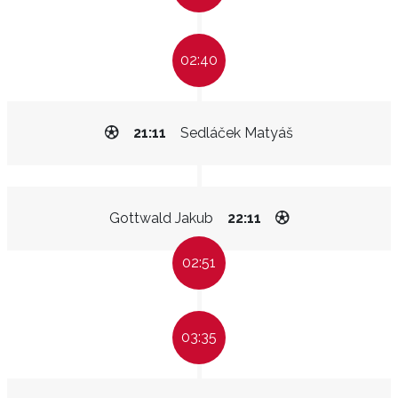
02:40
21:11
Sedláček Matyáš
Gottwald Jakub
22:11
02:51
03:35