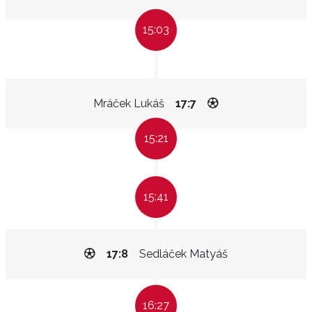
15:03
Mráček Lukáš
17:7
15:21
15:41
17:8
Sedláček Matyáš
16:27