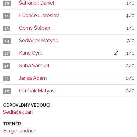
Šafránek Daniel
1/0
10
Hubáček Jaroslav
4/0
11
Gorný Štěpán
1/0
13
Sedláček Matyáš
7/0
14
Kunc Cyril
2"
1/0
17
Kuba Samuel
2/0
31
Jansa Adam
0/0
33
Čermák Matyáš
0/0
72
ODPOVĚDNÝ VEDOUCÍ
Sedláček Jan
TRENÉR
Berger Jindřich