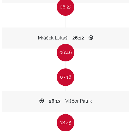
06:23
Mráček Lukáš
26:12
06:46
07:18
26:13
Viščor Patrik
08:45