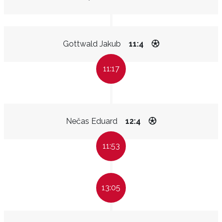
Gottwald Jakub
11:4
11:17
Nečas Eduard
12:4
11:53
13:05