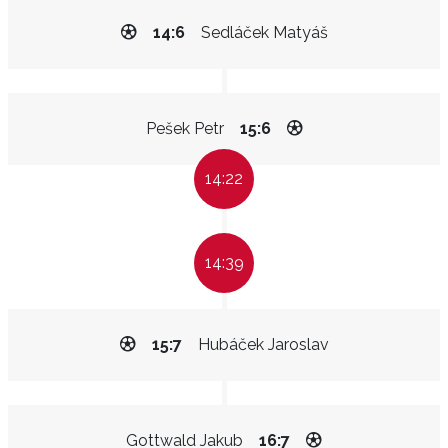
14:6
Sedláček Matyáš
Pešek Petr
15:6
14:22
14:39
15:7
Hubáček Jaroslav
Gottwald Jakub
16:7