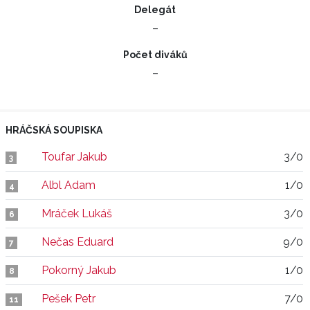
Delegát
–
Počet diváků
–
HRÁČSKÁ SOUPISKA
Toufar Jakub
3/0
3
Albl Adam
1/0
4
Mráček Lukáš
3/0
6
Nečas Eduard
9/0
7
Pokorný Jakub
1/0
8
Pešek Petr
7/0
11