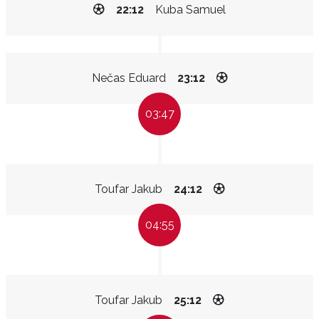
22:12
Kuba Samuel
Nečas Eduard
23:12
03:47
Toufar Jakub
24:12
04:55
Toufar Jakub
25:12