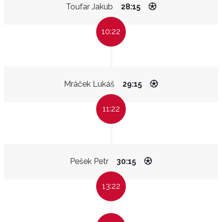
Toufar Jakub
28:15
10:22
Mráček Lukáš
29:15
11:22
Pešek Petr
30:15
13:22