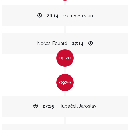
26:14
Gorný Štěpán
Nečas Eduard
27:14
09:20
09:55
27:15
Hubáček Jaroslav