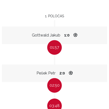
1. POLOČAS
Gottwald Jakub
1:0
01:57
Pešek Petr
2:0
02:50
03:48