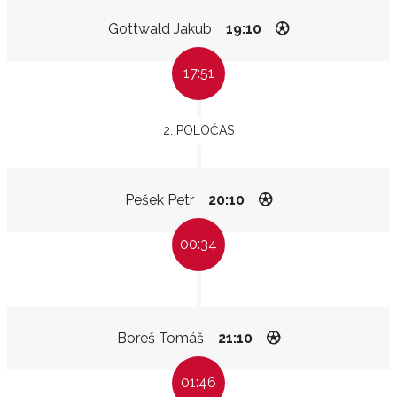
Gottwald Jakub
19:10
17:51
2. POLOČAS
Pešek Petr
20:10
00:34
Boreš Tomáš
21:10
01:46