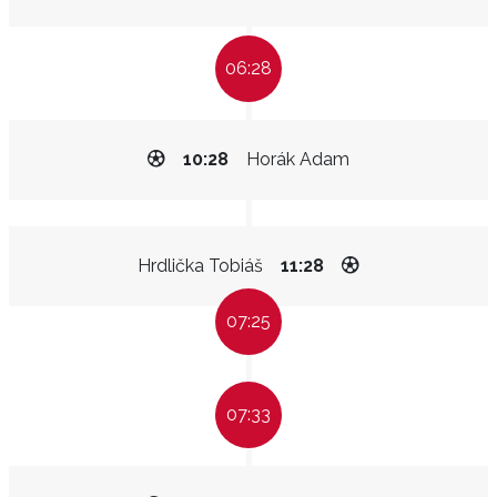
06:28
10:28
Horák Adam
Hrdlička Tobiáš
11:28
07:25
07:33