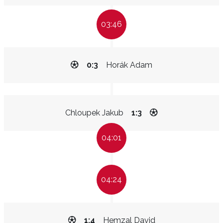
03:46
0:3
Horák Adam
Chloupek Jakub
1:3
04:01
04:24
1:4
Hemzal David