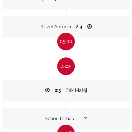
Kozel Antonín
2:4
05:00
05:15
2:5
Žák Matěj
Schoř Tomáš
2"