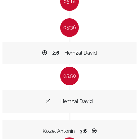
05:18
05:36
2:6
Hemzal David
05:50
2"
Hemzal David
Kozel Antonín
3:6