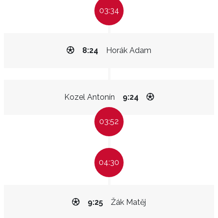
03:34
8:24
Horák Adam
Kozel Antonín
9:24
03:52
04:30
9:25
Žák Matěj