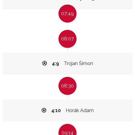
07:49
08:07
4:9
Trojan Šimon
08:30
4:10
Horák Adam
09:14