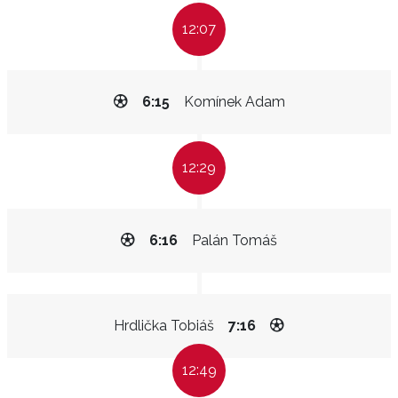
12:07
6:15
Komínek Adam
12:29
6:16
Palán Tomáš
Hrdlička Tobiáš
7:16
12:49