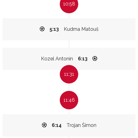
10:58
5:13
Kudrna Matouš
Kozel Antonín
6:13
11:31
11:46
6:14
Trojan Šimon