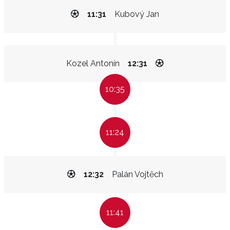
11:31
Kubový Jan
Kozel Antonín
12:31
10:35
11:24
12:32
Palán Vojtěch
11:41