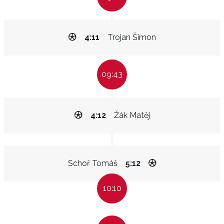
4:11
Trojan Šimon
09:43
4:12
Žák Matěj
Schoř Tomáš
5:12
10:10