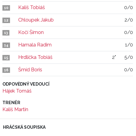
Kališ Tobiáš
0/0
10
Chloupek Jakub
2/0
12
Kočí Šimon
0/0
13
Hamala Radim
1/0
14
Hrdlička Tobiáš
2"
5/0
15
Šmíd Boris
0/0
16
ODPOVĚDNÝ VEDOUCÍ
Hájek Tomáš
TRENÉR
Kališ Martin
HRÁČSKÁ SOUPISKA