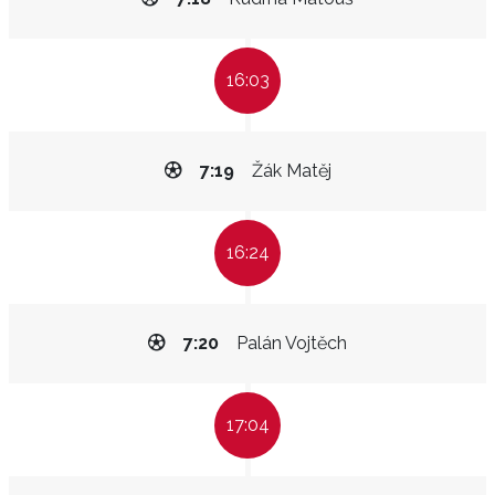
16:03
7:19
Žák Matěj
16:24
7:20
Palán Vojtěch
17:04