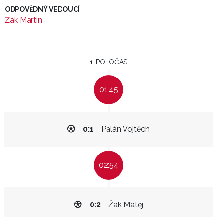
ODPOVĚDNÝ VEDOUCÍ
Žák Martin
1. POLOČAS
01:45
0:1
Palán Vojtěch
02:54
0:2
Žák Matěj