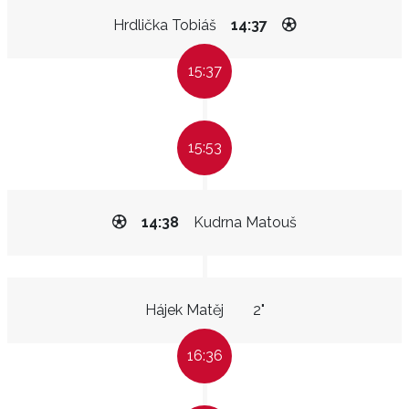
Hrdlička Tobiáš
14:37
15:37
15:53
14:38
Kudrna Matouš
Hájek Matěj
2"
16:36