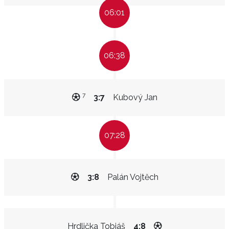
06:01
06:38
7
3:7
Kubový Jan
07:28
3:8
Palán Vojtěch
Hrdlička Tobiáš
4:8