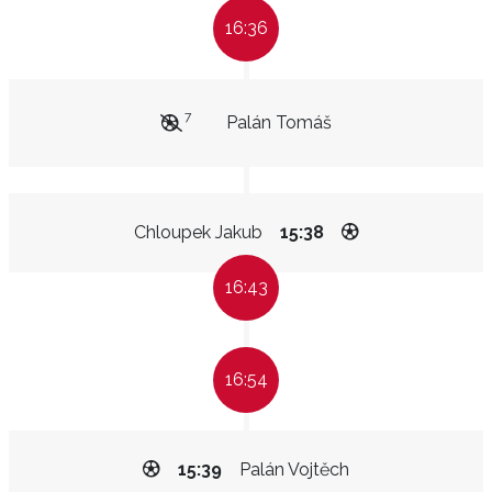
16:36
7
Palán Tomáš
Chloupek Jakub
15:38
16:43
16:54
15:39
Palán Vojtěch