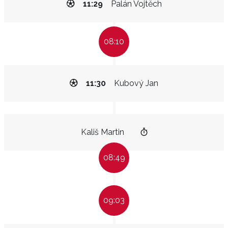
11:29
Palán Vojtěch
08:10
11:30
Kubový Jan
Kališ Martin
08:49
09:03