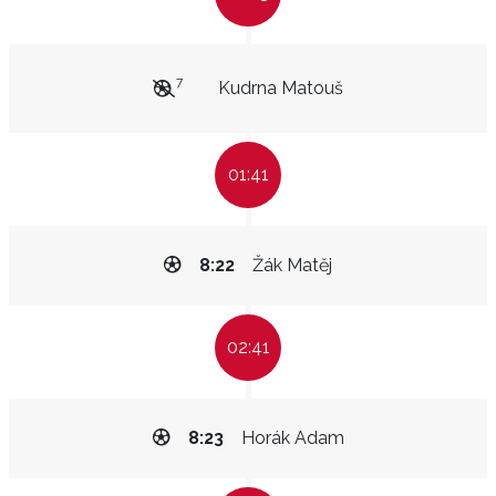
7
Kudrna Matouš
01:41
8:22
Žák Matěj
02:41
8:23
Horák Adam