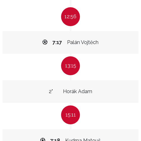
12:56
7:17
Palán Vojtěch
13:15
2"
Horák Adam
15:11
7:18
Kudrna Matouš