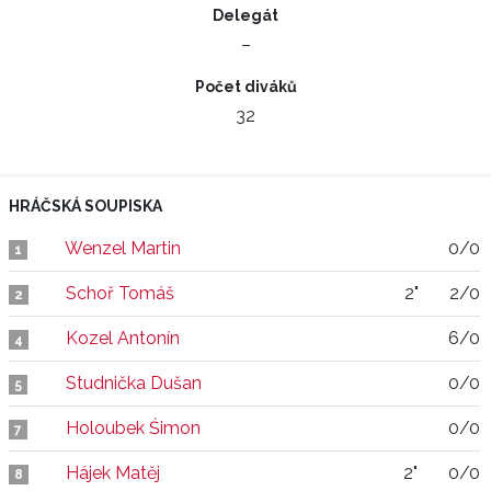
Delegát
–
Počet diváků
32
HRÁČSKÁ SOUPISKA
Wenzel Martin
0/0
1
Schoř Tomáš
2"
2/0
2
Kozel Antonín
6/0
4
Studnička Dušan
0/0
5
Holoubek Śimon
0/0
7
Hájek Matěj
2"
0/0
8