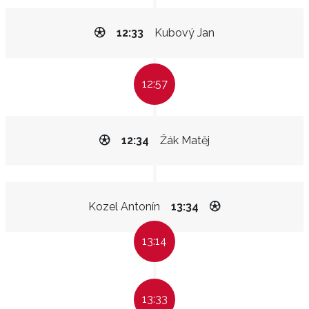
12:33
Kubový Jan
12:57
12:34
Žák Matěj
Kozel Antonín
13:34
13:14
13:33