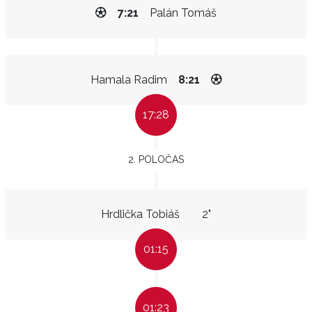
7:21
Palán Tomáš
Hamala Radim
8:21
17:28
2. POLOČAS
Hrdlička Tobiáš
2"
01:15
01:23