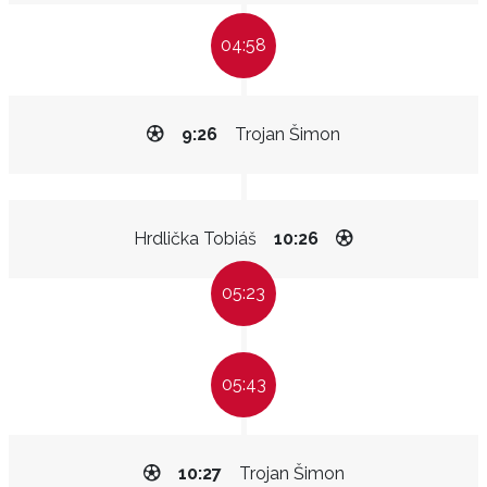
04:58
9:26
Trojan Šimon
Hrdlička Tobiáš
10:26
05:23
05:43
10:27
Trojan Šimon