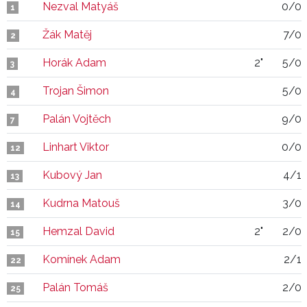
Nezval Matyáš
0/0
1
Žák Matěj
7/0
2
Horák Adam
2"
5/0
3
Trojan Šimon
5/0
4
Palán Vojtěch
9/0
7
Linhart Viktor
0/0
12
Kubový Jan
4/1
13
Kudrna Matouš
3/0
14
Hemzal David
2"
2/0
15
Komínek Adam
2/1
22
Palán Tomáš
2/0
25