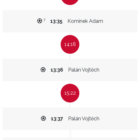
7
13:35
Komínek Adam
14:18
13:36
Palán Vojtěch
15:22
13:37
Palán Vojtěch