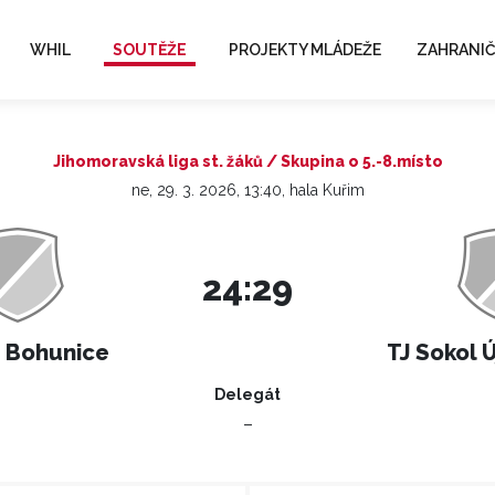
WHIL
SOUTĚŽE
PROJEKTY MLÁDEŽE
ZAHRANIČ
Jihomoravská liga st. žáků / Skupina o 5.-8.místo
ne, 29. 3. 2026, 13:40, hala Kuřim
24:29
 Bohunice
TJ Sokol 
Delegát
–