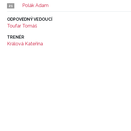
Polák Adam
21
ODPOVĚDNÝ VEDOUCÍ
Toufar Tomáš
TRENÉR
Králová Kateřina