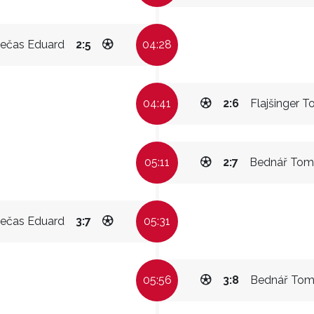
ečas Eduard
2:5
04:28
04:41
2:6
Flajšinger 
05:11
2:7
Bednář Tom
ečas Eduard
3:7
05:31
05:56
3:8
Bednář Tom