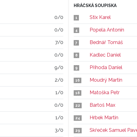
HRÁČSKÁ SOUPISKA
0/0
Stix Karel
1
0/0
Popela Antonín
4
7/0
Bednář Tomáš
7
0/0
Kadlec Daniel
8
9/0
Příhoda Daniel
9
2/0
Moudrý Martin
16
1/0
Matoška Petr
18
0/0
Bartoš Max
22
1/0
Hrbek Martin
24
3/0
Skřeček Samuel Pav
29