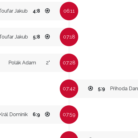
Toufar Jakub
4:8
06:11
Toufar Jakub
5:8
07:18
Polák Adam
2"
07:28
07:42
5:9
Příhoda Dan
Král Dominik
6:9
07:59