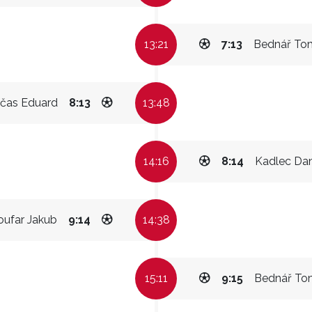
13:21
7:13
Bednář To
čas Eduard
8:13
13:48
14:16
8:14
Kadlec Dan
oufar Jakub
9:14
14:38
15:11
9:15
Bednář To