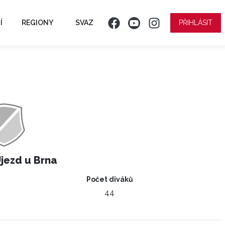
Í
REGIONY
SVAZ
PŘIHLÁSIT
Újezd u Brna
Počet diváků
44