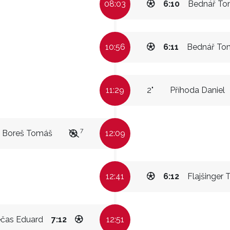
08:03
6:10
Bednář To
10:56
6:11
Bednář To
11:29
2"
Příhoda Daniel
7
Boreš Tomáš
12:09
12:41
6:12
Flajšinger
čas Eduard
7:12
12:51