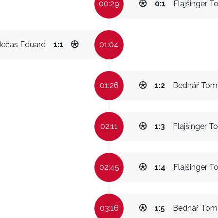
00:29
0:1
Flajšinger 
ečas Eduard
1:1
01:04
01:26
1:2
Bednář Tom
02:11
1:3
Flajšinger 
02:45
1:4
Flajšinger 
03:16
1:5
Bednář Tom