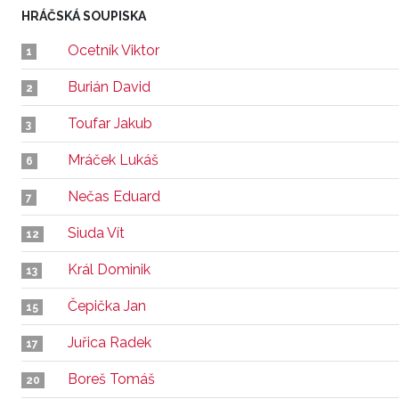
HRÁČSKÁ SOUPISKA
Ocetník Viktor
1
Burián David
2
Toufar Jakub
3
Mráček Lukáš
6
Nečas Eduard
7
Siuda Vít
12
Král Dominik
13
Čepička Jan
15
Juřica Radek
17
Boreš Tomáš
20