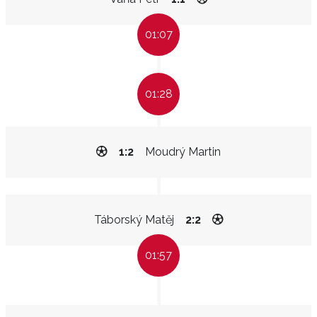
01:07
01:28
1:2
Moudrý Martin
Táborský Matěj
2:2
01:57