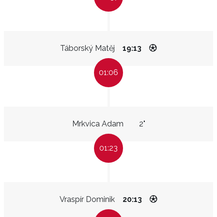
Táborský Matěj
19:13
01:06
Mrkvica Adam
2"
01:23
Vraspír Dominik
20:13