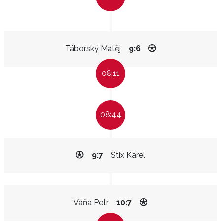
Táborský Matěj
9:6
08:11
08:44
9:7
Stix Karel
Váňa Petr
10:7