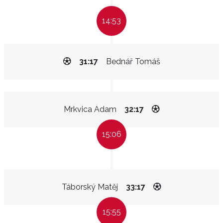
14:53
31:17
Bednář Tomáš
Mrkvica Adam
32:17
15:06
Táborský Matěj
33:17
15:55