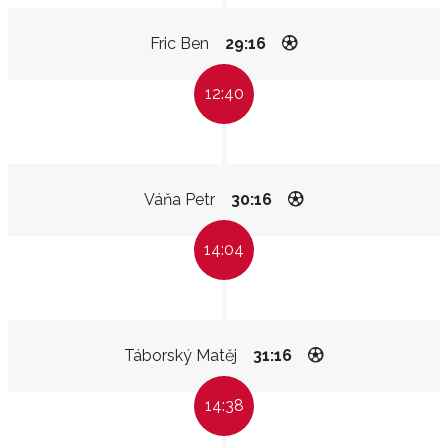
Fric Ben
29:16
12:40
Váňa Petr
30:16
14:04
Táborský Matěj
31:16
14:38