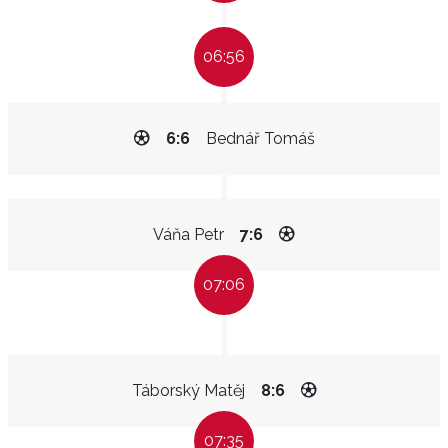
06:56
6:6
Bednář Tomáš
Váňa Petr
7:6
07:06
Táborský Matěj
8:6
07:35