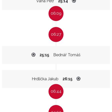
Váňa Petr
25:14
06:09
06:27
25:15
Bednář Tomáš
Hrdlička Jakub
26:15
06:44