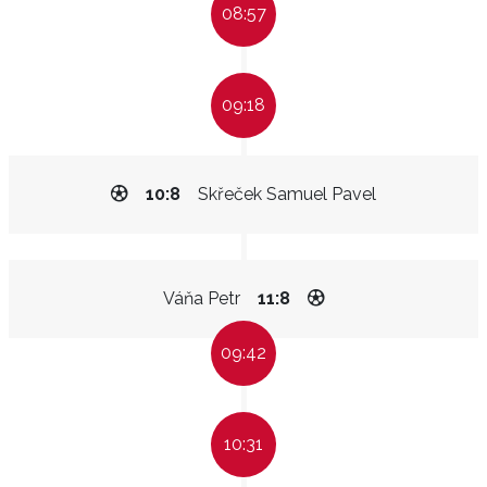
08:57
09:18
10:8
Skřeček Samuel Pavel
Váňa Petr
11:8
09:42
10:31