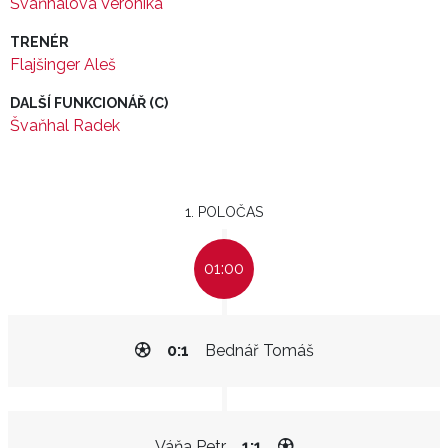
Švaňhalová Veronika
TRENÉR
Flajšinger Aleš
DALŠÍ FUNKCIONÁŘ (C)
Švaňhal Radek
1. POLOČAS
01:00
0:1
Bednář Tomáš
Váňa Petr
1:1