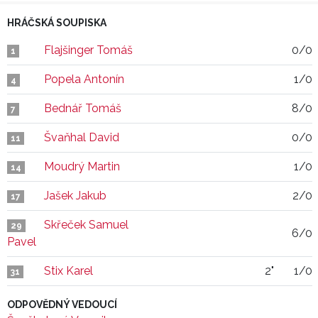
HRÁČSKÁ SOUPISKA
Flajšinger Tomáš
0/0
1
Popela Antonín
1/0
4
Bednář Tomáš
8/0
7
Švaňhal David
0/0
11
Moudrý Martin
1/0
14
Jašek Jakub
2/0
17
Skřeček Samuel
29
6/0
Pavel
Stix Karel
2"
1/0
31
ODPOVĚDNÝ VEDOUCÍ