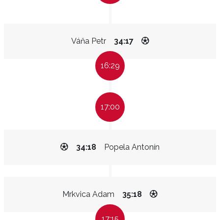
Váňa Petr
34:17
16:29
17:00
34:18
Popela Antonín
Mrkvica Adam
35:18
17:15