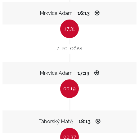
Mrkvica Adam
16:13
17:31
2. POLOČAS
Mrkvica Adam
17:13
00:19
Táborský Matěj
18:13
00:37