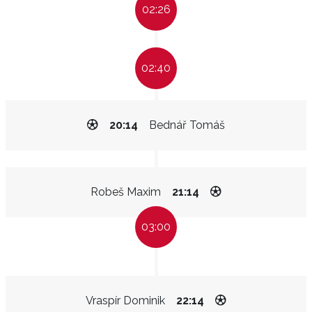
02:26
02:40
20:14
Bednář Tomáš
Robeš Maxim
21:14
03:00
Vraspír Dominik
22:14