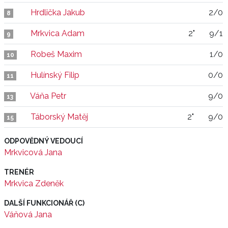
Hrdlička Jakub
2/0
8
Mrkvica Adam
2"
9/1
9
Robeš Maxim
1/0
10
Hulínský Filip
0/0
11
Váňa Petr
9/0
13
Táborský Matěj
2"
9/0
15
ODPOVĚDNÝ VEDOUCÍ
Mrkvicová Jana
TRENÉR
Mrkvica Zdeněk
DALŠÍ FUNKCIONÁŘ (C)
Váňová Jana