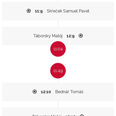
11:9
Skřeček Samuel Pavel
Táborský Matěj
12:9
11:04
11:49
12:10
Bednář Tomáš