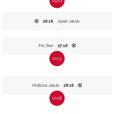
09:53
26:16
Jašek Jakub
Fric Ben
27:16
10:13
Hrdlička Jakub
28:16
10:58