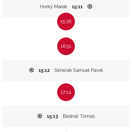
Horký Marek
15:11
15:36
16:51
15:12
Skřeček Samuel Pavel
17:14
15:13
Bednář Tomáš