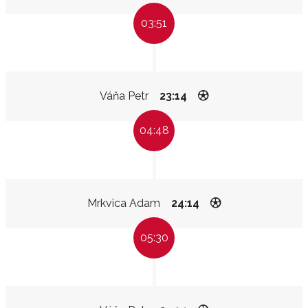
03:51
Váňa Petr
23:14
04:48
Mrkvica Adam
24:14
05:30