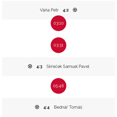
Váňa Petr
4:2
03:10
03:31
4:3
Skřeček Samuel Pavel
05:46
4:4
Bednář Tomáš