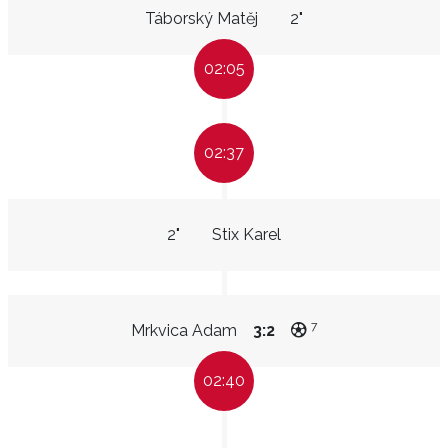
Táborský Matěj
2"
02:05
02:37
2"
Stix Karel
7
Mrkvica Adam
3:2
02:40