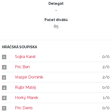
Delegát
–
Počet diváků
65
HRÁČSKÁ SOUPISKA
Sojka Karel
0/0
1
Fric Ben
2/0
2
Vraspír Dominik
2/0
3
Rujbr Matěj
0/0
4
Horký Marek
1/0
6
Fric Denis
0/0
7