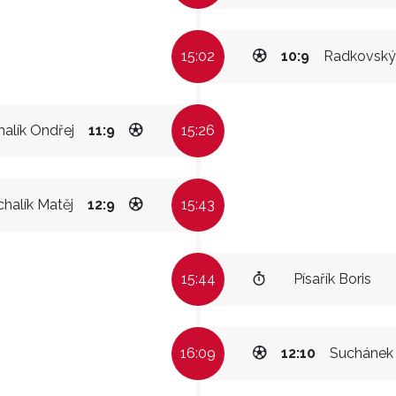
15:02
10:9
Radkovský 
halík Ondřej
11:9
15:26
chalík Matěj
12:9
15:43
15:44
Písařík Boris
16:09
12:10
Suchánek