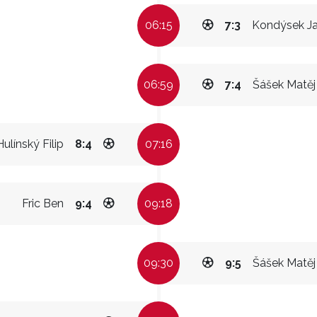
06:15
7:3
Kondýsek J
06:59
7:4
Šášek Matěj
Hulínský Filip
8:4
07:16
Fric Ben
9:4
09:18
09:30
9:5
Šášek Matěj