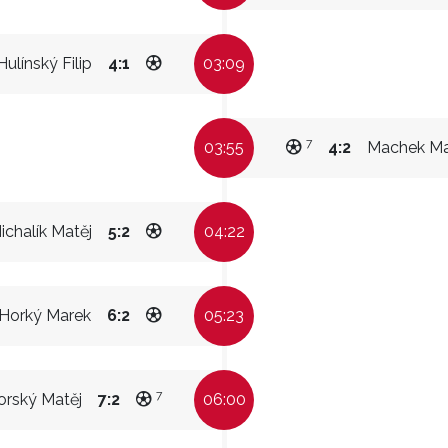
Hulínský Filip
4:1
03:09
7
03:55
4:2
Machek M
ichalík Matěj
5:2
04:22
Horký Marek
6:2
05:23
7
orský Matěj
7:2
06:00