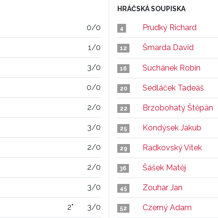
HRÁČSKÁ SOUPISKA
0/0
Prudký Richard
4
1/0
Šmarda David
12
3/0
Suchánek Robin
16
0/0
Sedláček Tadeáš
20
2/0
Brzobohatý Štěpán
22
3/0
Kondýsek Jakub
25
2/0
Radkovský Vítek
29
2/0
Šášek Matěj
36
3/0
Zouhar Jan
45
2"
3/0
Czerný Adam
52