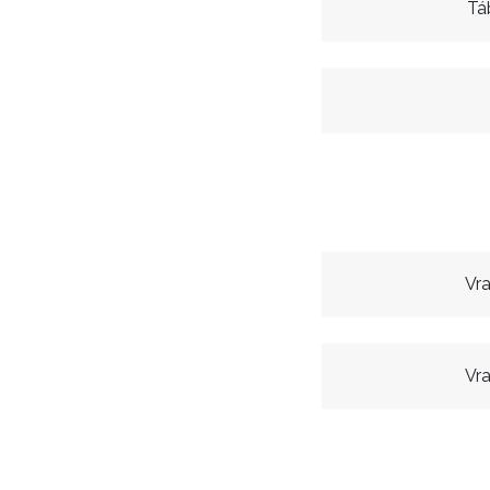
Tá
Vra
Vra