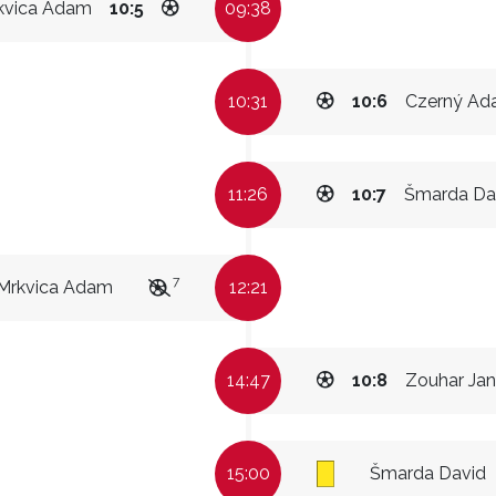
kvica Adam
10:5
09:38
10:31
10:6
Czerný A
11:26
10:7
Šmarda Da
7
Mrkvica Adam
12:21
14:47
10:8
Zouhar Jan
15:00
Šmarda David