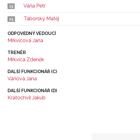
Váňa Petr
13
Táborský Matěj
15
ODPOVĚDNÝ VEDOUCÍ
Mrkvicová Jana
TRENÉR
Mrkvica Zdeněk
DALŠÍ FUNKCIONÁŘ (C)
Váňová Jana
DALŠÍ FUNKCIONÁŘ (D)
Kratochvíl Jakub