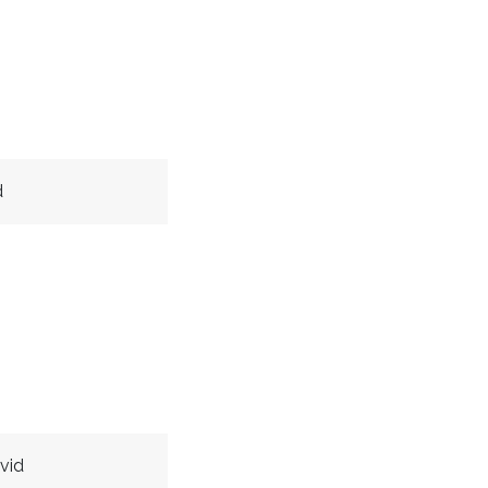
d
vid