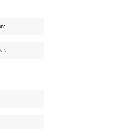
dam
vid