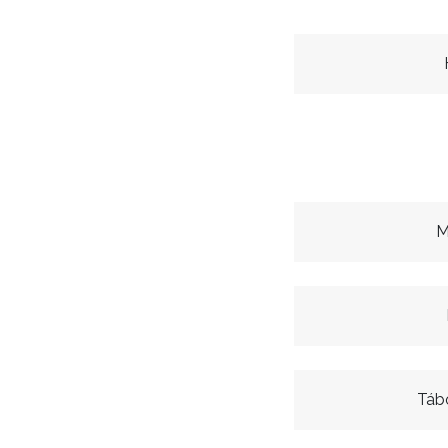
M
Táb