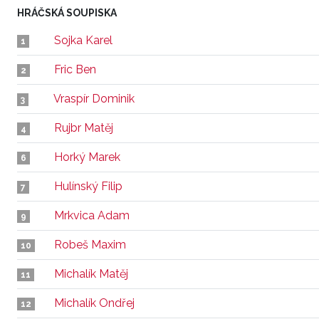
HRÁČSKÁ SOUPISKA
Sojka Karel
1
Fric Ben
2
Vraspír Dominik
3
Rujbr Matěj
4
Horký Marek
6
Hulínský Filip
7
Mrkvica Adam
9
Robeš Maxim
10
Michalík Matěj
11
Michalík Ondřej
12