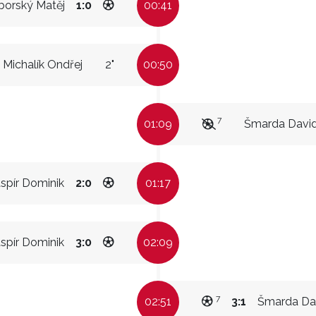
borský Matěj
1:0
00:41
Michalík Ondřej
2"
00:50
7
01:09
Šmarda Davi
spír Dominik
2:0
01:17
spír Dominik
3:0
02:09
7
02:51
3:1
Šmarda Da