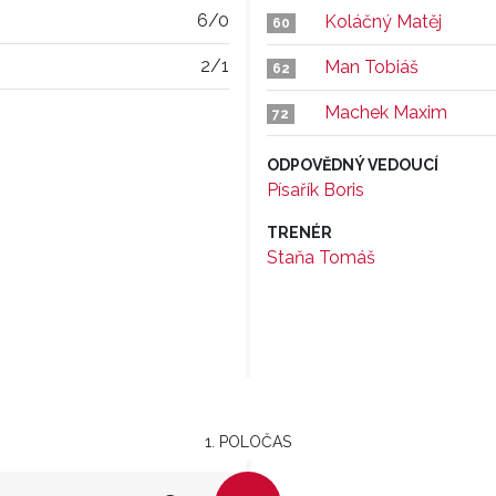
6/0
Koláčný Matěj
60
2/1
Man Tobiáš
62
Machek Maxim
72
ODPOVĚDNÝ VEDOUCÍ
Písařík Boris
TRENÉR
Staňa Tomáš
1. POLOČAS