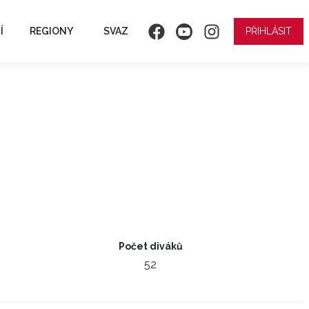
Í
REGIONY
SVAZ
PŘIHLÁSIT
Počet diváků
52