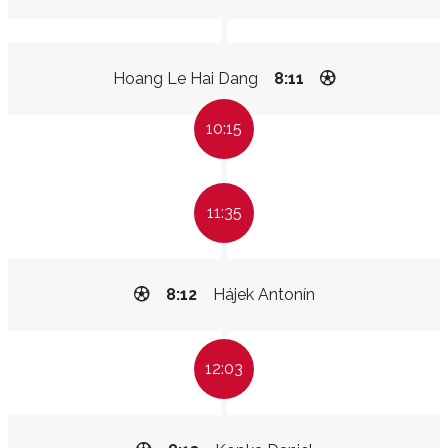
Hoang Le Hai Dang
8:11
10:15
11:35
8:12
Hájek Antonín
12:03