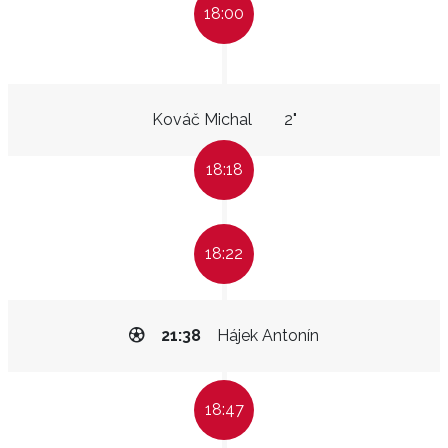
18:00
Kováč Michal
2"
18:18
18:22
21:38
Hájek Antonín
18:47