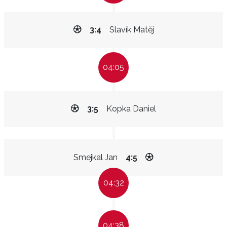
3:4
Slavík Matěj
04:05
3:5
Kopka Daniel
Smejkal Jan
4:5
04:32
04:38