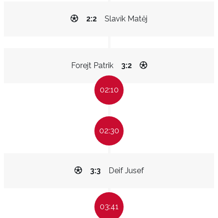
2:2
Slavík Matěj
Forejt Patrik
3:2
02:10
02:30
3:3
Deif Jusef
03:41