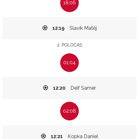
18:06
12:19
Slavík Matěj
2. POLOČAS
01:04
12:20
Deif Samer
02:08
12:21
Kopka Daniel