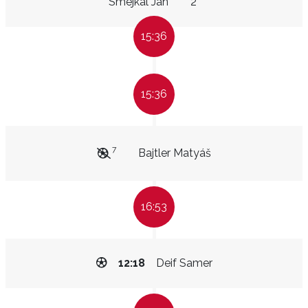
Smejkal Jan
2"
15:36
15:36
7
Bajtler Matyáš
16:53
12:18
Deif Samer