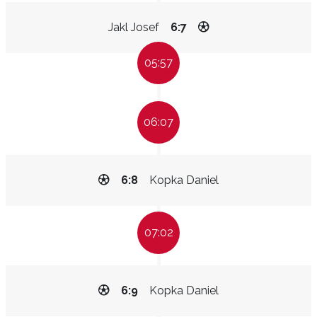
Jakl Josef
6:7
05:57
06:07
6:8
Kopka Daniel
07:02
6:9
Kopka Daniel