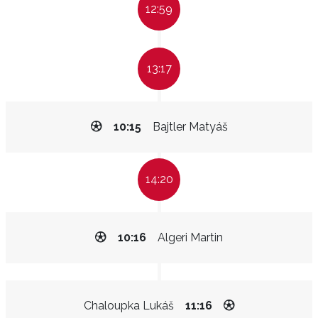
12:59
13:17
10:15
Bajtler Matyáš
14:20
10:16
Algeri Martin
Chaloupka Lukáš
11:16