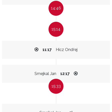
14:46
15:14
11:17
Hicz Ondřej
Smejkal Jan
12:17
15:33