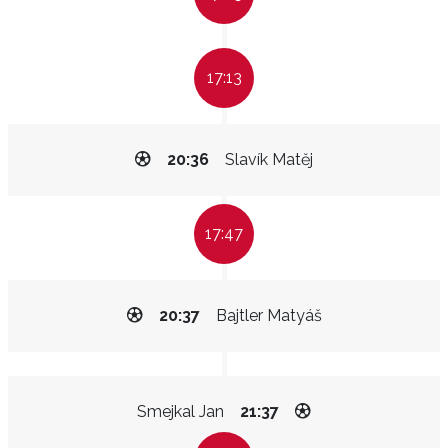
17:13
20:36
Slavík Matěj
17:47
20:37
Bajtler Matyáš
Smejkal Jan
21:37