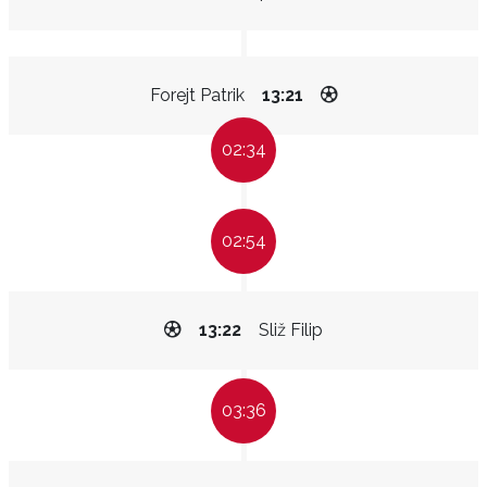
Forejt Patrik
13:21
02:34
02:54
13:22
Sliž Filip
03:36