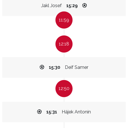
Jakl Josef
15:29
11:59
12:18
15:30
Deif Samer
12:50
15:31
Hájek Antonín