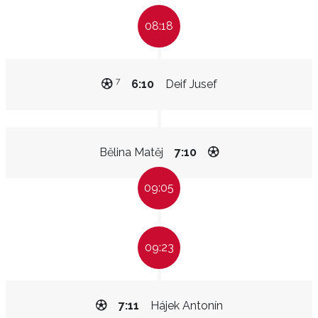
08:18
7
6:10
Deif Jusef
Bělina Matěj
7:10
09:05
09:23
7:11
Hájek Antonín