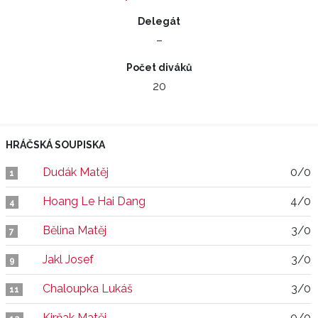
Delegát
–
Počet diváků
20
HRÁČSKÁ SOUPISKA
Dudák Matěj
0/0
1
Hoang Le Hai Dang
4/0
4
Bělina Matěj
3/0
7
Jakl Josef
3/0
9
Chaloupka Lukáš
3/0
11
Kirňak Matěj
0/0