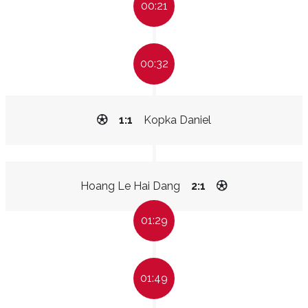
00:21
00:32
1:1
Kopka Daniel
Hoang Le Hai Dang
2:1
01:29
01:49