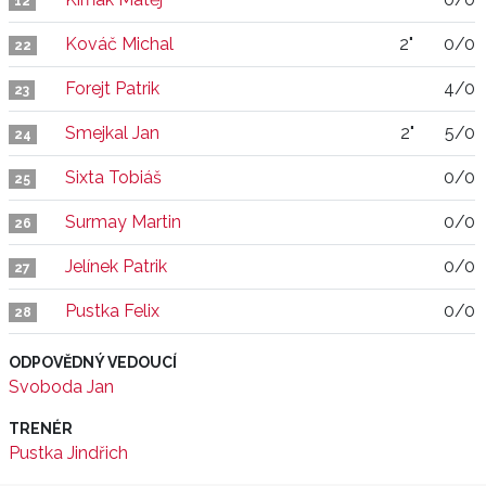
12
Kováč Michal
2"
0/0
22
Forejt Patrik
4/0
23
Smejkal Jan
2"
5/0
24
Sixta Tobiáš
0/0
25
Surmay Martin
0/0
26
Jelínek Patrik
0/0
27
Pustka Felix
0/0
28
ODPOVĚDNÝ VEDOUCÍ
Svoboda Jan
TRENÉR
Pustka Jindřich