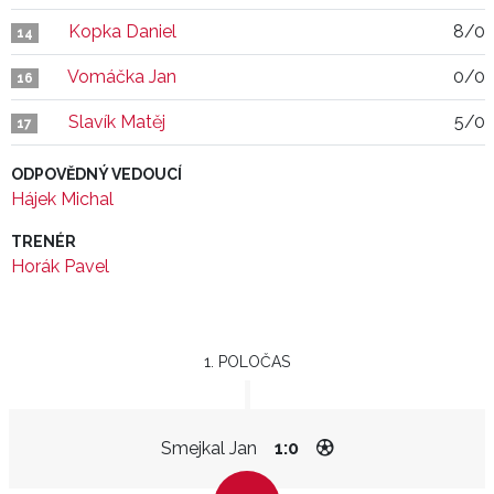
Kopka Daniel
8/0
14
Vomáčka Jan
0/0
16
Slavík Matěj
5/0
17
ODPOVĚDNÝ VEDOUCÍ
Hájek Michal
TRENÉR
Horák Pavel
1. POLOČAS
Smejkal Jan
1:0