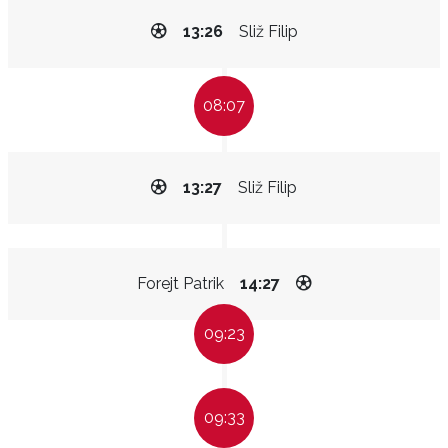
13:26
Sliž Filip
08:07
13:27
Sliž Filip
Forejt Patrik
14:27
09:23
09:33