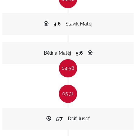
4:6
Slavík Matěj
Bělina Matěj
5:6
04:58
05:31
5:7
Deif Jusef