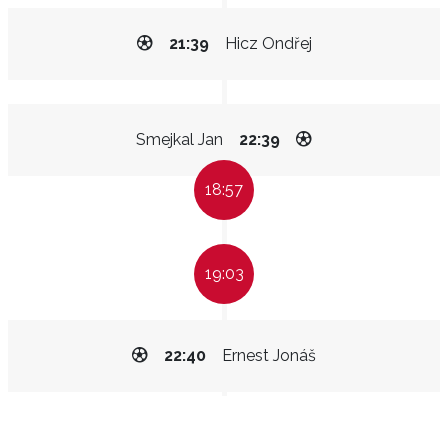
21:39
Hicz Ondřej
Smejkal Jan
22:39
18:57
19:03
22:40
Ernest Jonáš