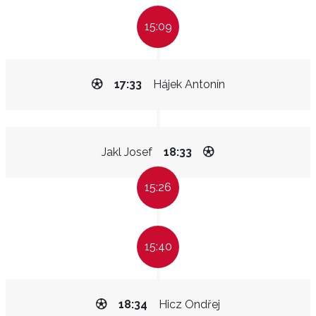
15:09
17:33
Hájek Antonín
Jakl Josef
18:33
15:26
15:40
18:34
Hicz Ondřej