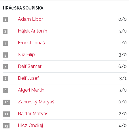
HRÁČSKÁ SOUPISKA
Adam Libor
0/0
1
Hájek Antonín
5/0
3
Ernest Jonáš
1/0
4
Sliž Filip
3/0
5
Deif Samer
6/0
7
Deif Jusef
3/1
8
Algeri Martin
3/0
9
Zahurský Matyáš
0/0
10
Bajtler Matyáš
2/0
11
Hicz Ondřej
4/0
13