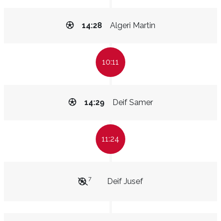
14:28
Algeri Martin
10:11
14:29
Deif Samer
11:24
7
Deif Jusef