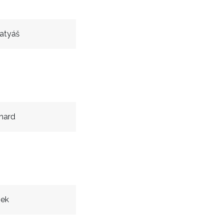
atyáš
chard
ek