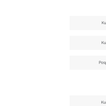
Ku
Ku
Posp
Ku