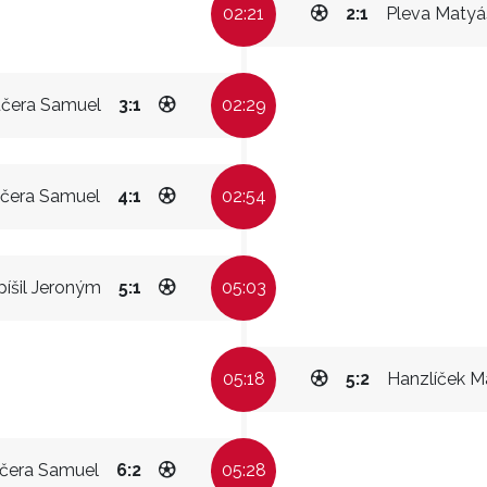
02:21
2:1
Pleva Matyá
čera Samuel
3:1
02:29
čera Samuel
4:1
02:54
íšil Jeroným
5:1
05:03
05:18
5:2
Hanzlíček M
čera Samuel
6:2
05:28