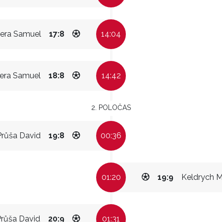
era Samuel
17:8
14:04
era Samuel
18:8
14:42
2. POLOČAS
Průša David
19:8
00:36
01:20
19:9
Keldrych M
Průša David
20:9
01:31