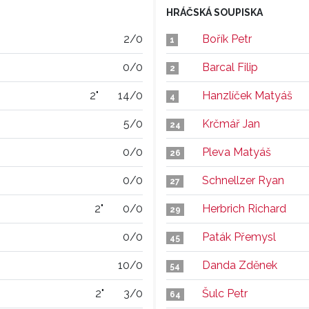
HRÁČSKÁ SOUPISKA
2/0
Bořík Petr
1
0/0
Barcal Filip
2
2"
14/0
Hanzlíček Matyáš
4
5/0
Krčmář Jan
24
0/0
Pleva Matyáš
26
0/0
Schnellzer Ryan
27
2"
0/0
Herbrich Richard
29
0/0
Paták Přemysl
45
10/0
Danda Zděnek
54
2"
3/0
Šulc Petr
64