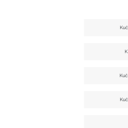
Kuč
K
Kuč
Kuč