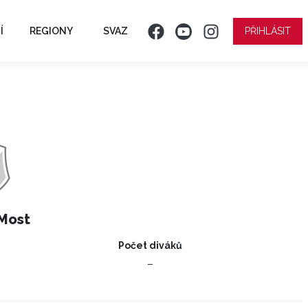
Í
REGIONY
SVAZ
PŘIHLÁSIT
Most
Počet diváků
–