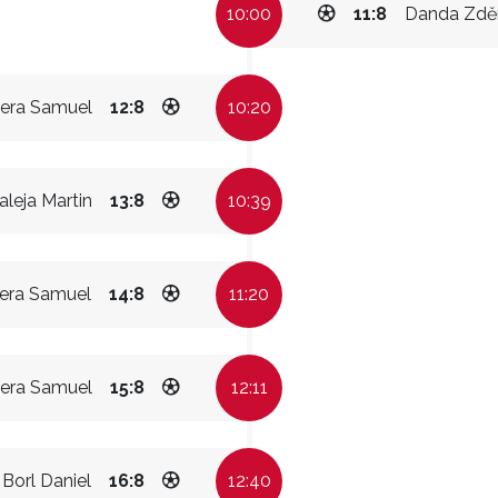
10:00
11:8
Danda Zdě
era Samuel
12:8
10:20
aleja Martin
13:8
10:39
era Samuel
14:8
11:20
era Samuel
15:8
12:11
Borl Daniel
16:8
12:40