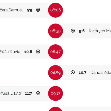
čera Samuel
9:5
08:06
08:39
9:6
Keldrych Mi
Průša David
10:6
08:47
08:59
10:7
Danda Zdě
Průša David
11:7
09:13