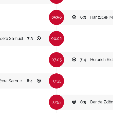
05:50
6:3
Hanzlíček M
čera Samuel
7:3
06:02
07:05
7:4
Herbrich Ri
čera Samuel
8:4
07:35
07:52
8:5
Danda Zděn