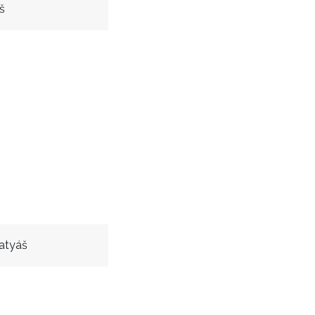
š
atyáš