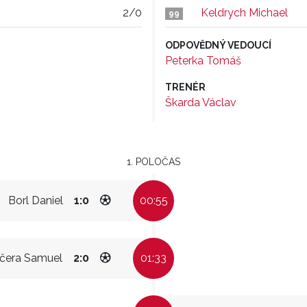
2/0
Keldrych Michael
99
ODPOVĚDNÝ VEDOUCÍ
Peterka Tomáš
TRENÉR
Škarda Václav
1. POLOČAS
Borl Daniel
1:0
00:55
čera Samuel
2:0
01:33