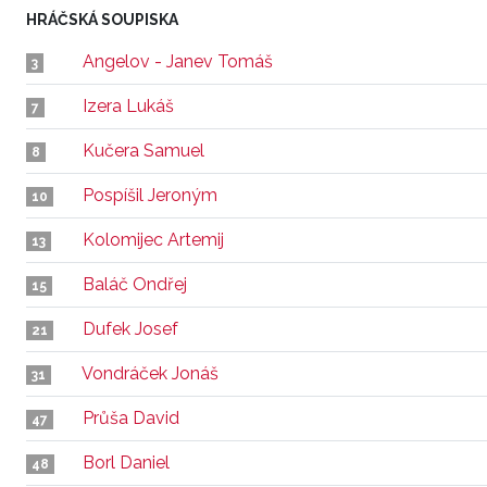
HRÁČSKÁ SOUPISKA
Angelov - Janev Tomáš
3
Izera Lukáš
7
Kučera Samuel
8
Pospíšil Jeroným
10
Kolomijec Artemij
13
Baláč Ondřej
15
Dufek Josef
21
Vondráček Jonáš
31
Průša David
47
Borl Daniel
48