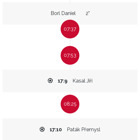
Borl Daniel
2"
07:37
07:53
17:9
Kasal Jiří
08:25
17:10
Paták Přemysl