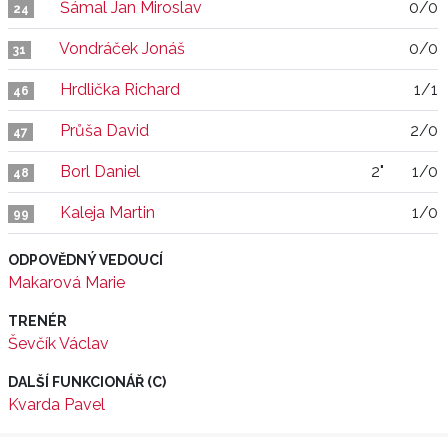
Šámal Jan Miroslav
0/0
24
Vondráček Jonáš
0/0
31
Hrdlička Richard
1/1
46
Průša David
2/0
47
Borl Daniel
2"
1/0
48
Kaleja Martin
1/0
99
ODPOVĚDNÝ VEDOUCÍ
Makarová Marie
TRENÉR
Ševčík Václav
DALŠÍ FUNKCIONÁŘ (C)
Kvarda Pavel