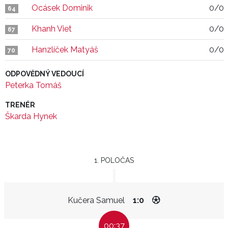
Ocásek Dominik
0/0
64
Khanh Viet
0/0
67
Hanzlíček Matyáš
0/0
70
ODPOVĚDNÝ VEDOUCÍ
Peterka Tomáš
TRENÉR
Škarda Hynek
1. POLOČAS
Kučera Samuel
1:0
00:37