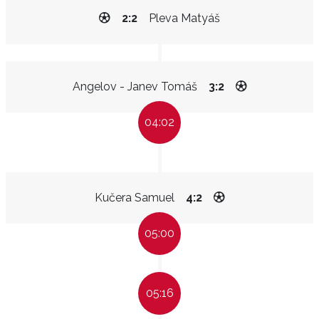
2:2
Pleva Matyáš
Angelov - Janev Tomáš
3:2
04:02
Kučera Samuel
4:2
05:00
05:16