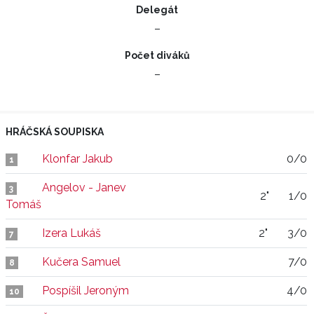
Delegát
–
Počet diváků
–
HRÁČSKÁ SOUPISKA
Klonfar Jakub
0/0
1
Angelov - Janev
3
2"
1/0
Tomáš
Izera Lukáš
2"
3/0
7
Kučera Samuel
7/0
8
Pospíšil Jeroným
4/0
10