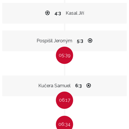
4:3
Kasal Jiří
Pospíšil Jeroným
5:3
05:39
Kučera Samuel
6:3
06:17
06:34