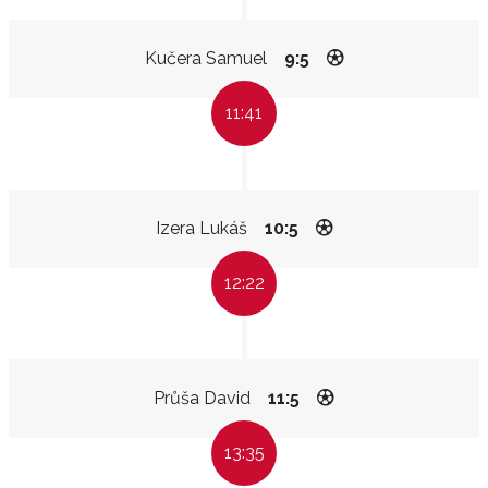
Kučera Samuel
9:5
11:41
Izera Lukáš
10:5
12:22
Průša David
11:5
13:35