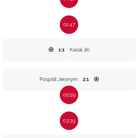
01:47
1:1
Kasal Jiří
Pospíšil Jeroným
2:1
02:59
03:39