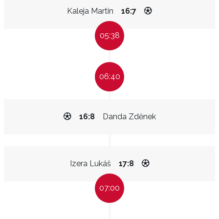
Kaleja Martin
16:7
05:38
06:40
16:8
Danda Zděnek
Izera Lukáš
17:8
07:00