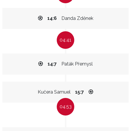
14:6
Danda Zděnek
04:41
14:7
Paták Přemysl
Kučera Samuel
15:7
04:53