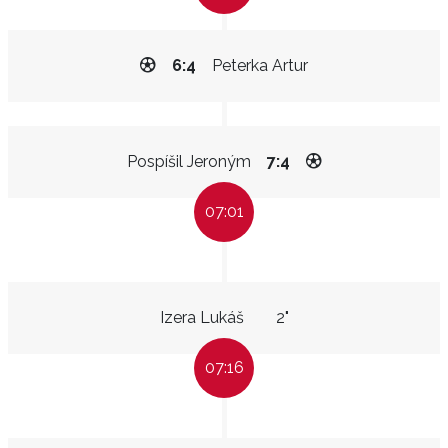
6:4
Peterka Artur
Pospíšil Jeroným
7:4
07:01
Izera Lukáš
2"
07:16