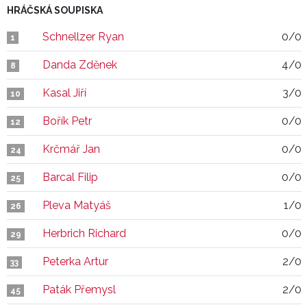
HRÁČSKÁ SOUPISKA
Schnellzer Ryan
0/0
1
Danda Zděnek
4/0
8
Kasal Jiří
3/0
10
Bořík Petr
0/0
12
Krčmář Jan
0/0
24
Barcal Filip
0/0
25
Pleva Matyáš
1/0
26
Herbrich Richard
0/0
29
Peterka Artur
2/0
33
Paták Přemysl
2/0
45