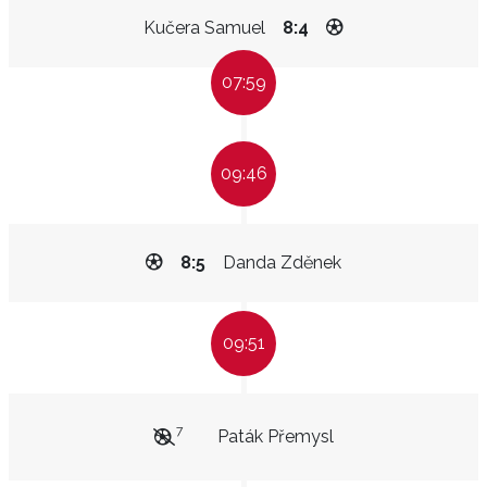
Kučera Samuel
8:4
07:59
09:46
8:5
Danda Zděnek
09:51
7
Paták Přemysl