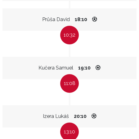
Průša David
18:10
10:32
Kučera Samuel
19:10
11:08
Izera Lukáš
20:10
13:10