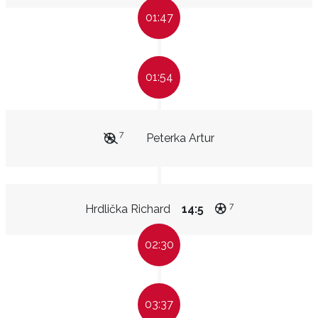
01:47
01:54
7
Peterka Artur
7
Hrdlička Richard
14:5
02:30
03:37