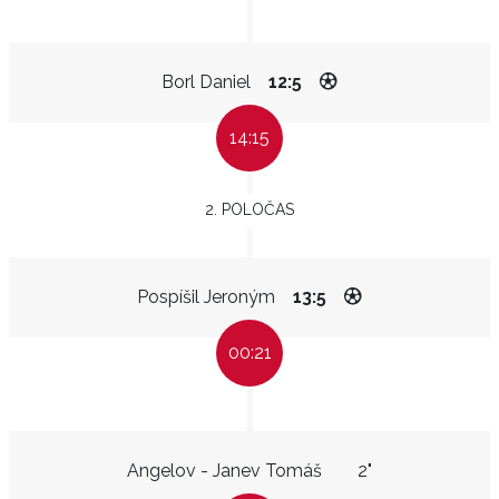
Borl Daniel
12:5
14:15
2. POLOČAS
Pospíšil Jeroným
13:5
00:21
Angelov - Janev Tomáš
2"