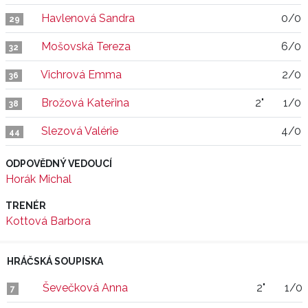
Havlenová Sandra
0/0
29
Mošovská Tereza
6/0
32
Vichrová Emma
2/0
36
Brožová Kateřina
2"
1/0
38
Slezová Valérie
4/0
44
ODPOVĚDNÝ VEDOUCÍ
Horák Michal
TRENÉR
Kottová Barbora
HRÁČSKÁ SOUPISKA
Ševečková Anna
2"
1/0
7