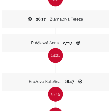
26:17
Zlámalová Tereza
Ptáčková Anna
27:17
14:21
Brožová Kateřina
28:17
15:45