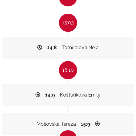
15:03
14:8
Tomčalová Nela
16:10
14:9
Koštuříková Emily
Mošovská Tereza
15:9