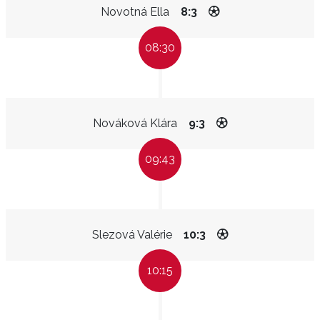
Novotná Ella
8:3
08:30
Nováková Klára
9:3
09:43
Slezová Valérie
10:3
10:15