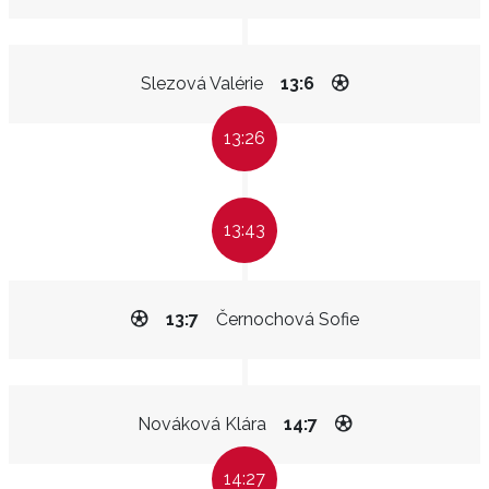
Slezová Valérie
13:6
13:26
13:43
13:7
Černochová Sofie
Nováková Klára
14:7
14:27