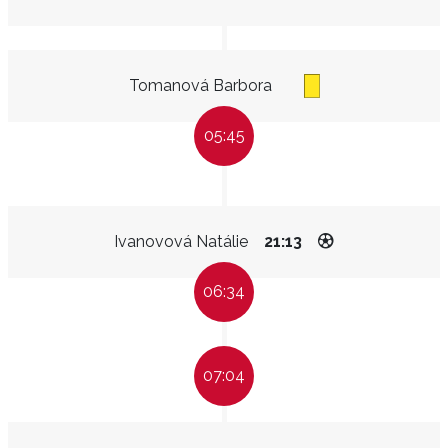
Tomanová Barbora
05:45
Ivanovová Natálie
21:13
06:34
07:04