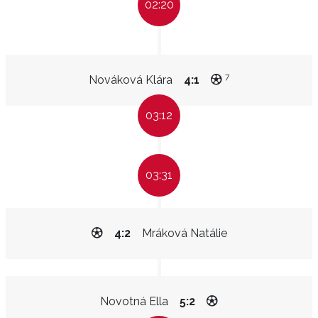
02:20
7
Nováková Klára
4:1
03:12
03:31
4:2
Mráková Natálie
Novotná Ella
5:2