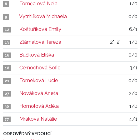
Tomčalová Nela
1/0
8
Vytrhlíková Michaela
0/0
9
Koštuříková Emily
6/1
12
Zlámalová Tereza
2"
2"
1/0
13
Bučková Eliška
0/0
16
Černochová Sofie
3/1
18
Tomeková Lucie
0/0
21
Nováková Aneta
2/0
27
Homolová Adéla
1/0
30
Mráková Natálie
4/1
77
ODPOVĚDNÝ VEDOUCÍ