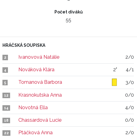
–
Počet diváků
55
HRÁČSKÁ SOUPISKA
Ivanovová Natálie
2/0
2
Nováková Klára
2"
4/1
4
Tomanová Barbora
3/0
5
Krasnokutska Anna
0/0
12
Novotná Ella
4/0
14
Chassardová Lucie
0/0
18
Ptáčková Anna
2/0
22