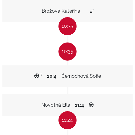
Brožová Kateřina
2"
10:35
10:35
7
10:4
Černochová Sofie
Novotná Ella
11:4
11:24