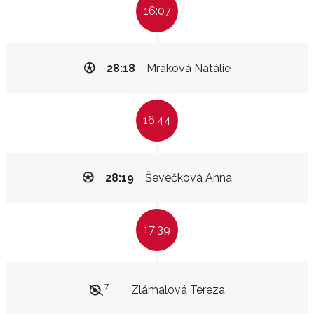
16:07
28:18
Mráková Natálie
16:44
28:19
Ševečková Anna
17:39
7
Zlámalová Tereza