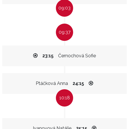
09:03
09:37
23:15
Černochová Sofie
Ptáčková Anna
24:15
10:18
Ivanovová Natálie
25:15