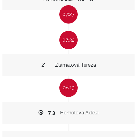
07:27
07:32
2"
Zlámalová Tereza
08:13
7:3
Homolová Adéla