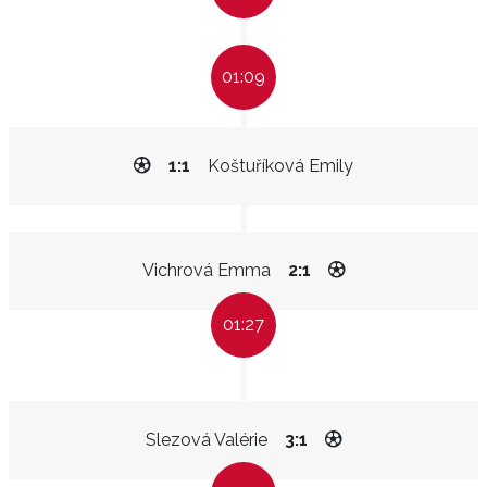
01:09
1:1
Koštuříková Emily
Vichrová Emma
2:1
01:27
Slezová Valérie
3:1