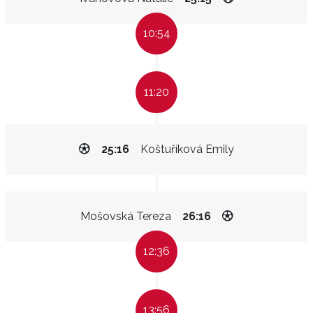
10:54
11:20
25:16
Koštuříková Emily
Mošovská Tereza
26:16
12:36
13:56