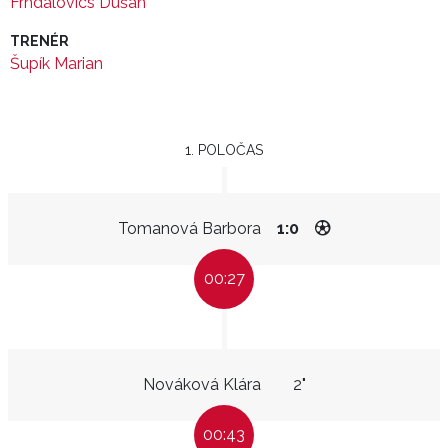
Frndalovics Dušan
TRENÉR
Šupík Marian
1. POLOČAS
Tomanová Barbora
1:0
00:27
Nováková Klára
2"
00:43