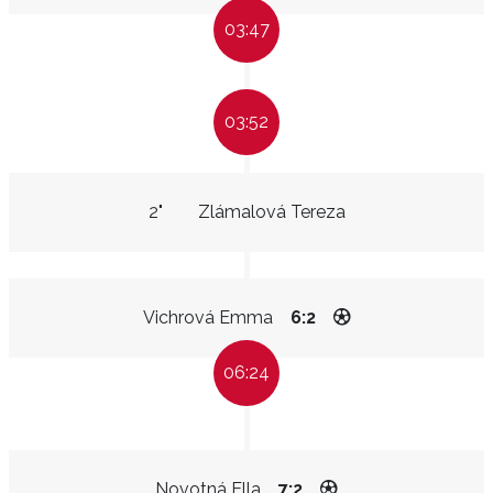
03:47
03:52
2"
Zlámalová Tereza
Vichrová Emma
6:2
06:24
Novotná Ella
7:2