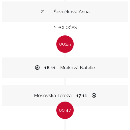
2"
Ševečková Anna
2. POLOČAS
00:25
16:11
Mráková Natálie
Mošovská Tereza
17:11
00:47