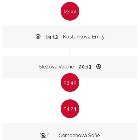
03:22
19:13
Koštuříková Emily
Slezová Valérie
20:13
03:40
04:24
7
Černochová Sofie