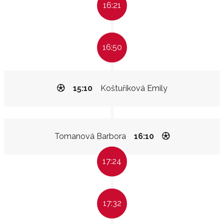
16:21
16:50
15:10
Koštuříková Emily
Tomanová Barbora
16:10
17:24
17:32