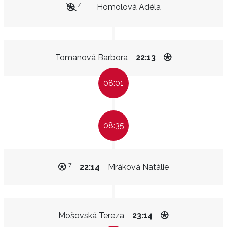
7
Homolová Adéla
Tomanová Barbora
22:13
08:01
08:35
7
22:14
Mráková Natálie
Mošovská Tereza
23:14