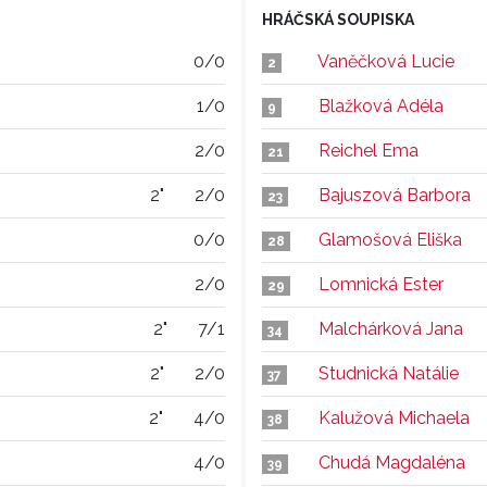
HRÁČSKÁ SOUPISKA
0/0
Vaněčková Lucie
2
1/0
Blažková Adéla
9
2/0
Reichel Ema
21
2"
2/0
Bajuszová Barbora
23
0/0
Glamošová Eliška
28
2/0
Lomnická Ester
29
2"
7/1
Malchárková Jana
34
2"
2/0
Studnická Natálie
37
2"
4/0
Kalužová Michaela
38
4/0
Chudá Magdaléna
39