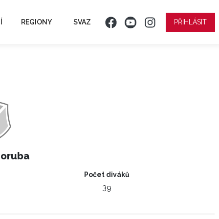
Í
REGIONY
SVAZ
PŘIHLÁSIT
Poruba
Počet diváků
39