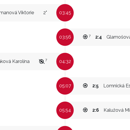
manová Viktorie
2"
03:45
7
03:56
2:4
Glamošová
7
ková Karolína
04:32
05:07
2:5
Lomnická Es
05:54
2:6
Kalužová Mi