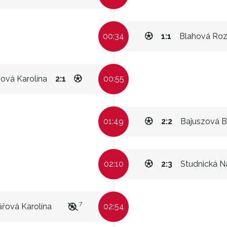
00:34
1:1
Blahová Roz
ová Karolína
2:1
00:55
01:49
2:2
Bajuszová B
02:10
2:3
Studnická Na
7
řová Karolína
02:54