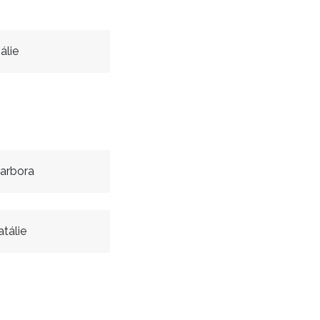
álie
arbora
tálie