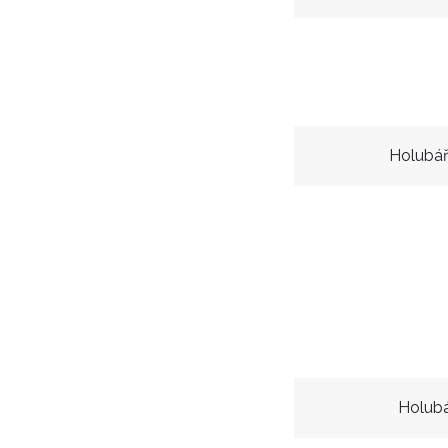
Holubář
Holubá