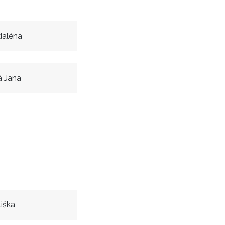
aléna
á Jana
iška