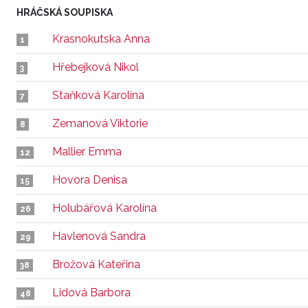
HRÁČSKÁ SOUPISKA
Krasnokutska Anna
1
Hřebejková Nikol
3
Staňková Karolína
7
Zemanová Viktorie
8
Mallier Emma
12
Hovora Denisa
15
Holubářová Karolína
26
Havlenová Sandra
29
Brožová Kateřina
38
Lidová Barbora
48