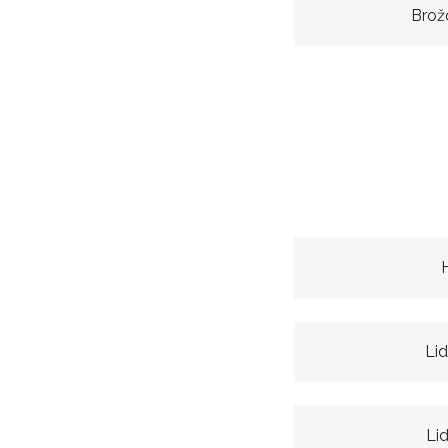
Brož
Li
Li