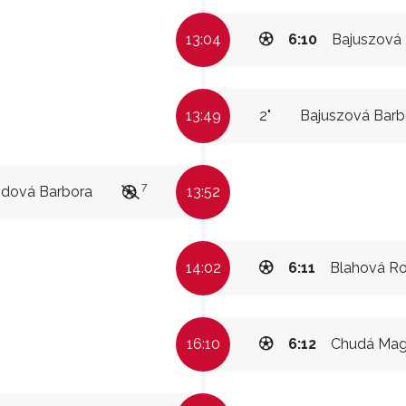
13:04
6:10
Bajuszová
13:49
2"
Bajuszová Barb
7
idová Barbora
13:52
14:02
6:11
Blahová Ro
16:10
6:12
Chudá Mag