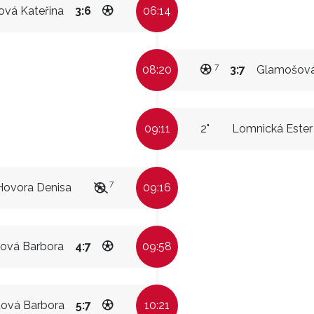
ová Kateřina
3:6
06:14
7
08:20
3:7
Glamošová
09:11
2"
Lomnická Ester
7
Hovora Denisa
09:16
dová Barbora
4:7
09:58
dová Barbora
5:7
10:21