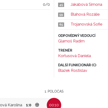
0/0
Jakabová Simona
45
Blahová Rozálie
59
Trojanovská Sofie
65
ODPOVĚDNÝ VEDOUCÍ
Glamoš Radim
TRENÉR
Kortusová Daniela
DALŠÍ FUNKCIONÁŘ (C)
Blažek Rostislav
1. POLOČAS
ová Karolína
1:0
00:10