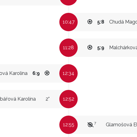
10:47
5:8
Chudá Magd
11:28
5:9
Malchárkov
ová Karolína
6:9
12:34
bářová Karolína
2"
12:52
7
12:55
Glamošová El