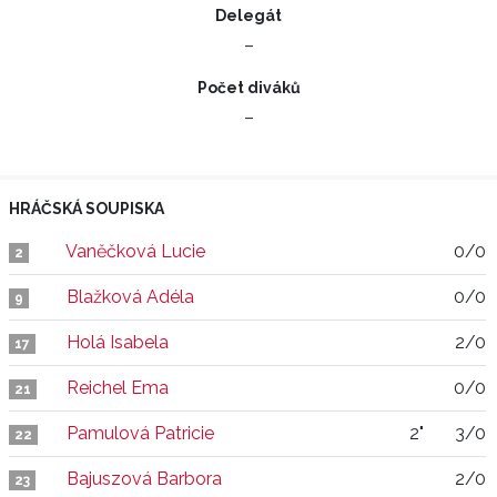
Delegát
–
Počet diváků
–
HRÁČSKÁ SOUPISKA
Vaněčková Lucie
0/0
2
Blažková Adéla
0/0
9
Holá Isabela
2/0
17
Reichel Ema
0/0
21
Pamulová Patricie
2"
3/0
22
Bajuszová Barbora
2/0
23