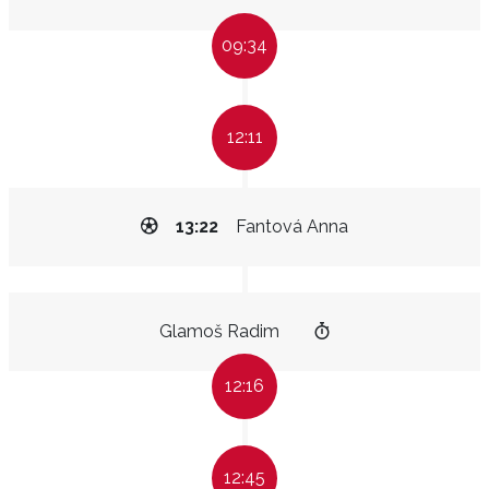
09:34
12:11
13:22
Fantová Anna
Glamoš Radim
12:16
12:45