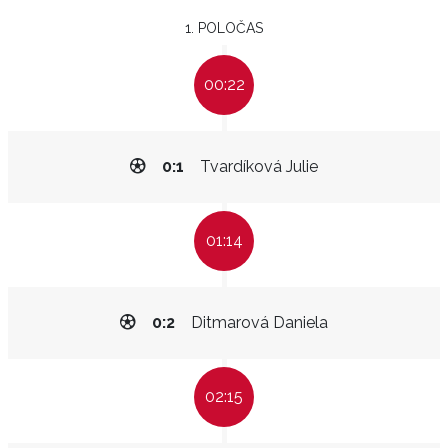
1. POLOČAS
00:22
0:1
Tvardíková Julie
01:14
0:2
Ditmarová Daniela
02:15