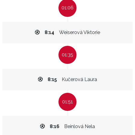
01:06
8:14
Weiserová Viktorie
01:35
8:15
Kučerová Laura
01:51
8:16
Beinlová Nela