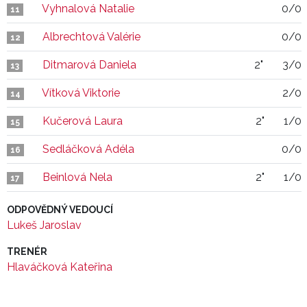
Vyhnalová Natalie
0/0
11
Albrechtová Valérie
0/0
12
Ditmarová Daniela
2"
3/0
13
Vítková Viktorie
2/0
14
Kučerová Laura
2"
1/0
15
Sedláčková Adéla
0/0
16
Beinlová Nela
2"
1/0
17
ODPOVĚDNÝ VEDOUCÍ
Lukeš Jaroslav
TRENÉR
Hlaváčková Kateřina