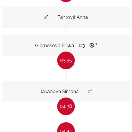
2"
Fantová Anna
7
Glamošová Eliška
1:3
03:55
Jakabová Simona
2"
04:38
04:40