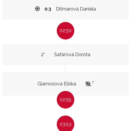
0:3
Ditmarová Daniela
02:50
2"
Šafářová Dorota
7
Glamošová Eliška
02:55
03:53