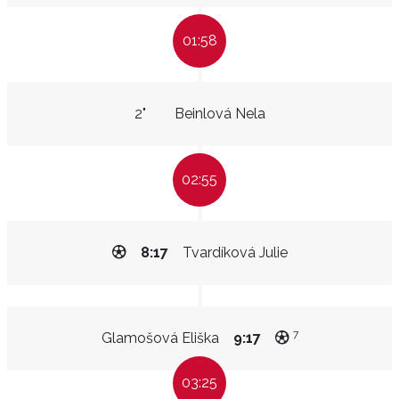
01:58
2"
Beinlová Nela
02:55
8:17
Tvardíková Julie
7
Glamošová Eliška
9:17
03:25