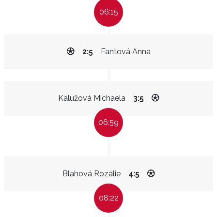
06:15
2:5
Fantová Anna
Kalužová Michaela
3:5
06:59
Blahová Rozálie
4:5
08:22