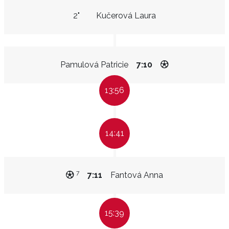
2"
Kučerová Laura
Pamulová Patricie
7:10
13:56
14:41
7
7:11
Fantová Anna
15:39