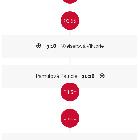
03:55
9:18
Weiserová Viktorie
Pamulová Patricie
10:18
04:56
05:40