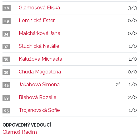
Glamošová Eliška
3/3
28
Lomnická Ester
0/0
29
Malchárková Jana
0/0
34
Studnická Natálie
1/0
37
Kalužová Michaela
1/0
38
Chudá Magdaléna
0/0
39
Jakabová Simona
2"
1/0
45
Blahová Rozálie
2/0
59
Trojanovská Sofie
1/0
65
ODPOVĚDNÝ VEDOUCÍ
Glamoš Radim