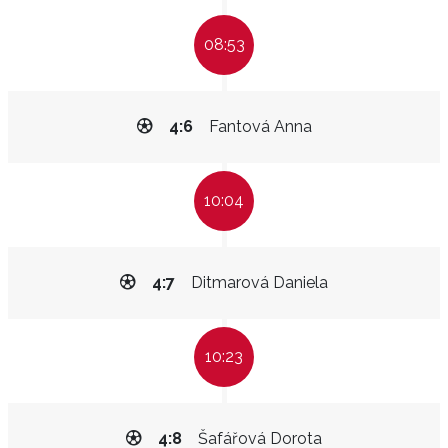
08:53
4:6
Fantová Anna
10:04
4:7
Ditmarová Daniela
10:23
4:8
Šafářová Dorota