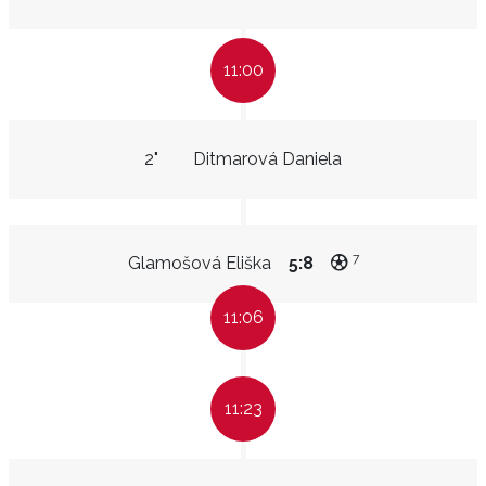
11:00
2"
Ditmarová Daniela
7
Glamošová Eliška
5:8
11:06
11:23