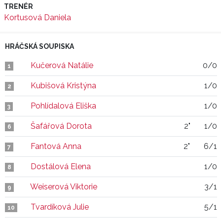
TRENÉR
Kortusová Daniela
HRÁČSKÁ SOUPISKA
Kučerová Natálie
0/0
1
Kubišová Kristýna
1/0
2
Pohlídalová Eliška
1/0
3
Šafářová Dorota
2"
1/0
6
Fantová Anna
2"
6/1
7
Dostálová Elena
1/0
8
Weiserová Viktorie
3/1
9
Tvardíková Julie
5/1
10