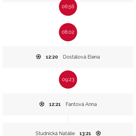
06:56
08:02
12:20
Dostálová Elena
09:23
12:21
Fantová Anna
Studnická Natálie
13:21