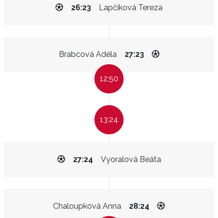
26:23
Lapčíková Tereza
Brabcová Adéla
27:23
12:50
13:24
27:24
Vyoralová Beáta
Chaloupková Anna
28:24