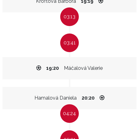
Kroftová Barbora
19:19
03:13
03:41
19:20
Máčalová Valerie
Hamalová Daniela
20:20
04:24