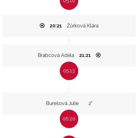
05:01
20:21
Žůrková Klára
Brabcová Adéla
21:21
05:13
Burešová Julie
2"
06:20