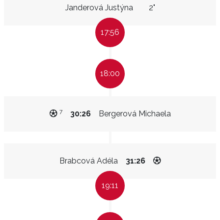
Janderová Justýna
2"
17:56
18:00
7
30:26
Bergerová Michaela
Brabcová Adéla
31:26
19:11