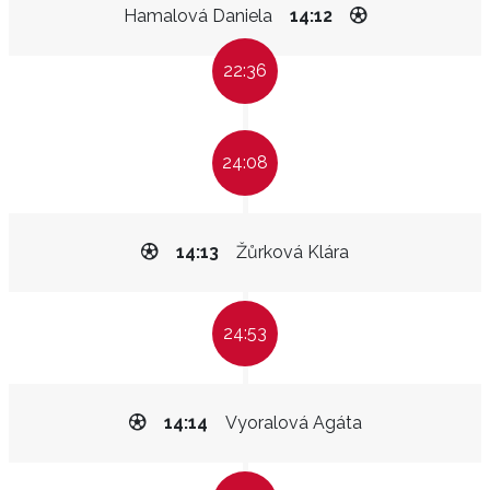
Hamalová Daniela
14:12
22:36
24:08
14:13
Žůrková Klára
24:53
14:14
Vyoralová Agáta