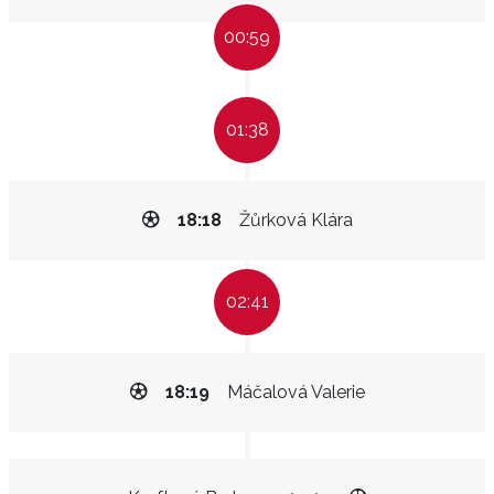
00:59
01:38
18:18
Žůrková Klára
02:41
18:19
Máčalová Valerie