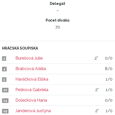
Delegát
–
Počet diváků
70
HRÁČSKÁ SOUPISKA
Burešová Julie
2"
0/0
3
Brabcová Adéla
8/0
4
Havlíčková Eliška
1/0
5
Pešková Gabriela
2"
1/0
10
Dolečková Hana
0/0
14
Janderová Justýna
2"
1/0
19