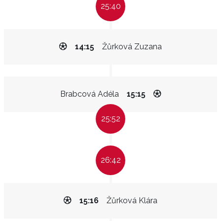
25:40
14:15
Žůrková Zuzana
Brabcová Adéla
15:15
25:52
26:42
15:16
Žůrková Klára