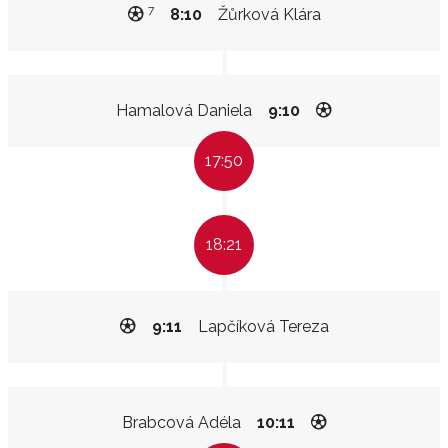
7
8:10
Žůrková Klára
Hamalová Daniela
9:10
17:50
18:21
9:11
Lapčíková Tereza
Brabcová Adéla
10:11