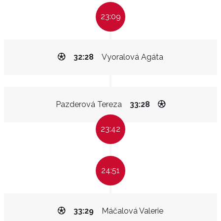
23:09
32:28
Vyoralová Agáta
Pazderová Tereza
33:28
23:42
24:51
33:29
Máčalová Valerie