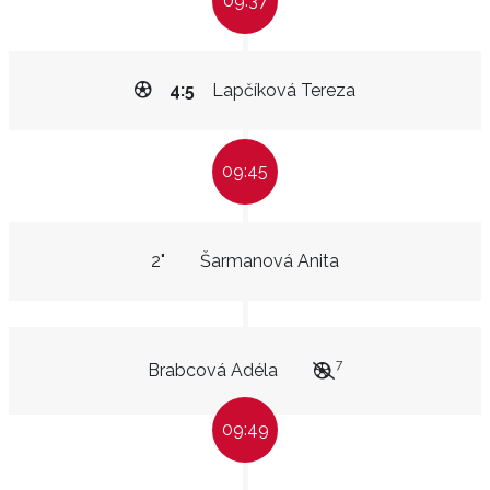
09:37
4:5
Lapčíková Tereza
09:45
2"
Šarmanová Anita
7
Brabcová Adéla
09:49