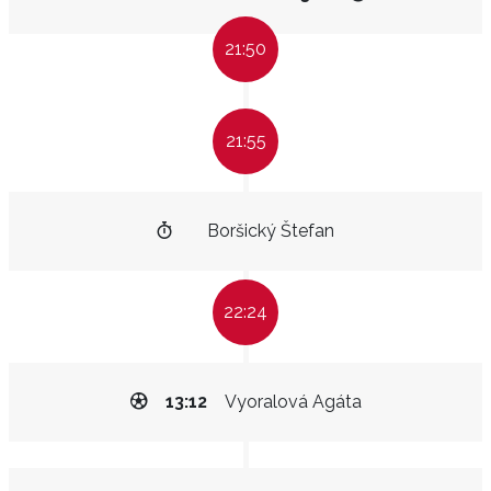
21:50
21:55
Boršický Štefan
22:24
13:12
Vyoralová Agáta