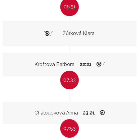
06:51
7
Žůrková Klára
7
Kroftová Barbora
22:21
07:33
Chaloupková Anna
23:21
07:53