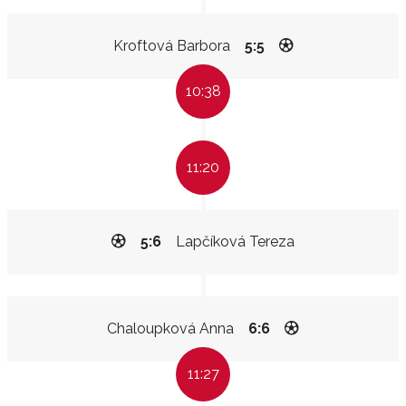
Kroftová Barbora
5:5
10:38
11:20
5:6
Lapčíková Tereza
Chaloupková Anna
6:6
11:27