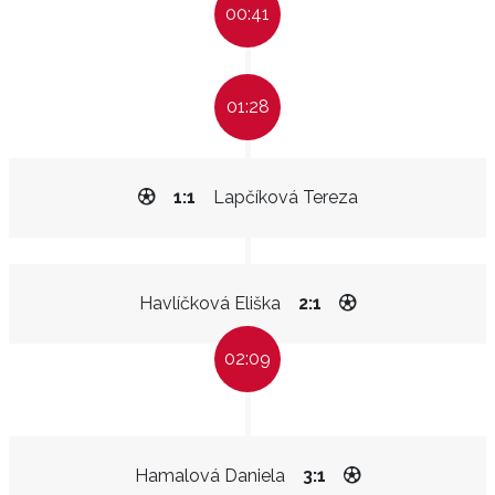
00:41
01:28
1:1
Lapčíková Tereza
Havlíčková Eliška
2:1
02:09
Hamalová Daniela
3:1