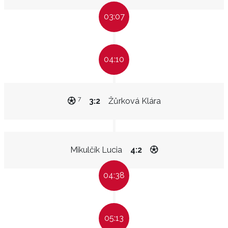
03:07
04:10
7
3:2
Žůrková Klára
Mikulčík Lucia
4:2
04:38
05:13