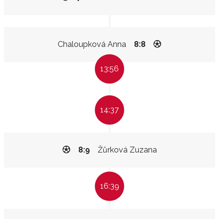
Chaloupková Anna
8:8
13:56
14:37
8:9
Žůrková Zuzana
16:39