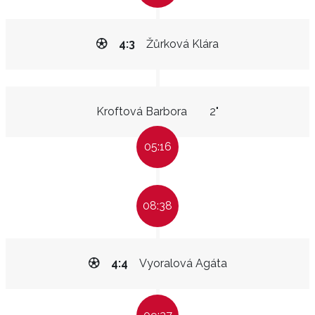
4:3
Žůrková Klára
Kroftová Barbora
2"
05:16
08:38
4:4
Vyoralová Agáta