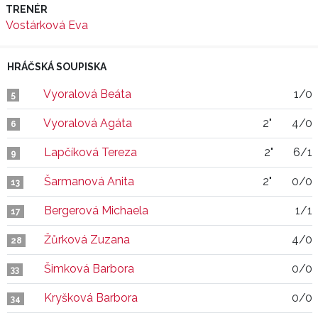
TRENÉR
Vostárková Eva
HRÁČSKÁ SOUPISKA
Vyoralová Beáta
1/0
5
Vyoralová Agáta
2"
4/0
6
Lapčíková Tereza
2"
6/1
9
Šarmanová Anita
2"
0/0
13
Bergerová Michaela
1/1
17
Žůrková Zuzana
4/0
28
Šimková Barbora
0/0
33
Kryšková Barbora
0/0
34