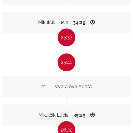
Mikulčík Lucia
34:29
25:37
25:41
2"
Vyoralová Agáta
Mikulčík Lucia
35:29
26:32