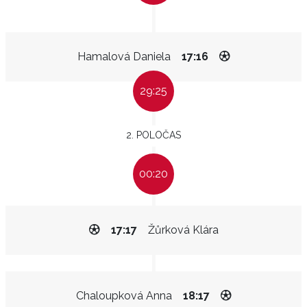
Hamalová Daniela
17:16
29:25
2. POLOČAS
00:20
17:17
Žůrková Klára
Chaloupková Anna
18:17