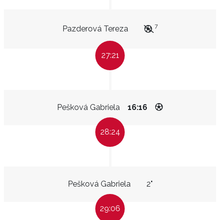
7
Pazderová Tereza
27:21
Pešková Gabriela
16:16
28:24
Pešková Gabriela
2"
29:06