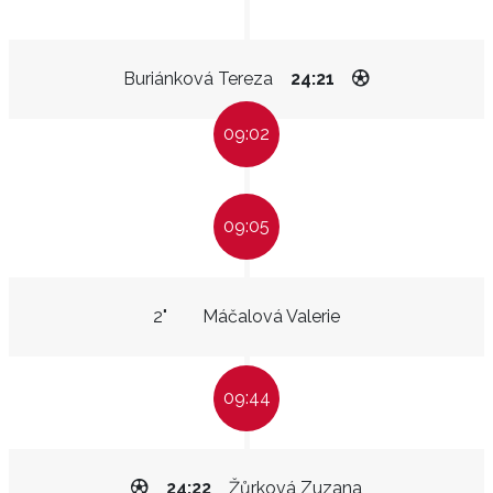
Buriánková Tereza
24:21
09:02
09:05
2"
Máčalová Valerie
09:44
24:22
Žůrková Zuzana