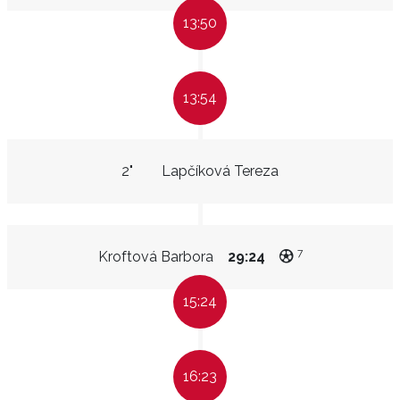
13:50
13:54
2"
Lapčíková Tereza
7
Kroftová Barbora
29:24
15:24
16:23