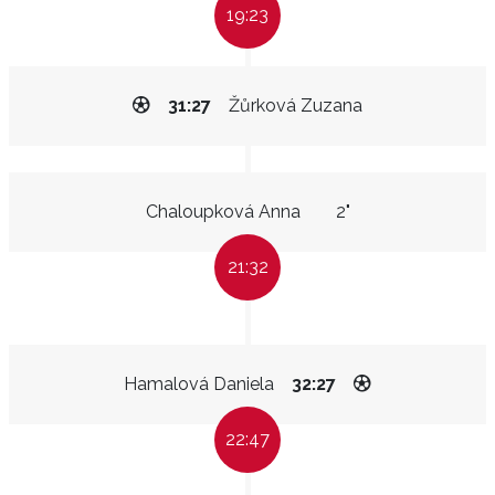
19:23
31:27
Žůrková Zuzana
Chaloupková Anna
2"
21:32
Hamalová Daniela
32:27
22:47