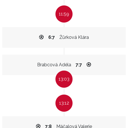
11:59
6:7
Žůrková Klára
Brabcová Adéla
7:7
13:03
13:12
7:8
Máčalová Valerie