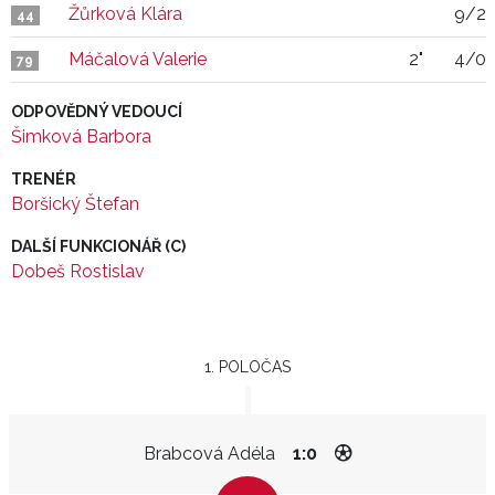
Žůrková Klára
9/2
44
Máčalová Valerie
2"
4/0
79
ODPOVĚDNÝ VEDOUCÍ
Šimková Barbora
TRENÉR
Boršický Štefan
DALŠÍ FUNKCIONÁŘ (C)
Dobeš Rostislav
1. POLOČAS
Brabcová Adéla
1:0