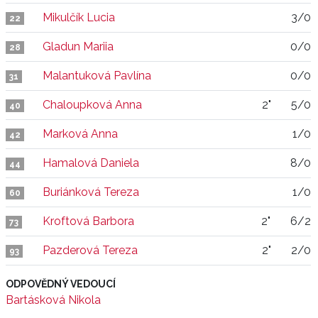
Mikulčík Lucia
3/0
22
Gladun Mariia
0/0
28
Malantuková Pavlína
0/0
31
Chaloupková Anna
2"
5/0
40
Marková Anna
1/0
42
Hamalová Daniela
8/0
44
Buriánková Tereza
1/0
60
Kroftová Barbora
2"
6/2
73
Pazderová Tereza
2"
2/0
93
ODPOVĚDNÝ VEDOUCÍ
Bartásková Nikola