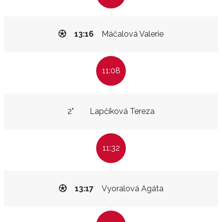
13:16
Máčalová Valerie
11:08
2"
Lapčíková Tereza
11:32
13:17
Vyoralová Agáta