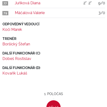
Juříková Diana
2"
2"
9/0
77
Máčalová Valerie
3/0
79
ODPOVĚDNÝ VEDOUCÍ
Kočí Marek
TRENÉR
Boršický Štefan
DALŠÍ FUNKCIONÁŘ (C)
Dobeš Rostislav
DALŠÍ FUNKCIONÁŘ (D)
Kovařík Lukáš
1. POLOČAS