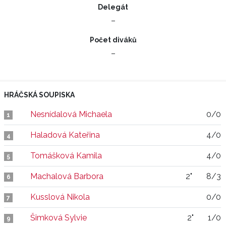
Delegát
–
Počet diváků
–
HRÁČSKÁ SOUPISKA
Nesnídalová Michaela
0/0
1
Haladová Kateřina
4/0
4
Tomášková Kamila
4/0
5
Machalová Barbora
2"
8/3
6
Kusslová Nikola
0/0
7
Šimková Sylvie
2"
1/0
9