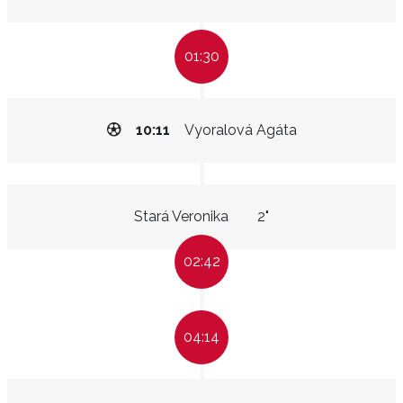
01:30
10:11
Vyoralová Agáta
Stará Veronika
2"
02:42
04:14