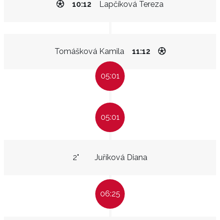
10:12
Lapčíková Tereza
Tomášková Kamila
11:12
05:01
05:01
2"
Juříková Diana
06:25