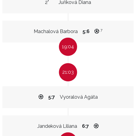
2"
Juříková Diana
7
Machalová Barbora
5:6
19:04
21:03
5:7
Vyoralová Agáta
Jandeková Liliana
6:7