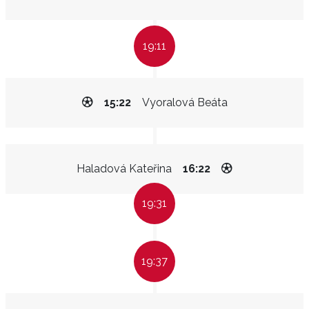
19:11
15:22
Vyoralová Beáta
Haladová Kateřina
16:22
19:31
19:37