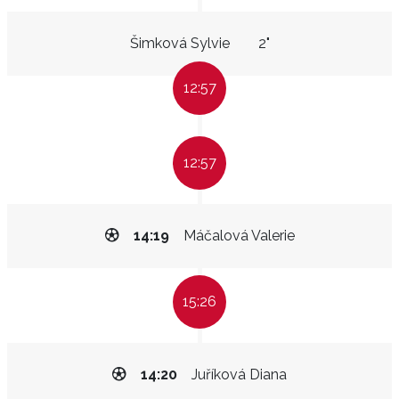
Šimková Sylvie
2"
12:57
12:57
14:19
Máčalová Valerie
15:26
14:20
Juříková Diana