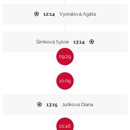
12:14
Vyoralová Agáta
Šimková Sylvie
13:14
09:29
10:09
13:15
Juříková Diana
10:46