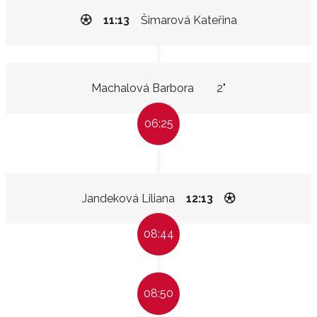
11:13
Šimarová Kateřina
Machalová Barbora
2"
06:25
Jandeková Liliana
12:13
08:44
08:50