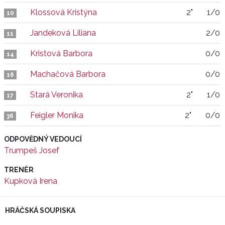
Klossová Kristýna
2"
1/0
10
Jandeková Liliana
2/0
11
Kristová Barbora
0/0
14
Machačová Barbora
0/0
16
Stará Veronika
2"
1/0
17
Feigler Monika
2"
0/0
36
ODPOVĚDNÝ VEDOUCÍ
Trumpeš Josef
TRENÉR
Kupková Irena
HRÁČSKÁ SOUPISKA