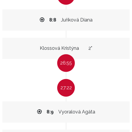
8:8
Juříková Diana
Klossová Kristýna
2"
26:55
27:22
8:9
Vyoralová Agáta