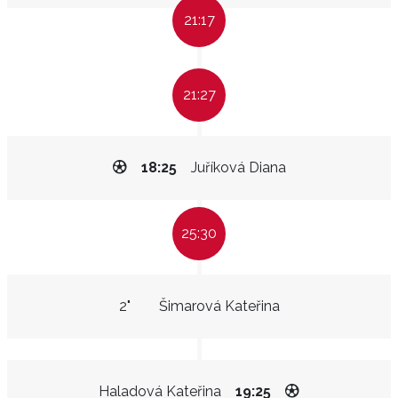
21:17
21:27
18:25
Juříková Diana
25:30
2"
Šimarová Kateřina
Haladová Kateřina
19:25