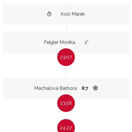
Kočí Marek
Feigler Monika
2"
23:07
Machalová Barbora
8:7
23:58
24:27