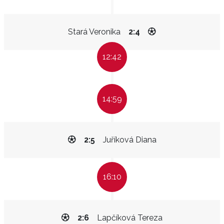
Stará Veronika
2:4
12:42
14:59
2:5
Juříková Diana
16:10
2:6
Lapčíková Tereza