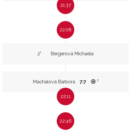
21:37
22:08
2"
Bergerová Michaela
7
Machalová Barbora
7:7
22:11
22:46