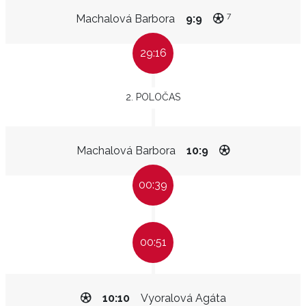
7
Machalová Barbora
9:9
29:16
2. POLOČAS
Machalová Barbora
10:9
00:39
00:51
10:10
Vyoralová Agáta