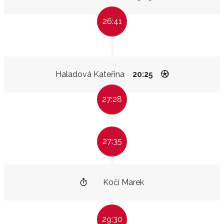
26:41
Haladová Kateřina
20:25
27:28
27:35
Kočí Marek
29:30