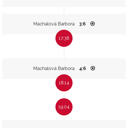
Machalová Barbora
3:6
17:38
Machalová Barbora
4:6
18:14
19:04