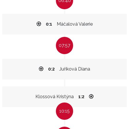
06:40
0:1
Máčalová Valerie
07:57
0:2
Juříková Diana
Klossová Kristýna
1:2
10:15