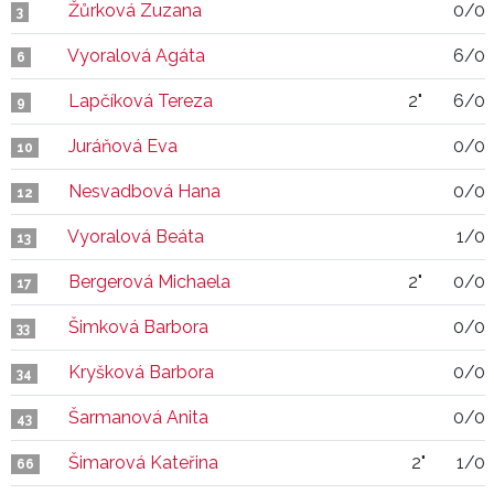
Žůrková Zuzana
0/0
3
Vyoralová Agáta
6/0
6
Lapčíková Tereza
2"
6/0
9
Juráňová Eva
0/0
10
Nesvadbová Hana
0/0
12
Vyoralová Beáta
1/0
13
Bergerová Michaela
2"
0/0
17
Šimková Barbora
0/0
33
Kryšková Barbora
0/0
34
Šarmanová Anita
0/0
43
Šimarová Kateřina
2"
1/0
66