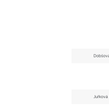
Dobšová
Juřková