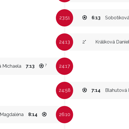
23:51
6:13
Sobotíková
24:13
2"
Králíková Danie
7
 Michaela
7:13
24:17
24:58
7:14
Blahutová 
 Magdaléna
8:14
26:10