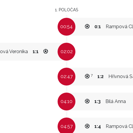
1. POLOČAS
00:54
0:1
Rampová Cl
ová Veronika
1:1
02:02
7
02:47
1:2
Hřivnová S
04:10
1:3
Bílá Anna
04:57
1:4
Rampová Cl