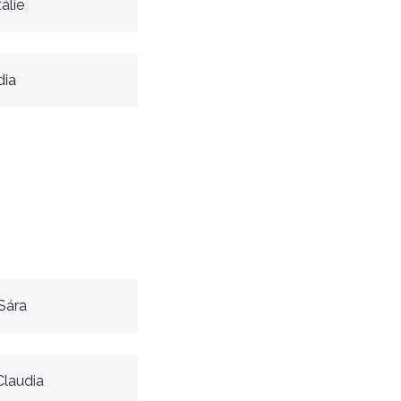
álie
dia
Sára
laudia