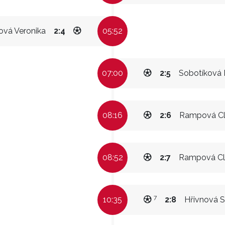
ová Veronika
2:4
05:52
07:00
2:5
Sobotíková 
08:16
2:6
Rampová Cl
08:52
2:7
Rampová Cl
7
10:35
2:8
Hřivnová S