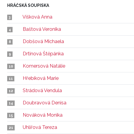
HRÁČSKÁ SOUPISKA
Víšková Anna
3
Baštová Veronika
4
Dobšová Michaela
8
Drtinová Štěpánka
9
Komersová Natálie
10
Hřebíková Marie
11
Strádová Vendula
12
Doubravová Denisa
14
Nováková Monika
15
Uhlířová Tereza
21