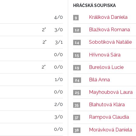
HRÁČSKÁ SOUPISKA
4/0
Králíková Daniela
9
2"
3/0
Blažková Romana
12
2"
3/1
Sobotíková Natálie
14
0/0
Hřivnová Sára
15
2"
0/0
Burešová Lucie
19
1/0
Bílá Anna
24
0/0
Mayhoubová Laura
25
2/0
Blahutová Klára
35
3/0
Rampová Claudia
37
0/0
Morávková Daniela
38