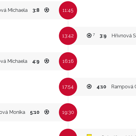
vá Michaela
3:8
11:45
7
13:42
3:9
Hřivnová S
vá Michaela
4:9
16:16
17:54
4:10
Rampová C
ová Monika
5:10
19:30