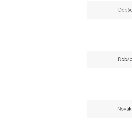
Dobšo
Dobšo
Novák