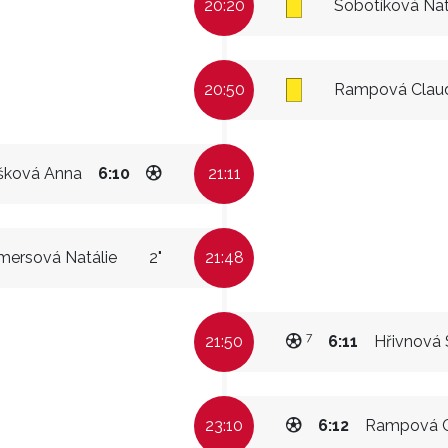
20:20
Sobotíková Nat
20:50
Rampová Clau
šková Anna
6:10
21:11
mersová Natálie
2"
21:48
7
21:50
6:11
Hřivnová 
23:10
6:12
Rampová C