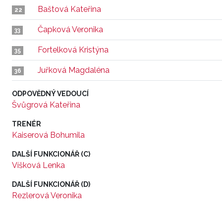
Baštová Kateřina
22
Čapková Veronika
33
Fortelková Kristýna
35
Juřková Magdaléna
36
ODPOVĚDNÝ VEDOUCÍ
Švůgrová Kateřina
TRENÉR
Kaiserová Bohumila
DALŠÍ FUNKCIONÁŘ (C)
Víšková Lenka
DALŠÍ FUNKCIONÁŘ (D)
Rezlerová Veronika