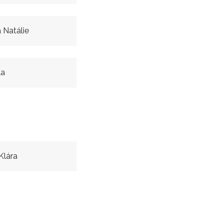
 Natálie
la
Klára