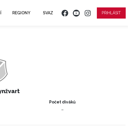
Í
REGIONY
SVAZ
PŘIHLÁSIT
ynžvart
Počet diváků
–