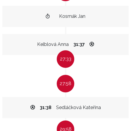
Kosmák Jan
Kelblová Anna
31:37
27:33
27:58
31:38
Sedláčková Kateřina
29:58