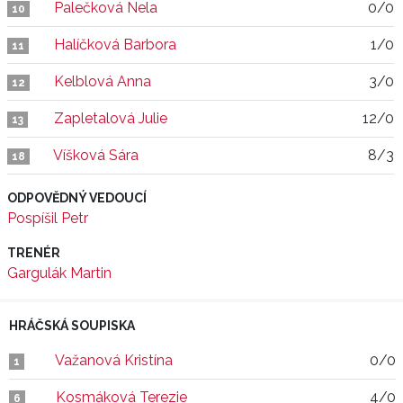
Palečková Nela
0/0
10
Halíčková Barbora
1/0
11
Kelblová Anna
3/0
12
Zapletalová Julie
12/0
13
Víšková Sára
8/3
18
ODPOVĚDNÝ VEDOUCÍ
Pospíšil Petr
TRENÉR
Gargulák Martin
HRÁČSKÁ SOUPISKA
Važanová Kristína
0/0
1
Kosmáková Terezie
4/0
6