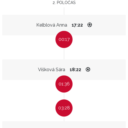
2. POLOČAS
Kelblová Anna
17:22
00:17
Víšková Sára
18:22
01:36
03:28