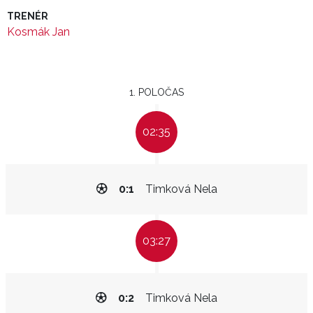
TRENÉR
Kosmák Jan
1. POLOČAS
02:35
0:1
Timková Nela
03:27
0:2
Timková Nela