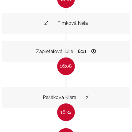
2"
Timková Nela
Zapletalová Julie
6:11
16:08
Pešáková Klára
2"
16:32