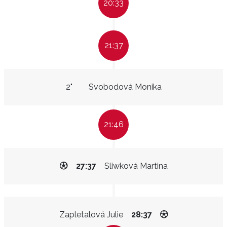
20:33
21:37
2"
Svobodová Monika
21:46
27:37
Sliwková Martina
Zapletalová Julie
28:37