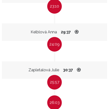
23:10
Kelblová Anna
29:37
24:09
Zapletalová Julie
30:37
25:57
26:03