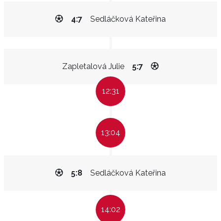
4:7
Sedláčková Kateřina
Zapletalová Julie
5:7
12:31
13:04
5:8
Sedláčková Kateřina
14:02