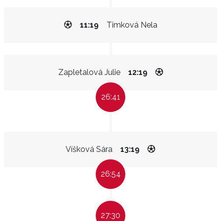
11:19
Timková Nela
Zapletalová Julie
12:19
26:41
Víšková Sára
13:19
26:54
27:30