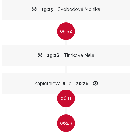
19:25
Svobodová Monika
05:52
19:26
Timková Nela
Zapletalová Julie
20:26
06:11
06:23