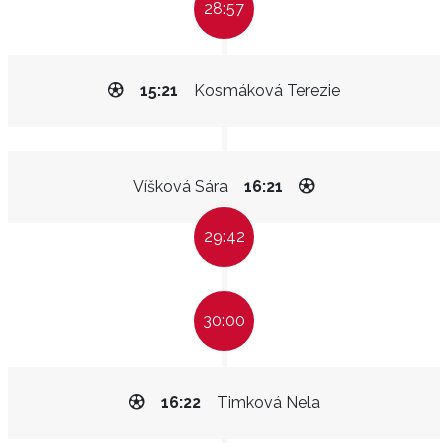
28:57
15:21
Kosmáková Terezie
Víšková Sára
16:21
29:42
30:00
16:22
Timková Nela