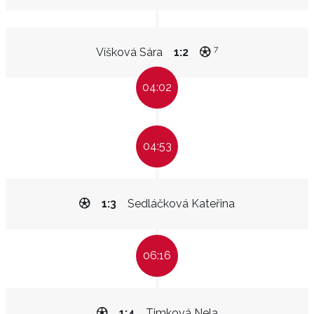
7
Víšková Sára
1:2
04:02
04:53
1:3
Sedláčková Kateřina
06:16
1:4
Timková Nela