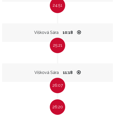
24:51
Víšková Sára
10:18
25:21
Víšková Sára
11:18
26:07
26:20