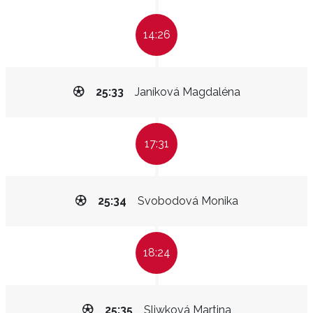
14:26
25:33
Janíková Magdaléna
17:31
25:34
Svobodová Monika
18:24
25:35
Sliwková Martina