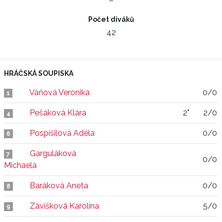
–
Počet diváků
42
HRÁČSKÁ SOUPISKA
Váňová Veronika
0/0
1
Pešáková Klára
2"
2/0
4
Pospíšilová Adéla
0/0
6
Garguláková
7
0/0
Michaela
Baráková Aneta
0/0
8
Závišková Karolína
5/0
9