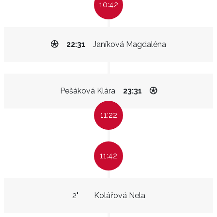
10:42
22:31
Janíková Magdaléna
Pešáková Klára
23:31
11:22
11:42
2"
Kolářová Nela