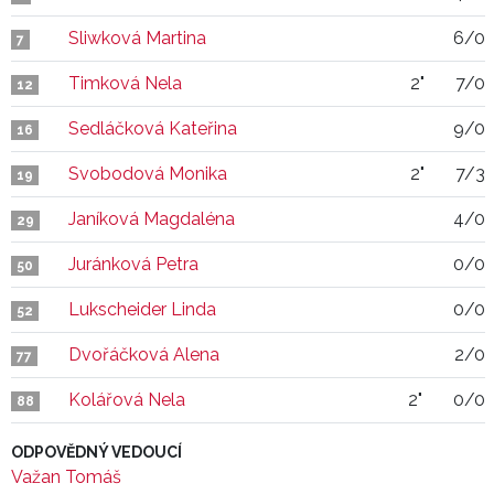
Sliwková Martina
6/0
7
Timková Nela
2"
7/0
12
Sedláčková Kateřina
9/0
16
Svobodová Monika
2"
7/3
19
Janíková Magdaléna
4/0
29
Juránková Petra
0/0
50
Lukscheider Linda
0/0
52
Dvořáčková Alena
2/0
77
Kolářová Nela
2"
0/0
88
ODPOVĚDNÝ VEDOUCÍ
Važan Tomáš