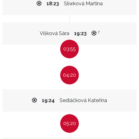
18:23
Sliwková Martina
7
Víšková Sára
19:23
03:55
04:20
19:24
Sedláčková Kateřina
05:20