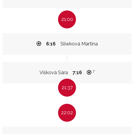
21:00
6:16
Sliwková Martina
7
Víšková Sára
7:16
21:37
22:02