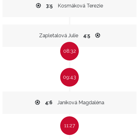
3:5
Kosmáková Terezie
Zapletalová Julie
4:5
08:32
09:43
4:6
Janíková Magdaléna
11:27