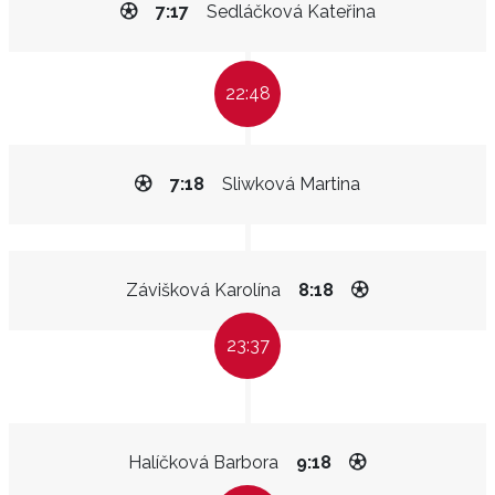
7:17
Sedláčková Kateřina
22:48
7:18
Sliwková Martina
Závišková Karolína
8:18
23:37
Halíčková Barbora
9:18