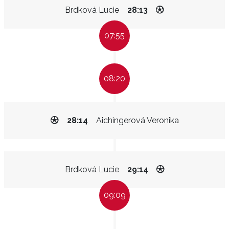
Brdková Lucie
28:13
07:55
08:20
28:14
Aichingerová Veronika
Brdková Lucie
29:14
09:09