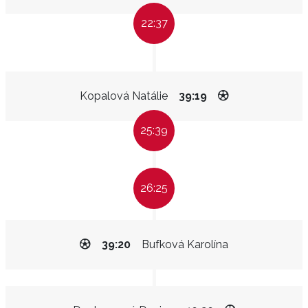
22:37
Kopalová Natálie
39:19
25:39
26:25
39:20
Bufková Karolína