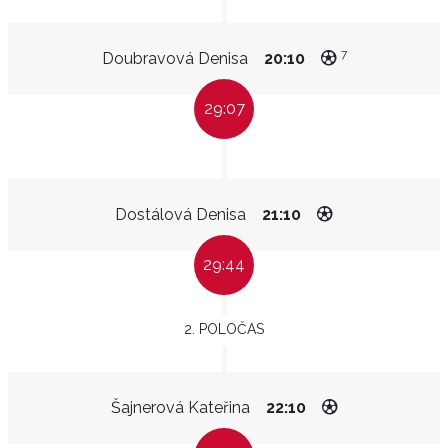
7
Doubravová Denisa
20:10
29:07
Dostálová Denisa
21:10
29:44
2. POLOČAS
Šajnerová Kateřina
22:10