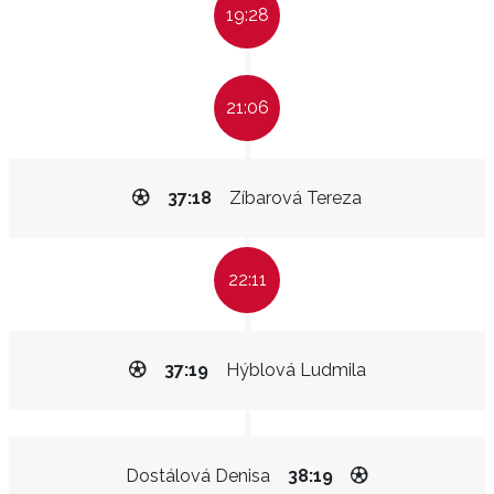
19:28
21:06
37:18
Zíbarová Tereza
22:11
37:19
Hýblová Ludmila
Dostálová Denisa
38:19