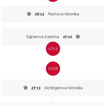
26:12
Pechová Veronika
Šajnerová Kateřina
27:12
07:13
07:28
27:13
Aichingerová Veronika