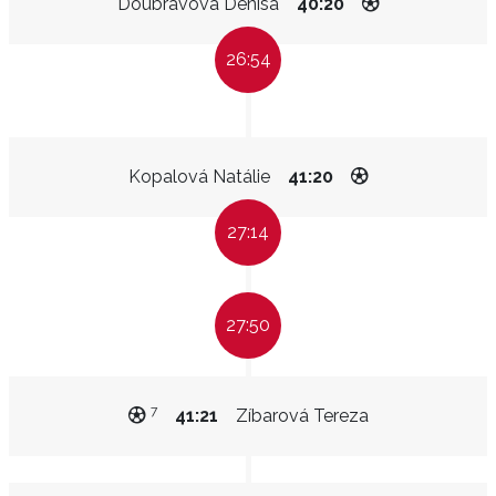
Doubravová Denisa
40:20
26:54
Kopalová Natálie
41:20
27:14
27:50
7
41:21
Zíbarová Tereza