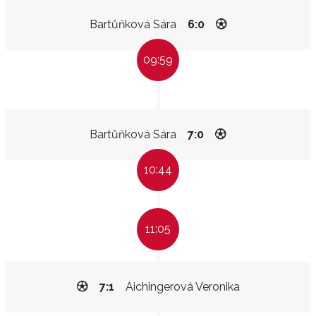
Bartůňková Sára
6:0
09:59
Bartůňková Sára
7:0
10:44
11:05
7:1
Aichingerová Veronika