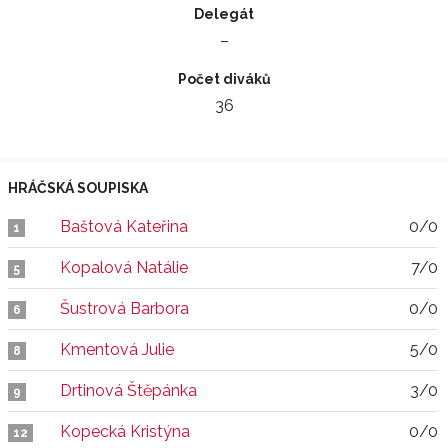
Delegát
–
Počet diváků
36
HRÁČSKÁ SOUPISKA
Baštová Kateřina
0/0
1
Kopalová Natálie
7/0
5
Šustrová Barbora
0/0
6
Kmentová Julie
5/0
8
Drtinová Štěpánka
3/0
9
Kopecká Kristýna
0/0
12