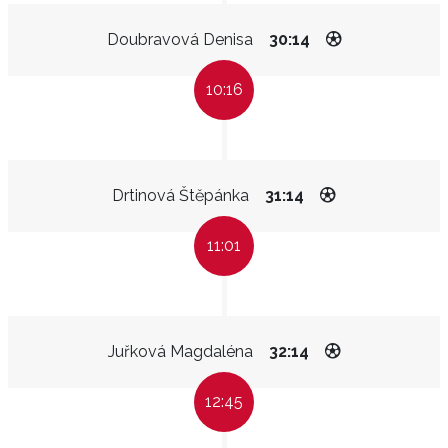
Doubravová Denisa
30:14
10:16
Drtinová Štěpánka
31:14
11:01
Juřková Magdaléna
32:14
12:45