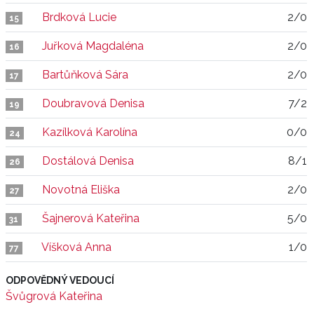
Brdková Lucie
2/0
15
Juřková Magdaléna
2/0
16
Bartůňková Sára
2/0
17
Doubravová Denisa
7/2
19
Kazílková Karolína
0/0
24
Dostálová Denisa
8/1
26
Novotná Eliška
2/0
27
Šajnerová Kateřina
5/0
31
Víšková Anna
1/0
77
ODPOVĚDNÝ VEDOUCÍ
Švůgrová Kateřina