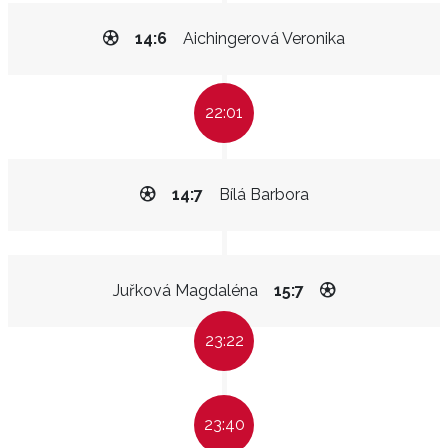
14:6
Aichingerová Veronika
22:01
14:7
Bílá Barbora
Juřková Magdaléna
15:7
23:22
23:40