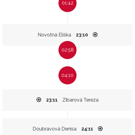
01:42
Novotná Eliška
23:10
02:58
04:10
23:11
Zíbarová Tereza
Doubravová Denisa
24:11