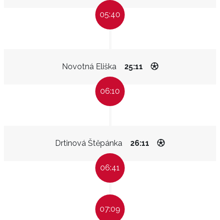
05:40
Novotná Eliška
25:11
06:10
Drtinová Štěpánka
26:11
06:41
07:09