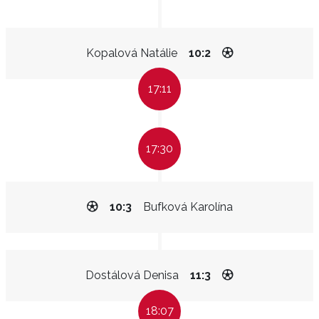
Kopalová Natálie
10:2
17:11
17:30
10:3
Bufková Karolína
Dostálová Denisa
11:3
18:07