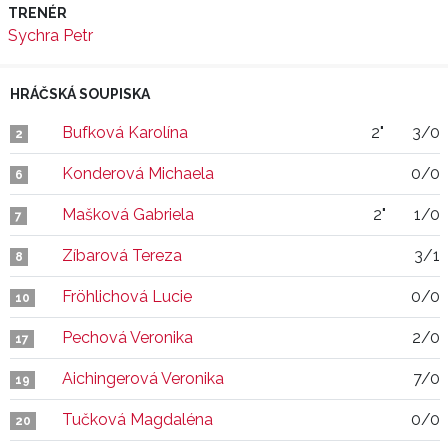
TRENÉR
Sychra Petr
HRÁČSKÁ SOUPISKA
Bufková Karolína
2"
3/0
2
Konderová Michaela
0/0
6
Mašková Gabriela
2"
1/0
7
Zíbarová Tereza
3/1
8
Fröhlichová Lucie
0/0
10
Pechová Veronika
2/0
17
Aichingerová Veronika
7/0
19
Tučková Magdaléna
0/0
20