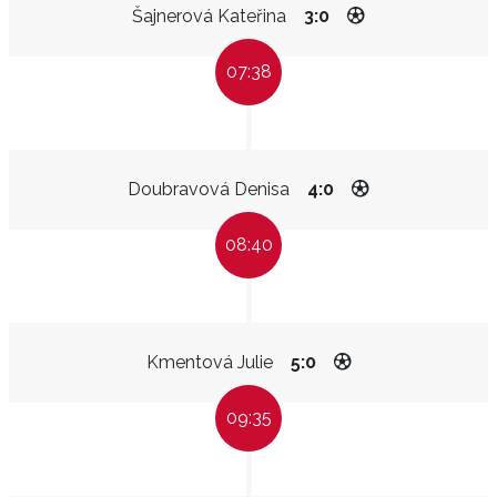
Šajnerová Kateřina
3:0
07:38
Doubravová Denisa
4:0
08:40
Kmentová Julie
5:0
09:35