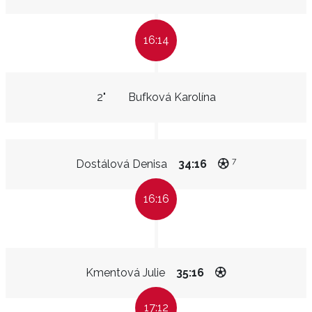
16:14
2"
Bufková Karolína
7
Dostálová Denisa
34:16
16:16
Kmentová Julie
35:16
17:12