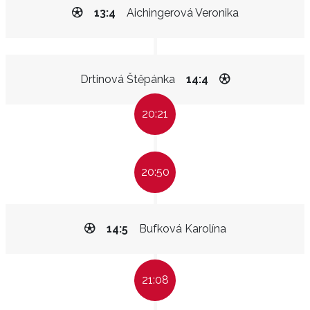
13:4
Aichingerová Veronika
Drtinová Štěpánka
14:4
20:21
20:50
14:5
Bufková Karolína
21:08