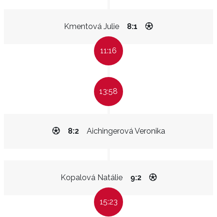
Kmentová Julie
8:1
11:16
13:58
8:2
Aichingerová Veronika
Kopalová Natálie
9:2
15:23