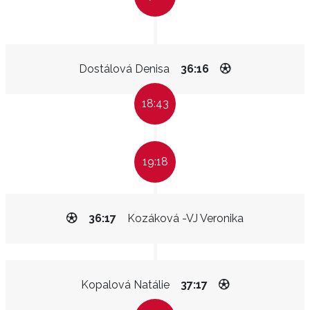
Dostálová Denisa
36:16
18:43
19:18
36:17
Kozáková -VJ Veronika
Kopalová Natálie
37:17