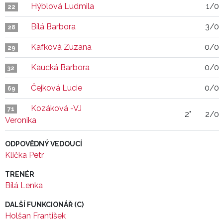
Hýblová Ludmila
1/0
22
Bílá Barbora
3/0
28
Kafková Zuzana
0/0
29
Kaucká Barbora
0/0
32
Čejková Lucie
0/0
69
Kozáková -VJ
71
2"
2/0
Veronika
ODPOVĚDNÝ VEDOUCÍ
Klička Petr
TRENÉR
Bílá Lenka
DALŠÍ FUNKCIONÁŘ (C)
Holšan František