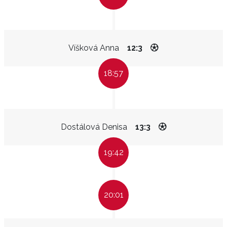
Víšková Anna
12:3
18:57
Dostálová Denisa
13:3
19:42
20:01