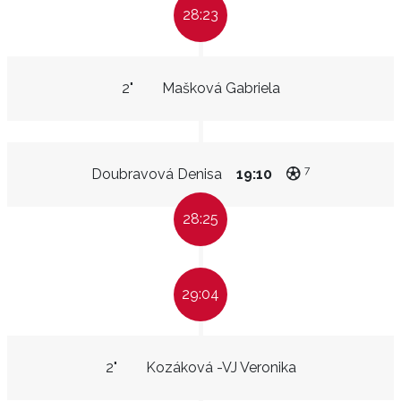
28:23
2"
Mašková Gabriela
7
Doubravová Denisa
19:10
28:25
29:04
2"
Kozáková -VJ Veronika