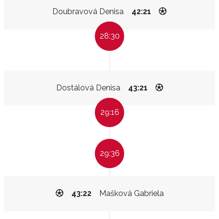
Doubravová Denisa
42:21
28:30
Dostálová Denisa
43:21
29:16
29:36
43:22
Mašková Gabriela