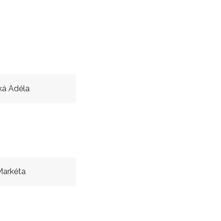
á Adéla
Markéta