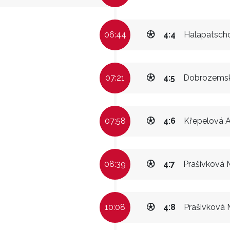
06:44
4:4
Halapatsch
07:21
4:5
Dobrozemsk
07:58
4:6
Křepelová 
08:39
4:7
Prašivková 
10:08
4:8
Prašivková 