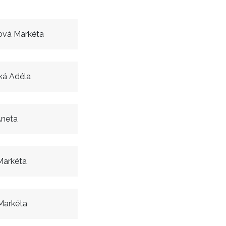
ová Markéta
á Adéla
Aneta
Markéta
Markéta