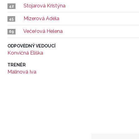
Stojarová Kristýna
42
Mizerová Adéla
45
Večeřová Helena
69
ODPOVĚDNÝ VEDOUCÍ
Konvičná Eliška
TRENÉR
Malinová Iva