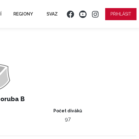
Í
REGIONY
SVAZ
PŘIHLÁSIT
Poruba B
Počet diváků
97