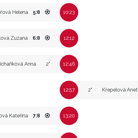
řová Helena
5:8
10:23
ková Zuzana
6:8
12:12
ichaříková Anna
2"
12:46
12:57
2"
Křepelová Anet
ová Kateřina
7:8
13:20