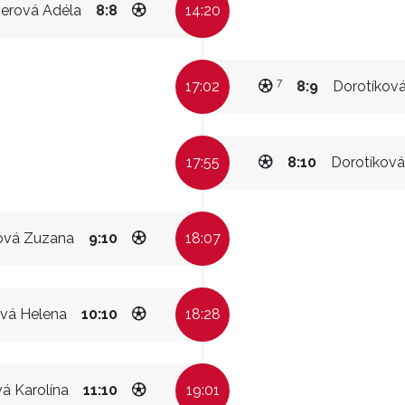
erová Adéla
8:8
14:20
7
17:02
8:9
Dorotíková
17:55
8:10
Dorotíková
ová Zuzana
9:10
18:07
vá Helena
10:10
18:28
vá Karolína
11:10
19:01