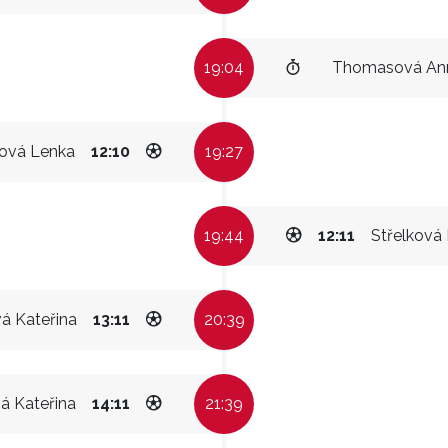
19:04
Thomasová An
ová Lenka
12:10
19:27
19:44
12:11
Střelková
á Kateřina
13:11
20:39
á Kateřina
14:11
21:39