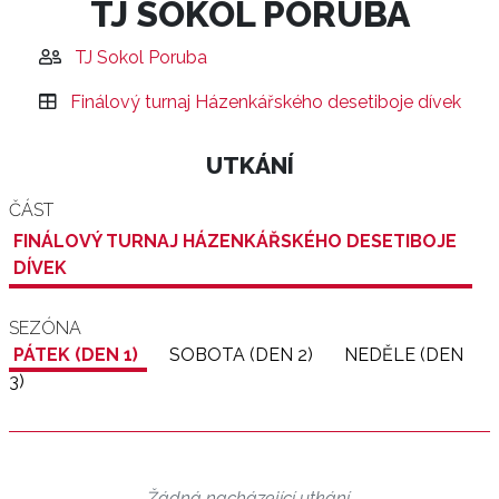
TJ SOKOL PORUBA
TJ Sokol Poruba
Finálový turnaj Házenkářského desetiboje dívek
UTKÁNÍ
ČÁST
FINÁLOVÝ TURNAJ HÁZENKÁŘSKÉHO DESETIBOJE
DÍVEK
SEZÓNA
PÁTEK (DEN 1)
SOBOTA (DEN 2)
NEDĚLE (DEN
3)
Žádná nacházející utkání.