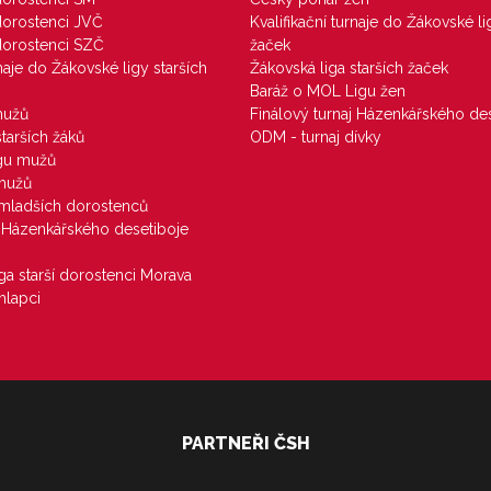
 dorostenci JVČ
Kvalifikační turnaje do Žákovské li
 dorostenci SZČ
žaček
rnaje do Žákovské ligy starších
Žákovská liga starších žaček
Baráž o MOL Ligu žen
mužů
Finálový turnaj Házenkářského des
starších žáků
ODM - turnaj dívky
igu mužů
 mužů
u mladších dorostenců
j Házenkářského desetiboje
iga starší dorostenci Morava
hlapci
PARTNEŘI ČSH