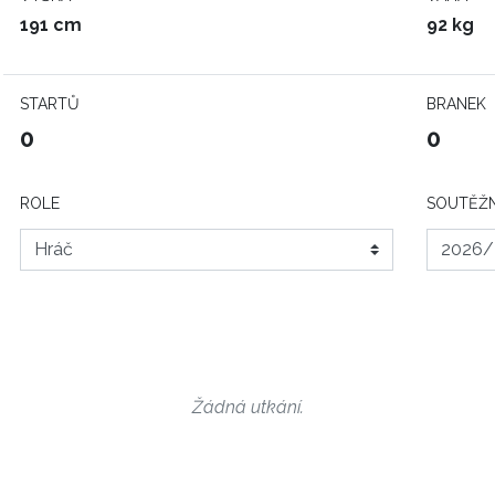
191 cm
92 kg
STARTŮ
BRANEK
0
0
ROLE
SOUTĚŽN
Žádná utkání.