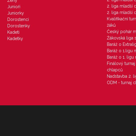
Ženy
2. liga mladší
Junioři
2. liga mladší
Juniorky
Kvalifikační tu
Dorostenci
žáků
Dorostenky
Český pohár 
Kadeti
Žákovská liga 
Kadetky
Baráž o Extral
Baráž o 1.ligu
Baráž o 1. lig
Finálový turna
chlapců
Nadstavba 2. l
ODM - turnaj c