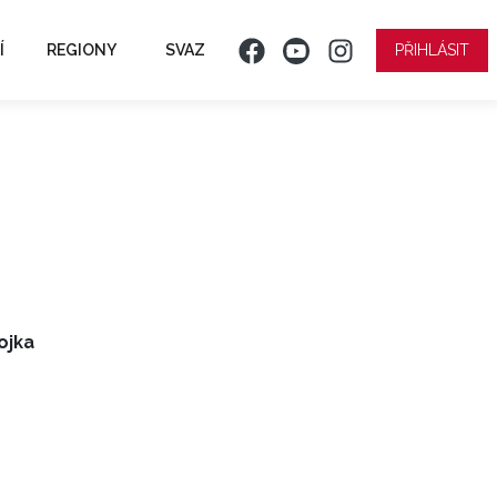
Í
REGIONY
SVAZ
PŘIHLÁSIT
ojka