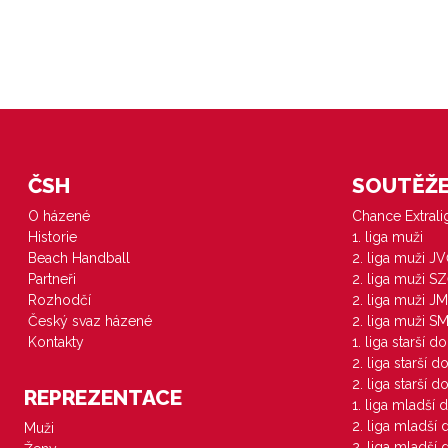
ČSH
SOUTĚŽE 
O házené
Chance Extral
Historie
1. liga muži
Beach Handball
2. liga muži J
Partneři
2. liga muži S
Rozhodčí
2. liga muži JM
Český svaz házené
2. liga muži S
Kontakty
1. liga starší d
2. liga starší 
2. liga starší 
REPREZENTACE
1. liga mladší 
2. liga mladší
Muži
2. liga mladší