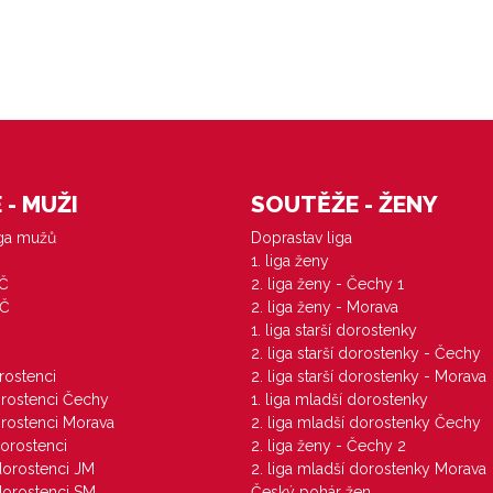
- MUŽI
SOUTĚŽE - ŽENY
iga mužů
Doprastav liga
1. liga ženy
VČ
2. liga ženy - Čechy 1
ZČ
2. liga ženy - Morava
1. liga starší dorostenky
M
2. liga starší dorostenky - Čechy
orostenci
2. liga starší dorostenky - Morava
dorostenci Čechy
1. liga mladší dorostenky
dorostenci Morava
2. liga mladší dorostenky Čechy
dorostenci
2. liga ženy - Čechy 2
 dorostenci JM
2. liga mladší dorostenky Morava
 dorostenci SM
Český pohár žen