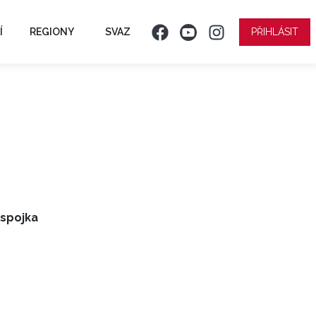
Í
REGIONY
SVAZ
PŘIHLÁSIT
 spojka