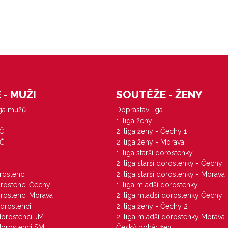
- MUŽI
SOUTĚŽE - ŽENY
iga mužů
Doprastav liga
1. liga ženy
VČ
2. liga ženy - Čechy 1
ZČ
2. liga ženy - Morava
1. liga starší dorostenky
M
2. liga starší dorostenky - Čechy
orostenci
2. liga starší dorostenky - Morava
dorostenci Čechy
1. liga mladší dorostenky
dorostenci Morava
2. liga mladší dorostenky Čechy
dorostenci
2. liga ženy - Čechy 2
 dorostenci JM
2. liga mladší dorostenky Morava
 dorostenci SM
Český pohár žen