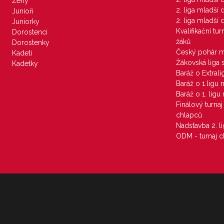
Ženy
2. liga mladší
Junioři
2. liga mladší
Juniorky
Kvalifikační tu
Dorostenci
žáků
Dorostenky
Český pohár 
Kadeti
Žákovská liga 
Kadetky
Baráž o Extral
Baráž o 1.ligu
Baráž o 1. lig
Finálový turna
chlapců
Nadstavba 2. l
ODM - turnaj c