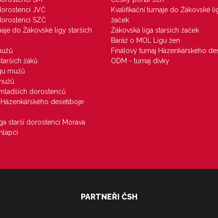
 dorostenci JVČ
Kvalifikační turnaje do Žákovské li
 dorostenci SZČ
žaček
rnaje do Žákovské ligy starších
Žákovská liga starších žaček
Baráž o MOL Ligu žen
mužů
Finálový turnaj Házenkářského des
starších žáků
ODM - turnaj dívky
igu mužů
 mužů
u mladších dorostenců
j Házenkářského desetiboje
iga starší dorostenci Morava
hlapci
PARTNEŘI ČSH