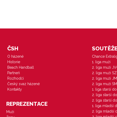
ČSH
SOUTĚŽE 
O házené
Chance Extral
Historie
1. liga muži
Beach Handball
2. liga muži J
Partneři
2. liga muži S
Rozhodčí
2. liga muži JM
Český svaz házené
2. liga muži S
Kontakty
1. liga starší d
2. liga starší 
2. liga starší 
REPREZENTACE
1. liga mladší 
2. liga mladší
Muži
2. liga mladší