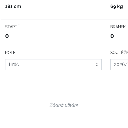
181 cm
69 kg
STARTŮ
BRANEK
0
0
ROLE
SOUTĚŽN
Žádná utkání.