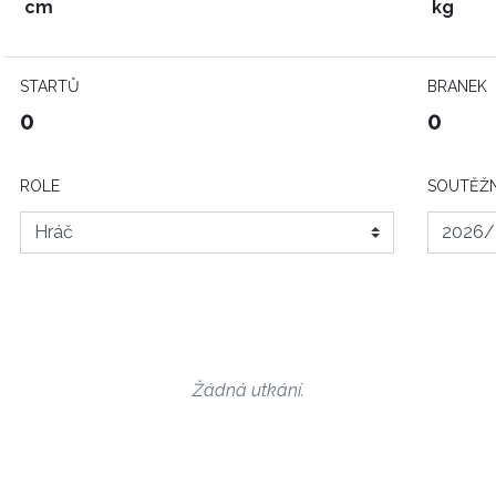
cm
kg
STARTŮ
BRANEK
0
0
ROLE
SOUTĚŽN
Žádná utkání.