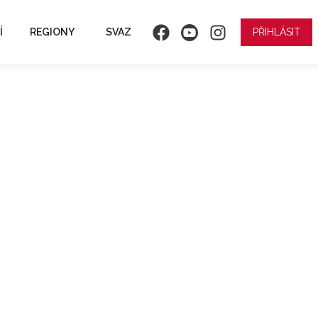
Í
REGIONY
SVAZ
PŘIHLÁSIT