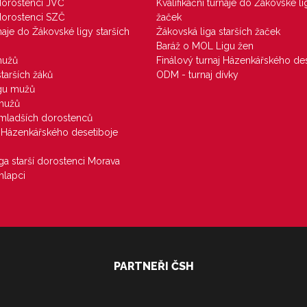
 dorostenci JVČ
Kvalifikační turnaje do Žákovské li
 dorostenci SZČ
žaček
rnaje do Žákovské ligy starších
Žákovská liga starších žaček
Baráž o MOL Ligu žen
mužů
Finálový turnaj Házenkářského des
starších žáků
ODM - turnaj dívky
igu mužů
 mužů
u mladších dorostenců
j Házenkářského desetiboje
iga starší dorostenci Morava
hlapci
PARTNEŘI ČSH