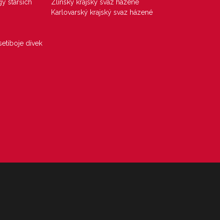
gy starších
Zlínský krajský svaz házené
Karlovarský krajský svaz házené
etiboje dívek