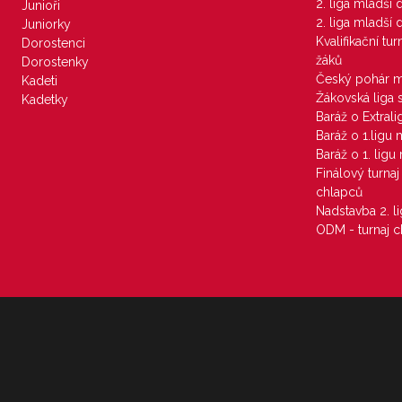
2. liga mladší
Junioři
2. liga mladší
Juniorky
Kvalifikační tu
Dorostenci
žáků
Dorostenky
Český pohár 
Kadeti
Žákovská liga 
Kadetky
Baráž o Extral
Baráž o 1.ligu
Baráž o 1. lig
Finálový turna
chlapců
Nadstavba 2. l
ODM - turnaj c