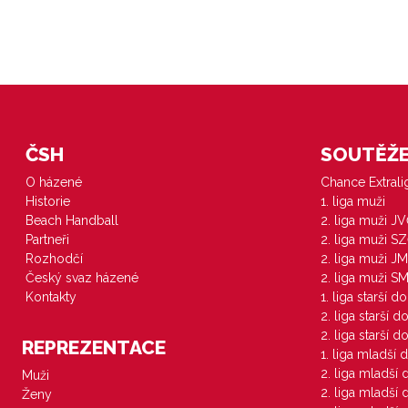
ČSH
SOUTĚŽE 
O házené
Chance Extral
Historie
1. liga muži
Beach Handball
2. liga muži J
Partneři
2. liga muži S
Rozhodčí
2. liga muži JM
Český svaz házené
2. liga muži S
Kontakty
1. liga starší d
2. liga starší 
2. liga starší 
REPREZENTACE
1. liga mladší 
2. liga mladší
Muži
2. liga mladší
Ženy