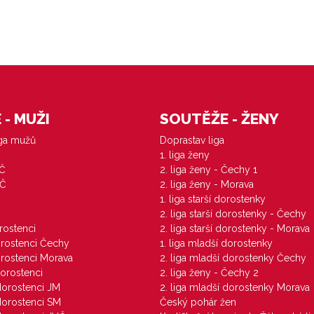
- MUŽI
SOUTĚŽE - ŽENY
iga mužů
Doprastav liga
1. liga ženy
VČ
2. liga ženy - Čechy 1
ZČ
2. liga ženy - Morava
1. liga starší dorostenky
M
2. liga starší dorostenky - Čechy
orostenci
2. liga starší dorostenky - Morava
dorostenci Čechy
1. liga mladší dorostenky
dorostenci Morava
2. liga mladší dorostenky Čechy
dorostenci
2. liga ženy - Čechy 2
 dorostenci JM
2. liga mladší dorostenky Morava
 dorostenci SM
Český pohár žen