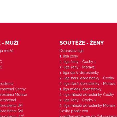
- MUŽI
SOUTĚŽE - ŽENY
iga mužů
Doprastav liga
1. liga ženy
VČ
2. liga ženy - Čechy 1
ZČ
2. liga ženy - Morava
1. liga starší dorostenky
M
2. liga starší dorostenky - Čechy
orostenci
2. liga starší dorostenky - Morava
dorostenci Čechy
1. liga mladší dorostenky
dorostenci Morava
2. liga mladší dorostenky Čechy
dorostenci
2. liga ženy - Čechy 2
 dorostenci JM
2. liga mladší dorostenky Morava
 dorostenci SM
Český pohár žen
 dorostenci JVČ
Kvalifikační turnaje do Žákovské li