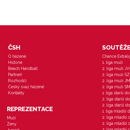
ČSH
SOUTĚŽE 
O házené
Chance Extral
Historie
1. liga muži
Beach Handball
2. liga muži J
Partneři
2. liga muži S
Rozhodčí
2. liga muži JM
Český svaz házené
2. liga muži S
Kontakty
1. liga starší d
2. liga starší 
2. liga starší 
REPREZENTACE
1. liga mladší 
2. liga mladší
Muži
2. liga mladší
Ženy
2. liga mladší