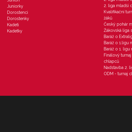
Junioři
2. liga mladší
Juniorky
Kvalifikační tu
Dorostenci
žáků
Dorostenky
Český pohár 
Kadeti
Žákovská liga 
Kadetky
Baráž o Extral
Baráž o 1.ligu
Baráž o 1. lig
Finálový turna
chlapců
Nadstavba 2. l
ODM - turnaj c