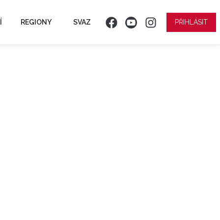
Í
REGIONY
SVAZ
PŘIHLÁSIT