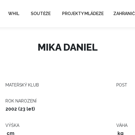
WHIL
SOUTĚŽE
PROJEKTY MLÁDEŽE
ZAHRANIČ
MIKA DANIEL
MATEŘSKÝ KLUB
POST
ROK NAROZENÍ
2002 (23 let)
VÝŠKA
VÁHA
cm
kg