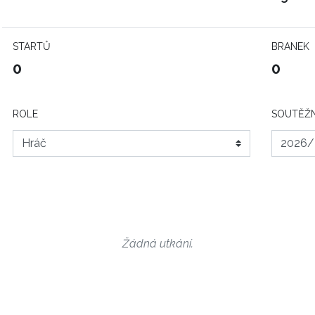
STARTŮ
BRANEK
0
0
ROLE
SOUTĚŽN
Žádná utkání.