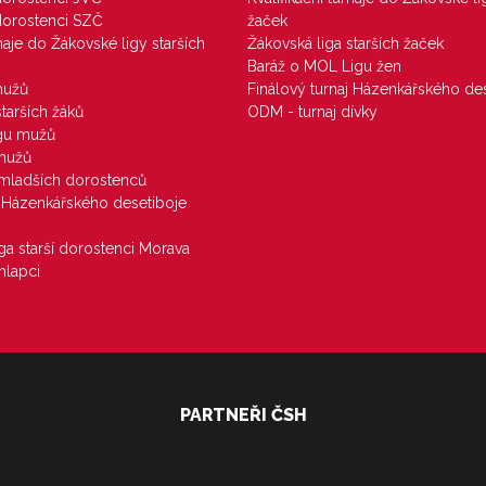
 dorostenci SZČ
žaček
rnaje do Žákovské ligy starších
Žákovská liga starších žaček
Baráž o MOL Ligu žen
mužů
Finálový turnaj Házenkářského des
starších žáků
ODM - turnaj dívky
igu mužů
 mužů
u mladších dorostenců
j Házenkářského desetiboje
iga starší dorostenci Morava
hlapci
PARTNEŘI ČSH