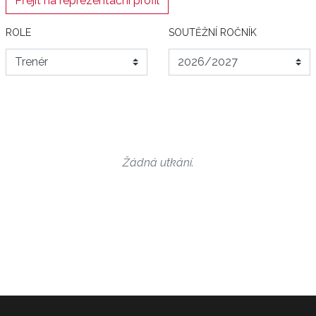
Přejít na reprezentační profil
ROLE
SOUTĚŽNÍ ROČNÍK
Žádná utkání.