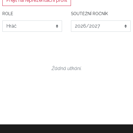
Přejít na reprezentační profil
ROLE
SOUTĚŽNÍ ROČNÍK
Žádná utkání.