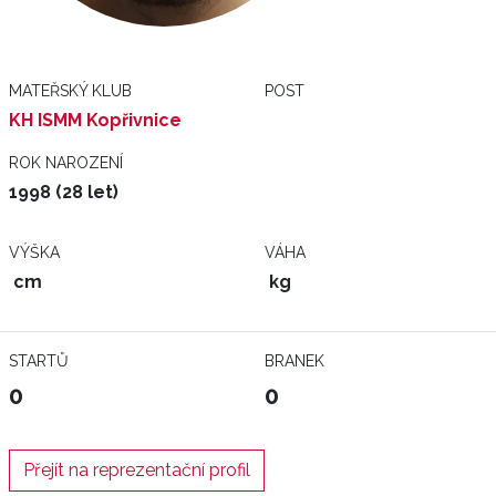
MATEŘSKÝ KLUB
POST
KH ISMM Kopřivnice
ROK NAROZENÍ
1998 (28 let)
VÝŠKA
VÁHA
cm
kg
STARTŮ
BRANEK
0
0
Přejít na reprezentační profil