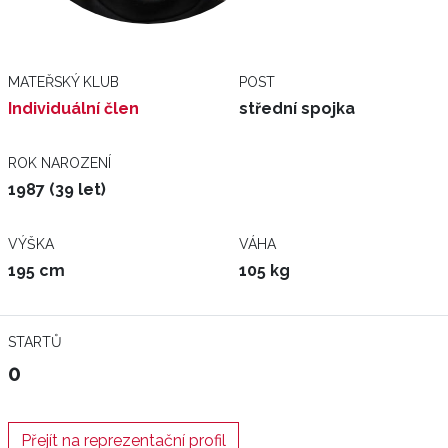
MATEŘSKÝ KLUB
POST
Individuální člen
střední spojka
ROK NAROZENÍ
1987 (39 let)
VÝŠKA
VÁHA
195 cm
105 kg
STARTŮ
0
Přejít na reprezentační profil