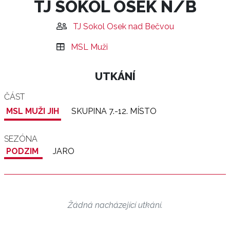
TJ SOKOL OSEK N/B
TJ Sokol Osek nad Bečvou
MSL Muži
UTKÁNÍ
ČÁST
MSL MUŽI JIH
SKUPINA 7.-12. MÍSTO
SEZÓNA
PODZIM
JARO
Žádná nacházející utkání.