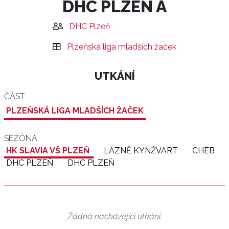
DHC PLZEŇ A
DHC Plzeň
Plzeňská liga mladších žaček
UTKÁNÍ
ČÁST
PLZEŇSKÁ LIGA MLADŠÍCH ŽAČEK
SEZÓNA
HK SLAVIA VŠ PLZEŇ
LÁZNĚ KYNŽVART
CHEB
DHC PLZEŇ
DHC PLZEŇ
Žádná nacházející utkání.