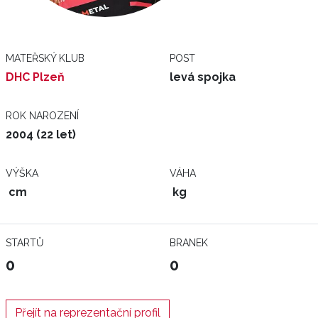
MATEŘSKÝ KLUB
POST
DHC Plzeň
levá spojka
ROK NAROZENÍ
2004 (22 let)
VÝŠKA
VÁHA
cm
kg
STARTŮ
BRANEK
0
0
Přejít na reprezentační profil