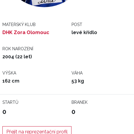
MATEŘSKÝ KLUB
POST
DHK Zora Olomouc
levé křídlo
ROK NAROZENÍ
2004 (22 let)
VÝŠKA
VÁHA
162 cm
53 kg
STARTŮ
BRANEK
0
0
Přejít na reprezentační profil